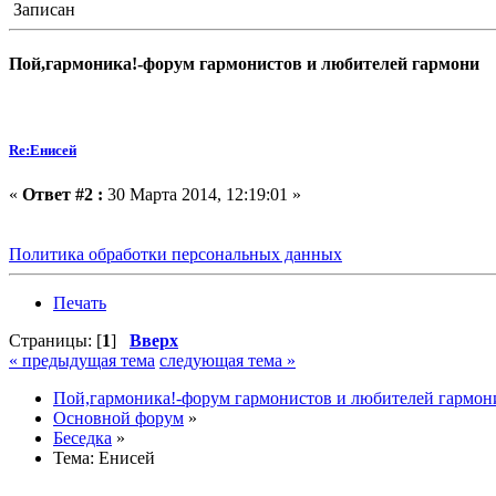
Записан
Пой,гармоника!-форум гармонистов и любителей гармони
Re:Енисей
«
Ответ #2 :
30 Марта 2014, 12:19:01 »
Политика обработки персональных данных
Печать
Страницы: [
1
]
Вверх
« предыдущая тема
следующая тема »
Пой,гармоника!-форум гармонистов и любителей гармон
Основной форум
»
Беседка
»
Тема:
Енисей