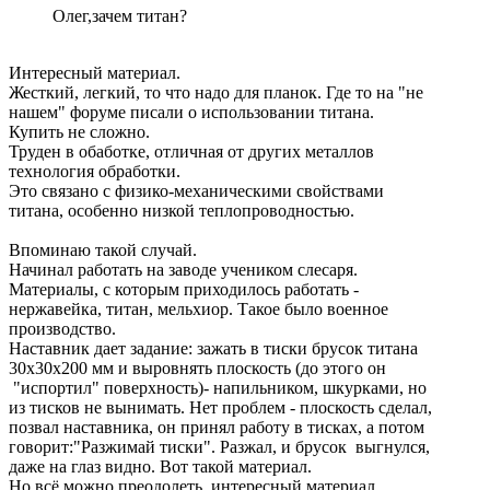
Олег,зачем титан?
Интересный материал.
Жесткий, легкий, то что надо для планок. Где то на "не
нашем" форуме писали о использовании титана.
Купить не сложно.
Труден в обаботке, отличная от других металлов
технология обработки.
Это связано с физико-механическими свойствами
титана, особенно низкой теплопроводностью.
Впоминаю такой случай.
Начинал работать на заводе учеником слесаря.
Материалы, с которым приходилось работать -
нержавейка, титан, мельхиор. Такое было военное
производство.
Наставник дает задание: зажать в тиски брусок титана
30х30х200 мм и выровнять плоскость (до этого он
"испортил" поверхность)- напильником, шкурками, но
из тисков не вынимать. Нет проблем - плоскость сделал,
позвал наставника, он принял работу в тисках, а потом
говорит:"Разжимай тиски". Разжал, и брусок выгнулся,
даже на глаз видно. Вот такой материал.
Но всё можно преодолеть, интересный материал.