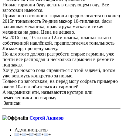
Новые гармони буду делать в следующем году. Все
заготовки имеются.
Примерно готовность гармони предпологается на конец
2015г тональность Ре-диез мажор 10-типланка, басы
валиковая механика, правая рука мягкая и тихая
механика на деке. Цена не дёшево.
На 2016 год, 10-ти или 12-ти планка, планки титан с
собственной наклёпкой, предпологаемая тональность
Ля мажор, про цену молчу.
Но для этого должен разгребсти старые гармони, уже
почти всё распродал и несколько гармоней в ремонте
под заказ.
Хочу до нового года справиться с этой задачей, потом
уже возьмусь конкретно за новые.
Только по заготовкам, на перёд могу собрать примерно
около 10-ти любительских гармоней.
А надомники ети, называются кустари или
ремесленники по старому.
Записан
Сергей Акимов
Администратор