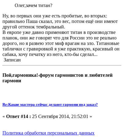
Олег,зачем титан?
Ну, во первых они уже есть пробитые, во вторых:
правильно Паша сказал, это вес, потом ещё они имеют
другой оттенок тембральный.
В европе уже давно применяют титан в производстве
планок, они же говорят что для России это не реально
дорого, но я развею этот миф врагам на зло. Титановые
таблички с гравировкой я уже практикую, красивый он
сабака, хочу печатку из него, кто-бы сделал...
Записан
Пой,гармоника!-форум гармонистов и любителей
гармони
Re:Какие мастера сейчас делают гармони под заказ?
«
Ответ #14 :
25 Сентября 2014, 21:52:01 »
Политика обработки персональных данных