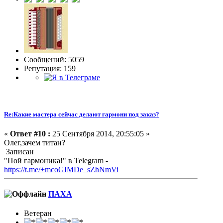
Сообщений: 5059
Репутация: 159
Re:Какие мастера сейчас делают гармони под заказ?
«
Ответ #10 :
25 Сентября 2014, 20:55:05 »
Олег,зачем титан?
Записан
"Пой гармоника!" в Telegram -
https://t.me/+mcoGIMDe_sZhNmVi
ПАХА
Ветеран