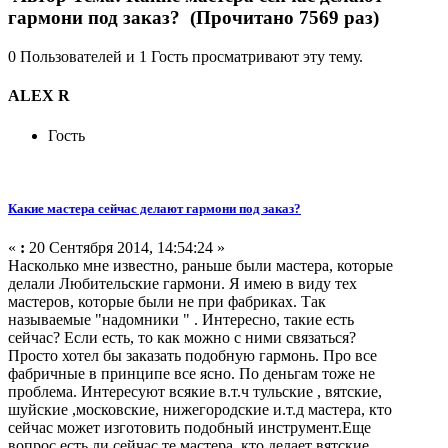
гармони под заказ? (Прочитано 7569 раз)
0 Пользователей и 1 Гость просматривают эту тему.
ALEX R
Гость
Какие мастера сейчас делают гармони под заказ?
«
:
20 Сентября 2014, 14:54:24 »
Насколько мне известно, раньше были мастера, которые
делали Любительские гармони. Я имею в виду тех
мастеров, которые были не при фабриках. Так
называемые "надомники " . Интересно, такие есть
сейчас? Если есть, то как можно с ними связаться?
Просто хотел бы заказать подобную гармонь. Про все
фабричные в принципе все ясно. По деньгам тоже не
проблема. Интересуют всякие в.т.ч тульские , вятские,
шуйские ,московские, нижегородские и.т.д мастера, кто
сейчас может изготовить подобный инструмент.Еще
вопрос есть ли сейчас те мастера, кто делает вятские