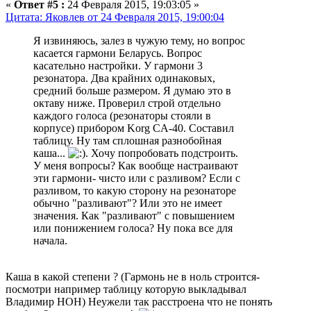
«
Ответ #5 :
24 Февраля 2015, 19:03:05 »
Цитата: Яковлев от 24 Февраля 2015, 19:00:04
Я извиняюсь, залез в чужую тему, но вопрос
касается гармони Беларусь. Вопрос
касательно настройки. У гармони 3
резонатора. Два крайних одинаковых,
средний больше размером. Я думаю это в
октаву ниже. Проверил строй отдельно
каждого голоса (резонаторы стояли в
корпусе) прибором Korg CA-40. Составил
таблицу. Ну там сплошная разнобойная
каша...
. Хочу попробовать подстроить.
У меня вопросы? Как вообще настраивают
эти гармони- чисто или с разливом? Если с
разливом, то какую сторону на резонаторе
обычно "разливают"? Или это не имеет
значения. Как "разливают" с повышением
или понижением голоса? Ну пока все для
начала.
Каша в какой степени ? (Гармонь не в ноль строится-
посмотри например таблицу которую выкладывал
Владимир НОН) Неужели так расстроена что не понять