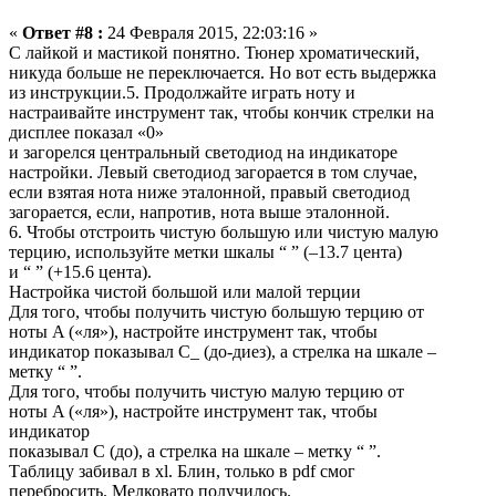
«
Ответ #8 :
24 Февраля 2015, 22:03:16 »
С лайкой и мастикой понятно. Тюнер хроматический,
никуда больше не переключается. Но вот есть выдержка
из инструкции.5. Продолжайте играть ноту и
настраивайте инструмент так, чтобы кончик стрелки на
дисплее показал «0»
и загорелся центральный светодиод на индикаторе
настройки. Левый светодиод загорается в том случае,
если взятая нота ниже эталонной, правый светодиод
загорается, если, напротив, нота выше эталонной.
6. Чтобы отстроить чистую большую или чистую малую
терцию, используйте метки шкалы “ ” (–13.7 цента)
и “ ” (+15.6 цента).
Настройка чистой большой или малой терции
Для того, чтобы получить чистую большую терцию от
ноты A («ля»), настройте инструмент так, чтобы
индикатор показывал C_ (до-диез), а стрелка на шкале –
метку “ ”.
Для того, чтобы получить чистую малую терцию от
ноты A («ля»), настройте инструмент так, чтобы
индикатор
показывал C (до), а стрелка на шкале – метку “ ”.
Таблицу забивал в xl. Блин, только в pdf смог
перебросить. Мелковато получилось.