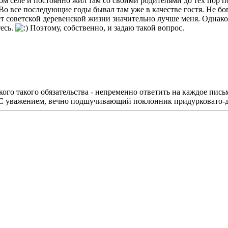
ом селе и постоянно жил там со своими родителями до тех пор п
 Во все последующие годы бывал там уже в качестве гостя. Не бог
т советской деревенской жизни значительно лучше меня. Однак
тесь.
Поэтому, собственно, и задаю такой вопрос.
го такого обязательства - непременно ответить на каждое пись
 С уважением, вечно подшучивающий поклонник придурковато-