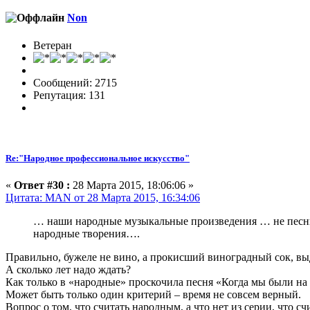
Non
Ветеран
Сообщений: 2715
Репутация: 131
Re:"Народное профессиональное искусство"
«
Ответ #30 :
28 Марта 2015, 18:06:06 »
Цитата: MAN от 28 Марта 2015, 16:34:06
… наши народные музыкальные произведения … не песни И
народные творения….
Правильно, бужеле не вино, а прокисший виноградный сок, в
А сколько лет надо ждать?
Как только в «народные» проскочила песня «Когда мы были н
Может быть только один критерий – время не совсем верный.
Вопрос о том, что считать народным, а что нет из серии, что счи