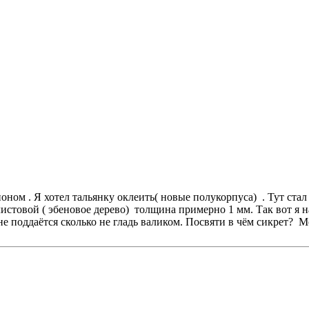
ном . Я хотел тальянку оклеить( новые полукорпуса) . Тут стал
истовой ( эбеновое дерево) толщина примерно 1 мм. Так вот я н
е поддаётся сколько не гладь валиком. Посвяти в чём сикрет? М