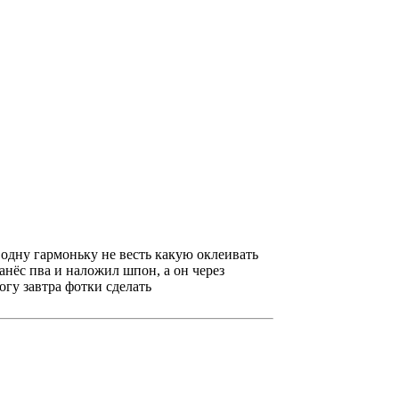
 одну гармоньку не весть какую оклеивать
анёс пва и наложил шпон, а он через
огу завтра фотки сделать