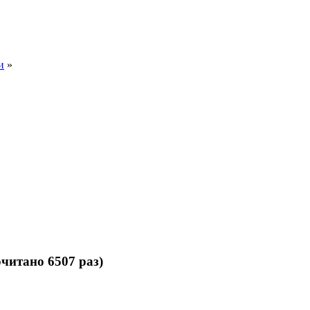
и
»
читано 6507 раз)