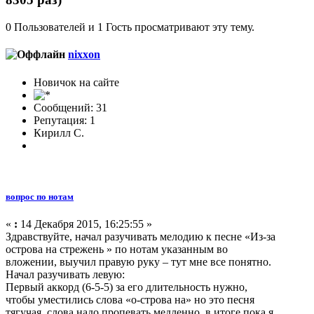
0 Пользователей и 1 Гость просматривают эту тему.
nixxon
Новичок на сайте
Сообщений: 31
Репутация: 1
Кирилл С.
вопрос по нотам
«
:
14 Декабря 2015, 16:25:55 »
Здравствуйте, начал разучивать мелодию к песне «Из-за
острова на стрежень » по нотам указанным во
вложении, выучил правую руку – тут мне все понятно.
Начал разучивать левую:
Первый аккорд (6-5-5) за его длительность нужно,
чтобы уместились слова «о-строва на» но это песня
тягучая, слова надо пропевать медленно, в итоге пока я