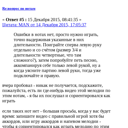
Re:вопрос по нотам
«
Ответ #5 :
15 Декабря 2015, 08:41:35 »
Цитата: MAN от 14 Декабря 2015, 17:05:37
Ошибки в нотах нет, просто нужно играть,
точно выдерживая указанные в них
длительности. Поиграйте сперва левую руку
отдельно и со счётом (размер 3/4 и
длительности четвертные, что там
сложного?), затем попробуйте петь песню,
аккомпанируя себе только левой рукой, ну а
когда уясните партию левой руки, тогда уже
подключайте и правую.
вчера пробовал - никак не получается, подскажите,
пожалуйста, есть ли где-нибудь видео этой мелодии по
этим нотам, - я бы их послушал и сориентировался как
играть
если таких нот нет - большая просьба, когда у вас будет
время: запишите видео с правильной игрой хотя бы
аккордов, или игру аккордов и напевом мелодии -
чтобы я сориентировался как играть мелодию по этим