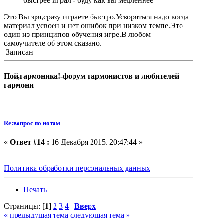
быстрее играл - буду как вы медленнее
Это Вы зря,сразу играете быстро.Ускоряться надо когда
материал усвоен и нет ошибок при низком темпе.Это
один из принципов обучения игре.В любом
самоучителе об этом сказано.
Записан
Пой,гармоника!-форум гармонистов и любителей
гармони
Re:вопрос по нотам
«
Ответ #14 :
16 Декабря 2015, 20:47:44 »
Политика обработки персональных данных
Печать
Страницы: [
1
]
2
3
4
Вверх
« предыдущая тема
следующая тема »