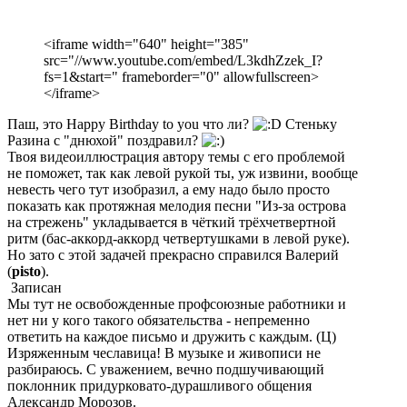
<iframe width="640" height="385"
src="//www.youtube.com/embed/L3kdhZzek_I?
fs=1&start=" frameborder="0" allowfullscreen>
</iframe>
Паш, это Happy Birthday to you что ли?
Стеньку
Разина с "днюхой" поздравил?
Твоя видеоиллюстрация автору темы с его проблемой
не поможет, так как левой рукой ты, уж извини, вообще
невесть чего тут изобразил, а ему надо было просто
показать как протяжная мелодия песни "Из-за острова
на стрежень" укладывается в чёткий трёхчетвертной
ритм (бас-аккорд-аккорд четвертушками в левой руке).
Но зато с этой задачей прекрасно справился Валерий
(
pisto
).
Записан
Мы тут не освобожденные профсоюзные работники и
нет ни у кого такого обязательства - непременно
ответить на каждое письмо и дружить с каждым. (Ц)
Изряженным чеславица! В музыке и живописи не
разбираюсь. С уважением, вечно подшучивающий
поклонник придурковато-дурашливого общения
Александр Морозов.