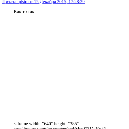
Цитата: pisto от 15 Декабря 2015, 17:28:29
Как то так
<iframe width="640" height="385"
src="//www.youtube.com/embed/McnSBJAiKo4?