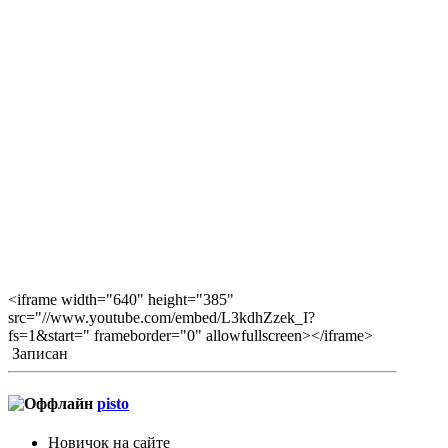
<iframe width="640" height="385"
src="//www.youtube.com/embed/L3kdhZzek_I?
fs=1&start=" frameborder="0" allowfullscreen></iframe>
Записан
pisto
Новичок на сайте