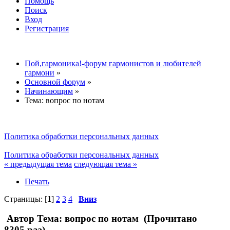
Помощь
Поиск
Вход
Регистрация
Пой,гармоника!-форум гармонистов и любителей
гармони
»
Основной форум
»
Начинающим
»
Тема:
вопрос по нотам
Политика обработки персональных данных
Политика обработки персональных данных
« предыдущая тема
следующая тема »
Печать
Страницы: [
1
]
2
3
4
Вниз
Автор
Тема: вопрос по нотам (Прочитано
8305 раз)