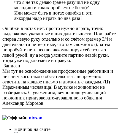
что я не так делаю (ранее разучил не одну
мелодию и таких проблем не было)?
Или может быть в нотах ошибка и эти
аккорды надо играть по два раза?
Ошибки в нотах нет, просто нужно играть, точно
выдерживая указанные в них длительности. Поиграйте
сперва левую руку отдельно и со счётом (размер 3/4 и
длительности четвертные, что там сложного?), затем
попробуйте петь песню, аккомпанируя себе только
левой рукой, ну а когда уясните партию левой руки,
тогда уже подключайте и правую.
Записан
Мы тут не освобожденные профсоюзные работники и
нет ни у кого такого обязательства - непременно
ответить на каждое письмо и дружить с каждым. (Ц)
Изряженным чеславица! В музыке и живописи не
разбираюсь. С уважением, вечно подшучивающий
поклонник придурковато-дурашливого общения
Александр Морозов.
nixxon
Новичок на сайте