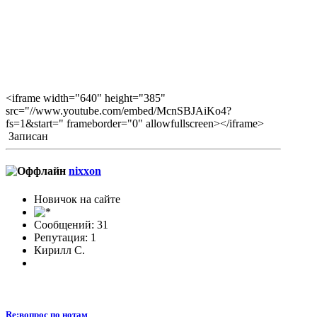
<iframe width="640" height="385"
src="//www.youtube.com/embed/McnSBJAiKo4?
fs=1&start=" frameborder="0" allowfullscreen></iframe>
Записан
nixxon
Новичок на сайте
Сообщений: 31
Репутация: 1
Кирилл С.
Re:вопрос по нотам