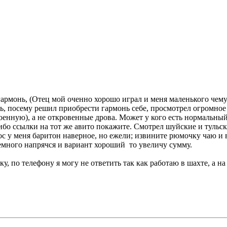
монь, (Отец мой оченно хорошо играл и меня маленького чему т
уть, посему решил приобрести гармонь себе, просмотрел огромное
роенную), а не откровенные дрова. Может у кого есть нормальный
 либо ссылки на тот же авито покажите. Смотрел шуйские и тульс
с у меня баритон наверное, но ежели; извините рюмочку чаю и во
немного напрячся и вариант хороший то увеличу сумму.
ку, по телефону я могу не ответить так как работаю в шахте, а 