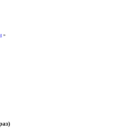
и
»
раз)