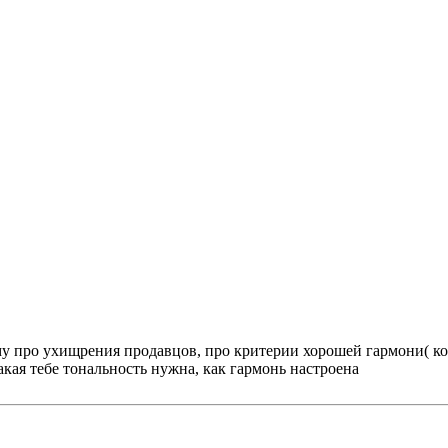
му про ухищрения продавцов, про критерии хорошей гармони( к
акая тебе тональность нужна, как гармонь настроена