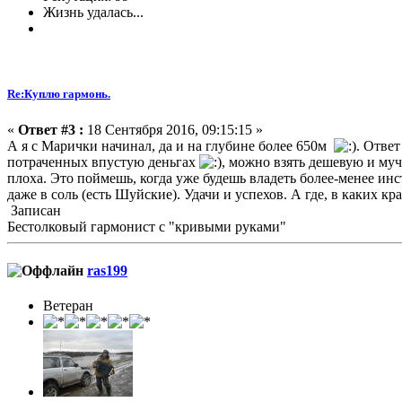
Жизнь удалась...
Re:Куплю гармонь.
«
Ответ #3 :
18 Сентября 2016, 09:15:15 »
А я с Марички начинал, да и на глубине более 650м
. Ответ
потраченных впустую деньгах
, можно взять дешевую и муч
плоха. Это поймешь, когда уже будешь владеть более-менее инст
даже в соль (есть Шуйские). Удачи и успехов. А где, в каких кр
Записан
Бестолковый гармонист с "кривыми руками"
ras199
Ветеран