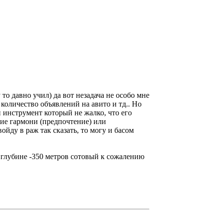
о давно учил) да вот незадача не особо мне
 количество объявлений на авито и тд.. Но
 инструмент который не жалко, что его
кие гармони (предпочтение) или
йду в раж так сказать, то могу и басом
на глубине -350 метров сотовый к сожалению