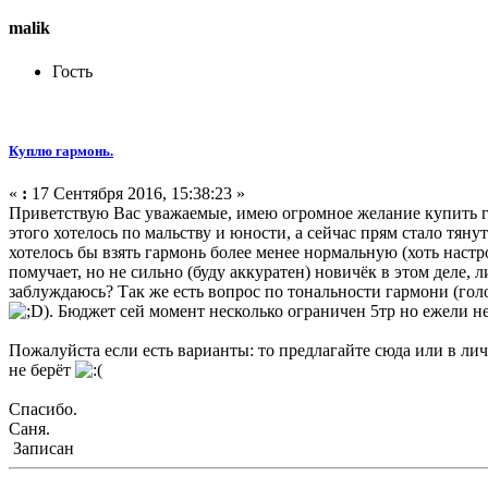
malik
Гость
Куплю гармонь.
«
:
17 Сентября 2016, 15:38:23 »
Приветствую Вас уважаемые, имею огромное желание купить гар
этого хотелось по мальству и юности, а сейчас прям стало тян
хотелось бы взять гармонь более менее нормальную (хоть наст
помучает, но не сильно (буду аккуратен) новичёк в этом деле,
заблуждаюсь? Так же есть вопрос по тональности гармони (голо
). Бюджет сей момент несколько ограничен 5тр но ежели 
Пожалуйста если есть варианты: то предлагайте сюда или в лич
не берёт
Спасибо.
Саня.
Записан