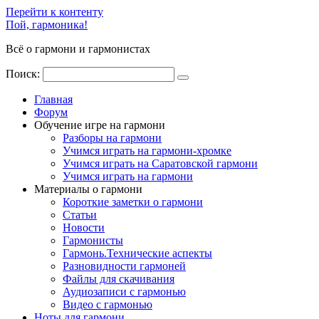
Перейти к контенту
Пой, гармоника!
Всё о гармони и гармонистах
Поиск:
Главная
Форум
Обучение игре на гармони
Разборы на гармони
Учимся играть на гармони-хромке
Учимся играть на Саратовской гармони
Учимся играть на гармони
Материалы о гармони
Короткие заметки о гармони
Cтатьи
Новости
Гармонисты
Гармонь.Технические аспекты
Разновидности гармоней
Файлы для скачивания
Аудиозаписи с гармонью
Видео с гармонью
Ноты для гармони