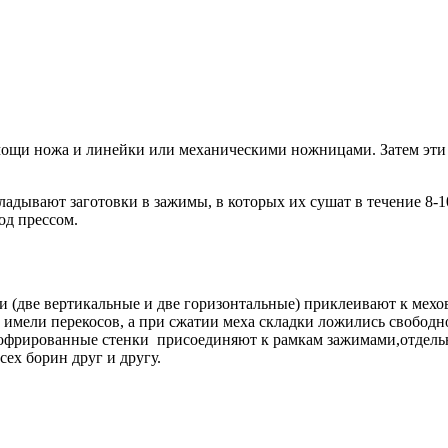
помощи ножа и линейки или механическими ножницами. Затем э
ладывают заготовки в зажимы, в которых их сушат в течение 8-1
од прессом.
 (две вертикальные и две горизонтальные) приклеивают к мехов
имели перекосов, a при сжатии меха складки ложились свободно 
гофрированные стенки присоединяют к рамкам зажимами,отдельн
ех борин друг и другу.