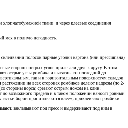
и хлопчатобумажной ткани, и через клеевые соединения
й мех в полную негодность.
и склеивании полосок парные уголки картона (или прессшпана)
евые стороны острых углов прилегали друг к другу. B этом
ают острые углы ромбика и вытягивают последний до
вертикальным, так и к горизонтальным поверхностям складок
растяжении на всех сторонах ромбиков делают надрезы (по 2-
(со стороны ворса) срезают острым ножом на клин;
т до возможного предела и в таком положении наносят ровный
ем участки борин пропитываются клеем, приклеивают ромбики.
имают, закладывают под пресс и выдерживают под ним в