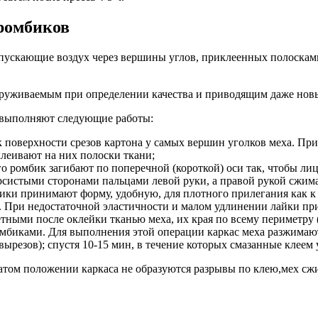
 ромбиков
пропускающие воздух через вершины углов, приклеенных полоскам
аруживаемым при определении качества и приводящим даже новы
, выполняют следующие работы:
 поверхности срезов картона у самых вершин уголков меха. Пр
леивают на них полоски ткани;
 ромбик загибают по поперечной (короткой) оси так, чтобы лиц
рсистыми сторонами пальцами левой руки, а правой рукой сжим
ки принимают форму, удобную, для плотного прилегания как к 
При недостаточной эластичности и малом удлинении лайки при 
тными после оклейки тканью меха, их края по всему периметру 
омбиками. Для выполнения этой операции каркас меха разжимаю
 вырезов); спустя 10-15 мин, в течение которых смазанные кле
атом положении каркаса не образуются разрывы по клею,мех сж