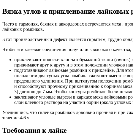
Вязка углов и приклеивание лайковых
Часто в гармонях, баянах и аккордеонах встречаются меха , 
лайковых ромбиков.
Этот производственный дефект является скрытым, трудно обн
Чтобы эти клеевые соединения получились высокого качества
приклеивают полоски хлопчатобумажной ткани (связок) к
прижимают друг к другу и в этом положении уголков нак
подготавливают лайковые ромбики к приклейке. Для этого
положении два тупых угла ромбика сжимают вместе c во
предельного удлинения. При вытянутом положении ромби
и способствуют прочному приклеиванию к боринам меха. 
3) длиною до 7 мм. Чтобы контуры ромбиков были незаме
заклеивают угловые вырезы в каркасе меха лайковыми р
слой клеевого раствора на участки борин (около угловых
Убедившись, что склейка ромбиков довольно прочная и при сж
течение 4-6 ч.
Требования к лайке