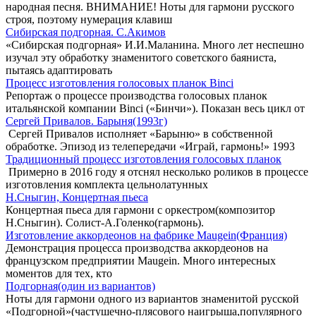
народная песня. ВНИМАНИЕ! Ноты для гармони русского
строя, поэтому нумерация клавиш
Сибирская подгорная. С.Акимов
«Сибирская подгорная» И.И.Маланина. Много лет неспешно
изучал эту обработку знаменитого советского баяниста,
пытаясь адаптировать
Процесс изготовления голосовых планок Binci
Репортаж о процессе производства голосовых планок
итальянской компании Binci («Бинчи»). Показан весь цикл от
Сергей Привалов. Барыня(1993г)
Сергей Привалов исполняет «Барыню» в собственной
обработке. Эпизод из телепередачи «Играй, гармонь!» 1993
Традиционный процесс изготовления голосовых планок
Примерно в 2016 году я отснял несколько роликов в процессе
изготовления комплекта цельнолатунных
Н.Сныгин, Концертная пьеса
Концертная пьеса для гармони с оркестром(композитор
Н.Сныгин). Солист-А.Голенко(гармонь).
Изготовление аккордеонов на фабрике Maugein(Франция)
Демонстрация процесса производства аккордеонов на
французском предприятии Maugein. Много интересных
моментов для тех, кто
Подгорная(один из вариантов)
Ноты для гармони одного из вариантов знаменитой русской
«Подгорной»(частушечно-плясового наигрыша,популярного