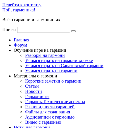
Перейти к контенту
Пой, гармоника!
Всё о гармони и гармонистах
Поиск:
Главная
Форум
Обучение игре на гармони
Разборы на гармони
Учимся играть на гармони-хромке
Учимся играть на Саратовской гармони
Учимся играть на гармони
Материалы о гармони
Короткие заметки о гармони
Cтатьи
Новости
Гармонисты
Гармонь.Технические аспекты
Разновидности гармоней
Файлы для скачивания
Аудиозаписи с гармонью
Видео с гармонью
Ноты для гармони