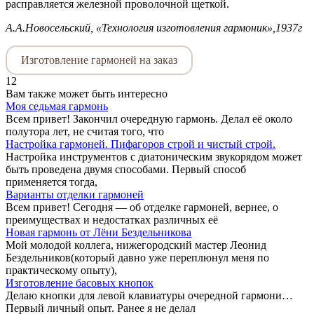
расправляется железной проволочной щеткой.
А.А.Новосельский, «Технология изготовления гармоник»,1937г
Изготовление гармоней на заказ
12
Вам также может быть интересно
Моя седьмая гармонь
Всем привет! Закончил очередную гармонь. Делал её около
полутора лет, не считая того, что
Настройка гармоней. Пифагоров строй и чистый строй.
Настройка инструментов с диатоническим звукорядом может
быть проведена двумя способами. Первый способ
применяется тогда,
Варианты отделки гармоней
Всем привет! Сегодня — об отделке гармоней, вернее, о
преимуществах и недостатках различных её
Новая гармонь от Лёни Бездельникова
Мой молодой коллега, нижегородский мастер Леонид
Бездельников(который давно уже переплюнул меня по
практическому опыту),
Изготовление басовых кнопок
Делаю кнопки для левой клавиатуры очередной гармони…
Первый личный опыт. Ранее я не делал