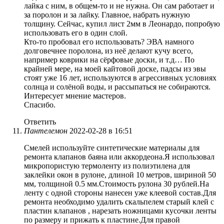
лайка с ним, в общем-то и не нужна. Он сам работает и
за поролон и за лайку. Главное, набрать нужную
толщину. Сейчас, купил лист 2мм в Леонардо, попробую
использовать его в один слой.
Кто-то пробовал его использовать? ЭВА намного
долговечнее поролона, из неё делают кучу всего,
например коврики на сёрфовые доски, и т.д… По
крайней мере, на моей кайтовой доске, падсы из эвы
стоят уже 16 лет, используются в агрессивных условиях
солнца и солёной воды, и рассыпаться не собираются.
Интересует мнение мастеров.
Спасибо.
Ответить
Пантелемон
2022-02-28 в 16:51
Смелей используйте синтетические материалы для
ремонта клапанов баяна или аккордеона.Я использовал
микропористую термоленту из полиэтилена для
заклейки окон в рулоне, длиной 10 метров, шириной 50
мм, толщиной 0.5 мм.Стоимость рулона 30 рублей.На
ленту с одной стороны нанесен уже клеевой состав.Для
ремонта необходимо удалить скальпелем старый клей с
пластин клапанов , нарезать ножницами кусочки ленты
по размеру и прижать к пластине.Для правой