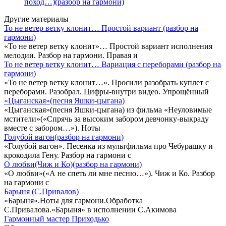
поход…)(разбор на гармони)
Другие материалы
То не ветер ветку клонит… Простой вариант (разбор на
гармони)
«То не ветер ветку клонит»… Простой вариант исполнения
мелодии. Разбор на гармони. Правая и
То не ветер ветку клонит… Вариация с переборами (разбор на
гармони)
«То не ветер ветку клонит…». Просили разобрать куплет с
переборами. Разобрал. Цифры-внутри видео. Упрощённый
«Цыганская»(песня Яшки-цыгана)
«Цыганская»(песня Яшки-цыгана) из фильма «Неуловимые
мстители»(«Спрячь за высоким забором девчонку-выкраду
вместе с забором…»). Ноты
Голубой вагон(разбор на гармони)
«Голубой вагон». Песенка из мультфильма про Чебурашку и
крокодила Гену. Разбор на гармони с
О любви(Чиж и Ко)(разбор на гармони)
«О любви»(«А не спеть ли мне песню…»). Чиж и Ко. Разбор
на гармони с
Барыня (С.Привалов)
«Барыня».Ноты для гармони.Обработка
С.Привалова.«Барыня» в исполнении С.Акимова
Гармонный мастер Приходько