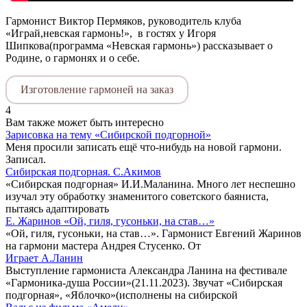
Гармонист Виктор Пермяков, руководитель клуба
«Играй,невская гармонь!», в гостях у Игоря
Шипкова(программа «Невская гармонь») рассказывает о
Родине, о гармонях и о себе.
Изготовление гармоней на заказ
4
Вам также может быть интересно
Зарисовка на тему «Сибирской подгорной»
Меня просили записать ещё что-нибудь на новой гармони.
Записал.
Сибирская подгорная. С.Акимов
«Сибирская подгорная» И.И.Маланина. Много лет неспешно
изучал эту обработку знаменитого советского баяниста,
пытаясь адаптировать
Е. Жаринов «Ой, гиля, гусоньки, на став…»
«Ой, гиля, гусоньки, на став…». Гармонист Евгений Жаринов
на гармони мастера Андрея Стусенко. От
Играет А.Ланин
Выступление гармониста Александра Ланина на фестивале
«Гармоника-душа России»(21.11.2023). Звучат «Сибирская
подгорная», «Яблочко»(исполнены на сибирской