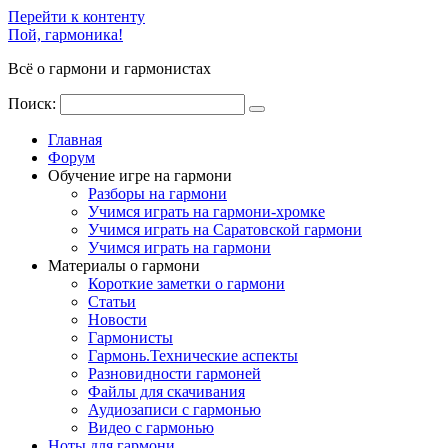
Перейти к контенту
Пой, гармоника!
Всё о гармони и гармонистах
Поиск:
Главная
Форум
Обучение игре на гармони
Разборы на гармони
Учимся играть на гармони-хромке
Учимся играть на Саратовской гармони
Учимся играть на гармони
Материалы о гармони
Короткие заметки о гармони
Cтатьи
Новости
Гармонисты
Гармонь.Технические аспекты
Разновидности гармоней
Файлы для скачивания
Аудиозаписи с гармонью
Видео с гармонью
Ноты для гармони