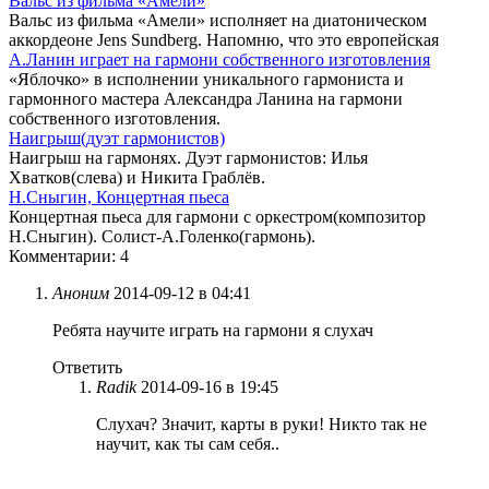
Вальс из фильма «Амели»
Вальс из фильма «Амели» исполняет на диатоническом
аккордеоне Jens Sundberg. Напомню, что это европейская
А.Ланин играет на гармони собственного изготовления
«Яблочко» в исполнении уникального гармониста и
гармонного мастера Александра Ланина на гармони
собственного изготовления.
Наигрыш(дуэт гармонистов)
Наигрыш на гармонях. Дуэт гармонистов: Илья
Хватков(слева) и Никита Граблёв.
Н.Сныгин, Концертная пьеса
Концертная пьеса для гармони с оркестром(композитор
Н.Сныгин). Солист-А.Голенко(гармонь).
Комментарии: 4
Аноним
2014-09-12 в 04:41
Ребята научите играть на гармони я слухач
Ответить
Radik
2014-09-16 в 19:45
Слухач? Значит, карты в руки! Никто так не
научит, как ты сам себя..