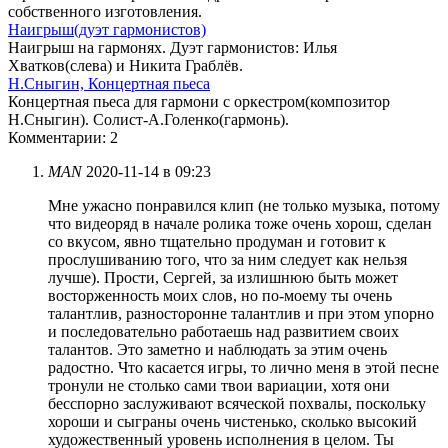
собственного изготовления.
Наигрыш(дуэт гармонистов)
Наигрыш на гармонях. Дуэт гармонистов: Илья
Хватков(слева) и Никита Граблёв.
Н.Сныгин, Концертная пьеса
Концертная пьеса для гармони с оркестром(композитор
Н.Сныгин). Солист-А.Голенко(гармонь).
Комментарии: 2
MAN
2020-11-14 в 09:23
Мне ужасно понравился клип (не только музыка, потому
что видеоряд в начале ролика тоже очень хорош, сделан
со вкусом, явно тщательно продуман и готовит к
прослушиванию того, что за ним следует как нельзя
лучше). Прости, Сергей, за излишнюю быть может
восторженность моих слов, но по-моему ты очень
талантлив, разносторонне талантлив и при этом упорно
и последовательно работаешь над развитием своих
талантов. Это заметно и наблюдать за этим очень
радостно. Что касается игры, то лично меня в этой песне
тронули не столько сами твои вариации, хотя они
бесспорно заслуживают всяческой похвалы, поскольку
хороши и сыграны очень чистенько, сколько высокий
художественный уровень исполнения в целом. Ты