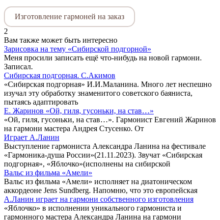
Изготовление гармоней на заказ
2
Вам также может быть интересно
Зарисовка на тему «Сибирской подгорной»
Меня просили записать ещё что-нибудь на новой гармони.
Записал.
Сибирская подгорная. С.Акимов
«Сибирская подгорная» И.И.Маланина. Много лет неспешно
изучал эту обработку знаменитого советского баяниста,
пытаясь адаптировать
Е. Жаринов «Ой, гиля, гусоньки, на став…»
«Ой, гиля, гусоньки, на став…». Гармонист Евгений Жаринов
на гармони мастера Андрея Стусенко. От
Играет А.Ланин
Выступление гармониста Александра Ланина на фестивале
«Гармоника-душа России»(21.11.2023). Звучат «Сибирская
подгорная», «Яблочко»(исполнены на сибирской
Вальс из фильма «Амели»
Вальс из фильма «Амели» исполняет на диатоническом
аккордеоне Jens Sundberg. Напомню, что это европейская
А.Ланин играет на гармони собственного изготовления
«Яблочко» в исполнении уникального гармониста и
гармонного мастера Александра Ланина на гармони