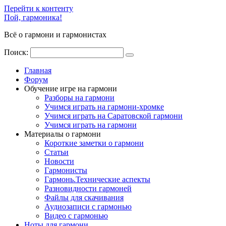
Перейти к контенту
Пой, гармоника!
Всё о гармони и гармонистах
Поиск:
Главная
Форум
Обучение игре на гармони
Разборы на гармони
Учимся играть на гармони-хромке
Учимся играть на Саратовской гармони
Учимся играть на гармони
Материалы о гармони
Короткие заметки о гармони
Cтатьи
Новости
Гармонисты
Гармонь.Технические аспекты
Разновидности гармоней
Файлы для скачивания
Аудиозаписи с гармонью
Видео с гармонью
Ноты для гармони