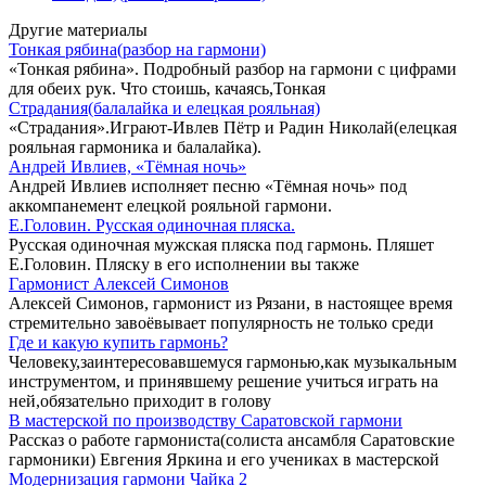
Другие материалы
Тонкая рябина(разбор на гармони)
«Тонкая рябина». Подробный разбор на гармони с цифрами
для обеих рук. Что стоишь, качаясь,Тонкая
Страдания(балалайка и елецкая рояльная)
«Страдания».Играют-Ивлев Пётр и Радин Николай(елецкая
рояльная гармоника и балалайка).
Андрей Ивлиев, «Тёмная ночь»
Андрей Ивлиев исполняет песню «Тёмная ночь» под
аккомпанемент елецкой рояльной гармони.
Е.Головин. Русская одиночная пляска.
Русская одиночная мужская пляска под гармонь. Пляшет
Е.Головин. Пляску в его исполнении вы также
Гармонист Алексей Симонов
Алексей Симонов, гармонист из Рязани, в настоящее время
стремительно завоёвывает популярность не только среди
Где и какую купить гармонь?
Человеку,заинтересовавшемуся гармонью,как музыкальным
инструментом, и принявшему решение учиться играть на
ней,обязательно приходит в голову
В мастерской по производству Саратовской гармони
Рассказ о работе гармониста(солиста ансамбля Саратовские
гармоники) Евгения Яркина и его учениках в мастерской
Модернизация гармони Чайка 2