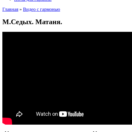
Главная
»
Видео с гармонью
М.Седых. Матаня.