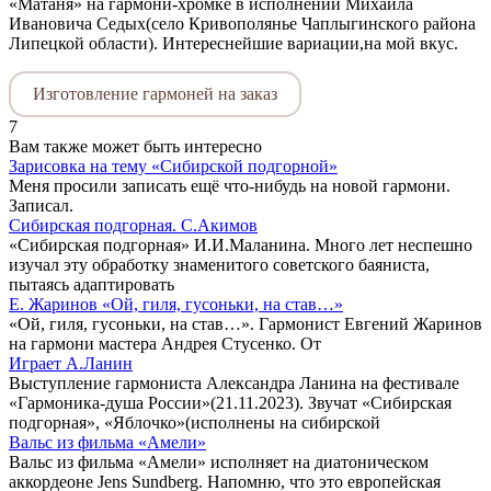
«Матаня» на гармони-хромке в исполнении Михаила
Ивановича Седых(село Кривополянье Чаплыгинского района
Липецкой области). Интереснейшие вариации,на мой вкус.
Изготовление гармоней на заказ
7
Вам также может быть интересно
Зарисовка на тему «Сибирской подгорной»
Меня просили записать ещё что-нибудь на новой гармони.
Записал.
Сибирская подгорная. С.Акимов
«Сибирская подгорная» И.И.Маланина. Много лет неспешно
изучал эту обработку знаменитого советского баяниста,
пытаясь адаптировать
Е. Жаринов «Ой, гиля, гусоньки, на став…»
«Ой, гиля, гусоньки, на став…». Гармонист Евгений Жаринов
на гармони мастера Андрея Стусенко. От
Играет А.Ланин
Выступление гармониста Александра Ланина на фестивале
«Гармоника-душа России»(21.11.2023). Звучат «Сибирская
подгорная», «Яблочко»(исполнены на сибирской
Вальс из фильма «Амели»
Вальс из фильма «Амели» исполняет на диатоническом
аккордеоне Jens Sundberg. Напомню, что это европейская