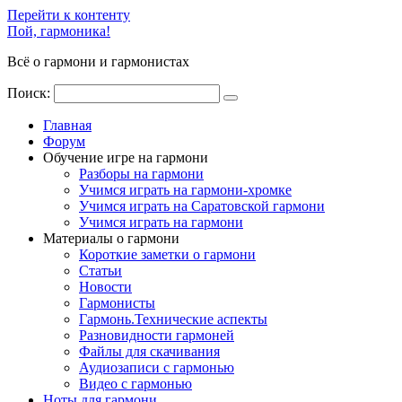
Перейти к контенту
Пой, гармоника!
Всё о гармони и гармонистах
Поиск:
Главная
Форум
Обучение игре на гармони
Разборы на гармони
Учимся играть на гармони-хромке
Учимся играть на Саратовской гармони
Учимся играть на гармони
Материалы о гармони
Короткие заметки о гармони
Cтатьи
Новости
Гармонисты
Гармонь.Технические аспекты
Разновидности гармоней
Файлы для скачивания
Аудиозаписи с гармонью
Видео с гармонью
Ноты для гармони