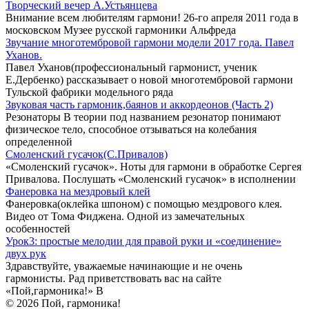
Творческий вечер А.Устьянцева
Внимание всем любителям гармони! 26-го апреля 2011 года в
московском Музее русской гармоники Альфреда
Звучание многотембровой гармони модели 2017 года. Павел
Уханов.
Павел Уханов(профессиональный гармонист, ученик
Е.Дербенко) рассказывает о новой многотембровой гармони
Тульской фабрики модельного ряда
Звуковая часть гармоник,баянов и аккордеонов (Часть 2)
Резонаторы В теории под названием резонатор понимают
физическое тело, способное отзываться на колебания
определенной
Смоленский гусачок(С.Привалов)
«Смоленский гусачок». Ноты для гармони в обработке Сергея
Привалова. Послушать «Смоленский гусачок» в исполнении
Фанеровка на мездровый клей
Фанеровка(оклейка шпоном) с помощью мездрового клея.
Видео от Тома Фиджена. Одной из замечательных
особенностей
Урок3: простые мелодии для правой руки и «соединение»
двух рук
Здравствуйте, уважаемые начинающие и не очень
гармонисты. Рад приветствовать вас на сайте
«Пой,гармоника!» В
© 2026 Пой, гармоника!