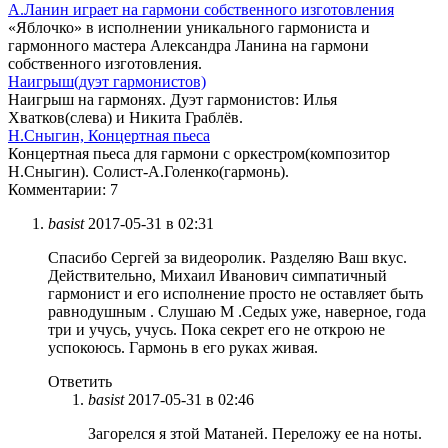
А.Ланин играет на гармони собственного изготовления
«Яблочко» в исполнении уникального гармониста и
гармонного мастера Александра Ланина на гармони
собственного изготовления.
Наигрыш(дуэт гармонистов)
Наигрыш на гармонях. Дуэт гармонистов: Илья
Хватков(слева) и Никита Граблёв.
Н.Сныгин, Концертная пьеса
Концертная пьеса для гармони с оркестром(композитор
Н.Сныгин). Солист-А.Голенко(гармонь).
Комментарии: 7
basist
2017-05-31 в 02:31
Спасибо Сергей за видеоролик. Разделяю Ваш вкус.
Действительно, Михаил Иванович симпатичный
гармонист и его исполнение просто не оставляет быть
равнодушным . Слушаю М .Седых уже, наверное, года
три и учусь, учусь. Пока секрет его не открою не
успокоюсь. Гармонь в его руках живая.
Ответить
basist
2017-05-31 в 02:46
Загорелся я зтой Матаней. Переложу ее на ноты.