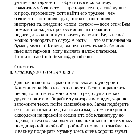
учиться на гармони — обратитесь к хорошему,
грамотному баянисту — преподавателю, а ещё лучше —
к проф. гармонисту, хотя найти его труднее , чем
баяниста. Постановка рук, посадка, постановка
инструмента, владение мехом, звуком — всем этим Вам
поможет овладеть профессиональный баянист —
педагог, а заодно и муз. грамоту освоите. Ведь не всё
можно подобрать по слуху. А ноты — это записанная на
бумагу музыка! Кстати, вышел в печать мой сборник
пьес для гармони, могу выслать налож платежом.
Пишите:maestro.fortissimo@gmail.com
Ответить
Владимир
2016-09-29 в 08:07
Для начинающих гармонистов рекомендую уроки
Константина Ивакина, это просто. Если понравилась
песня, то пойте его много много раз, слушайте как
другие поют и выбирайте ту которая вам идет, хорошо
запомните текст. пойте самозабвенно. Затем подберите
ее на левой клавише до автоматизма, затем синхронно
аккордами на правой и соедините обе клавиатуру до
идеала, затем по аккордам справа начинай те потихоньку
по одинарной, двойной, тройной кнопке, по змейке по
Ивакину подбирать музыку здесь очень хорошо звучат