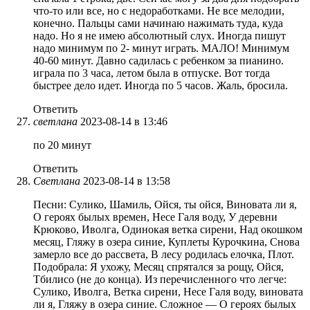
что-то или все, но с недоработками. Не все мелодии,
конечно. Пальцы сами начинаю нажимать туда, куда
надо. Но я не имею абсолютный слух. Иногда пишут
надо минимум по 2- минут играть. МАЛО! Минимум
40-60 минут. Давно садилась с ребенком за пианино.
играла по 3 часа, летом была в отпуске. Вот тогда
быстрее дело идет. Иногда по 5 часов. Жаль, бросила.
Ответить
светлана
2023-08-14 в 13:46
по 20 минут
Ответить
Светлана
2023-08-14 в 13:58
Песни: Сулико, Шамиль, Ойся, ты ойся, Виновата ли я,
О героях былых времен, Несе Галя воду, У деревни
Крюково, Иволга, Одинокая ветка сирени, Над окошком
месяц, Гляжу в озера синие, Куплеты Курочкина, Снова
замерло все до рассвета, В лесу родилась елочка, Плот.
Подобрала: Я ухожу, Месяц спрятался за рощу, Ойся,
Тбилисо (не до конца). Из перечисленного что легче:
Сулико, Иволга, Ветка сирени, Несе Галя воду, виновата
ли я, Гляжу в озера синие. Сложное — О героях былых