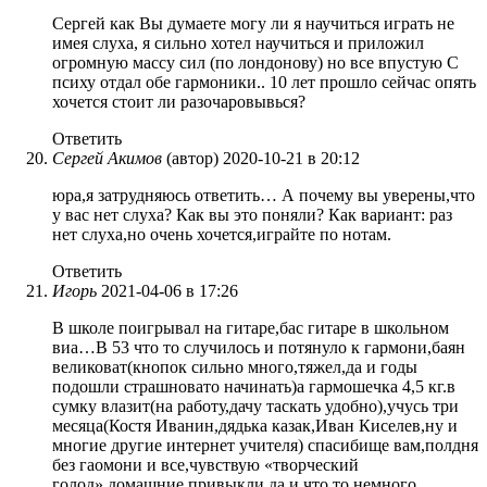
Сергей как Вы думаете могу ли я научиться играть не
имея слуха, я сильно хотел научиться и приложил
огромную массу сил (по лондонову) но все впустую С
психу отдал обе гармоники.. 10 лет прошло сейчас опять
хочется стоит ли разочаровывься?
Ответить
Сергей Акимов
(автор)
2020-10-21 в 20:12
юра,я затрудняюсь ответить… А почему вы уверены,что
у вас нет слуха? Как вы это поняли? Как вариант: раз
нет слуха,но очень хочется,играйте по нотам.
Ответить
Игорь
2021-04-06 в 17:26
В школе поигрывал на гитаре,бас гитаре в школьном
виа…В 53 что то случилось и потянуло к гармони,баян
великоват(кнопок сильно много,тяжел,да и годы
подошли страшновато начинать)а гармошечка 4,5 кг.в
сумку влазит(на работу,дачу таскать удобно),учусь три
месяца(Костя Иванин,дядька казак,Иван Киселев,ну и
многие другие интернет учителя) спасибище вам,полдня
без гаомони и все,чувствую «творческий
голод»,домашние привыкли,да и что то немного