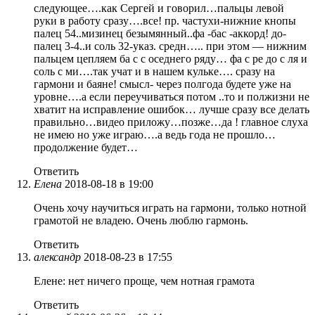
следующее….как Сергей и говорил…пальцы левой
руки в работу сразу….все! пр. частухи-нижние кнопы
палец 54..мизинец безымянный..фа -бас -аккорд! до-
палец 3-4..и соль 32-указ. средн….. при этом — нижним
пальцем цепляем ба с с оседнего ряду… фа с ре до с ля и
соль с ми….так учат и в нашем кульке…. сразу на
гармони и баяне! смысл- через полгода будете уже на
уровне….а если переучиваться потом ..то и полжизни не
хватит на исправление ошибок… лучше сразу все делать
правильно…видео приложу…позже…да ! главное слуха
не имею но уже играю….а ведь года не прошло…
продолжение будет…
Ответить
Елена
2018-08-18 в 19:00
Очень хочу научиться играть на гармони, только нотной
грамотой не владею. Очень люблю гармонь.
Ответить
александр
2018-08-23 в 17:55
Елене: нет ничего проще, чем нотная грамота
Ответить