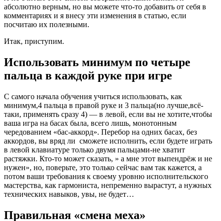
абсолютно верным, но вы можете что-то добавить от себя в
комментариях и я внесу эти изменения в статью, если
посчитаю их полезными.
Итак, приступим.
Использовать минимум по четыре
пальца в каждой руке при игре
С самого начала обучения учиться использовать, как
минимум,4 пальца в правой руке и 3 пальца(но лучше,всё-
таки, применять сразу 4) — в левой, если вы не хотите,чтобы
ваша игра на басах была, всего лишь, монотонным
чередованием «бас-аккорд». Перебор на одних басах, без
аккордов, вы вряд ли сможете исполнить, если будете играть
в левой клавиатуре только двумя пальцами-не хватит
растяжки. Кто-то может сказать, » а мне этот выпендрёж и не
нужен», но, поверьте, это только сейчас вам так кажется, а
потом ваши требования к своему уровню исполнительского
мастерства, как гармониста, непременно вырастут, а нужных
технических навыков, увы, не будет…
Правильная «смена меха»