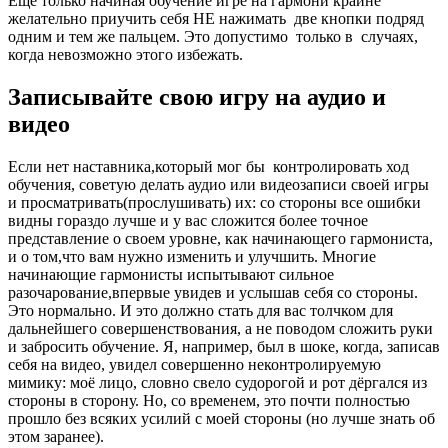
Ещё только начиная обучение игре на гармони крайне
желательно приучить себя НЕ нажимать две кнопки подряд
одним и тем же пальцем. Это допустимо только в случаях,
когда невозможно этого избежать.
Записывайте свою игру на аудио и
видео
Если нет наставника,который мог бы контролировать ход
обучения, советую делать аудио или видеозаписи своей игры
и просматривать(прослушивать) их: со стороны все ошибки
видны гораздо лучше и у вас сложится более точное
представление о своем уровне, как начинающего гармониста,
и о том,что вам нужно изменить и улучшить. Многие
начинающие гармонисты испытывают сильное
разочарование,впервые увидев и услышав себя со стороны.
Это нормально. И это должно стать для вас толчком для
дальнейшего совершенствования, а не поводом сложить руки
и забросить обучение. Я, например, был в шоке, когда, записав
себя на видео, увидел совершенно неконтролируемую
мимику: моё лицо, словно свело судорогой и рот дёргался из
стороны в сторону. Но, со временем, это почти полностью
прошло без всяких усилий с моей стороны (но лучше знать об
этом заранее).