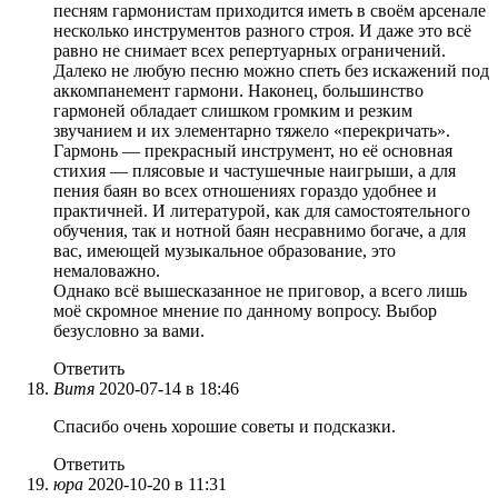
песням гармонистам приходится иметь в своём арсенале
несколько инструментов разного строя. И даже это всё
равно не снимает всех репертуарных ограничений.
Далеко не любую песню можно спеть без искажений под
аккомпанемент гармони. Наконец, большинство
гармоней обладает слишком громким и резким
звучанием и их элементарно тяжело «перекричать».
Гармонь — прекрасный инструмент, но её основная
стихия — плясовые и частушечные наигрыши, а для
пения баян во всех отношениях гораздо удобнее и
практичней. И литературой, как для самостоятельного
обучения, так и нотной баян несравнимо богаче, а для
вас, имеющей музыкальное образование, это
немаловажно.
Однако всё вышесказанное не приговор, а всего лишь
моё скромное мнение по данному вопросу. Выбор
безусловно за вами.
Ответить
Витя
2020-07-14 в 18:46
Спасибо очень хорошие советы и подсказки.
Ответить
юра
2020-10-20 в 11:31