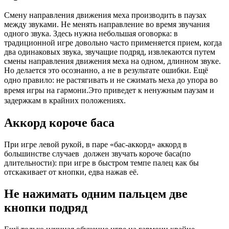
Смену направления движения меха производить в паузах
между звуками. Не менять направление во время звучания
одного звука. Здесь нужна небольшая оговорка: в
традиционной игре довольно часто применяется прием, когда
два одинаковых звука, звучащие подряд, извлекаются путем
смены направления движения меха на одном, длинном звуке.
Но делается это осознанно, а не в результате ошибки. Ещё
одно правило: н
е растягивать и не сжимать меха до упора во
время игры на гармони.Это приведет к ненужным паузам и
задержкам в крайних положениях.
Аккорд короче баса
При игре левой рукой, в паре «бас-аккорд» аккорд в
большинстве случаев должен звучать короче баса(по
длительности): при игре в быстром темпе палец как бы
отскакивает от кнопки, едва нажав её.
Не нажимать одним пальцем две
кнопки подряд