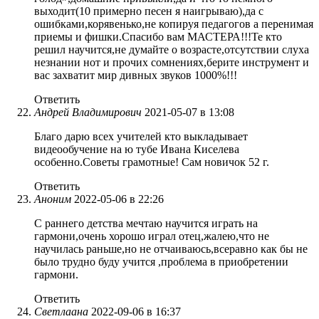
выходит(10 примерно песен я наигрываю),да с
ошибками,корявенько,не копируя педагогов а перенимая
приемы и фишки.Спасибо вам МАСТЕРА!!!Те кто
решил научится,не думайте о возрасте,отсутствии слуха
незнании нот и прочих сомнениях,берите инструмент и
вас захватит мир дивных звуков 1000%!!!
Ответить
Андрей Владимирович
2021-05-07 в 13:08
Благо дарю всех учителей кто выкладывает
видеообучение на ю тубе Ивана Киселева
особенно.Советы грамотные! Сам новичок 52 г.
Ответить
Аноним
2022-05-06 в 22:26
С раннего детства мечтаю научится играть на
гармони,очень хорошо играл отец,жалею,что не
научилась раньше,но не отчаиваюсь,всеравно как бы не
было трудно буду учится ,проблема в приобретении
гармони.
Ответить
Светлаана
2022-09-06 в 16:37