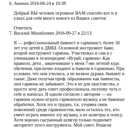
Аноним
2016-06-24 в 10:38
Добрый ВЫ человек огромное ВАМ спасибо вот и я
узнал для себя много нового из Ваших советов
Ответить
Василий Михайлович
2016-09-27 в 22:13
Я — рофессиональный баянист и гармонист, более 30
лет учу детей в ДМШ. Основной инструмент баян,
второй инструмент гармонь. Участвовал и сам и с
учениками в телепередаче «Играй, гармонь» Как
правило, дети , закончившие у меня 7-ми летний курс
обучения, прилично владеют и баяном и гармонью. При
условии, что они учились, а не валяли дурака, бывают и
такие. Даже получая проф. образование как баянисты,
они гармонь не забывают. Это я не для хвастовства, а
просто хочу дать совет профессионала, поэтому чуть о
себе и написал. В одном согласен с автором — на
гармони нужно играть гармонную музыку, а не баянные
обработки. Хотя это и трудно, т.к. утеряна связь
поколений среди гармонистов, мало осталось тех, кто
умеет играть именно эту музыку, а не шлягеры и попсу.
Хотя хорошо сыгранный шлягер только поднимет
авторитет этого инструмента. Мой совет. Решили