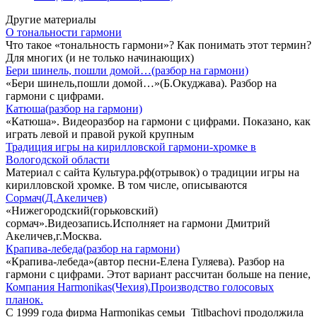
Другие материалы
О тональности гармони
Что такое «тональность гармони»? Как понимать этот термин?
Для многих (и не только начинающих)
Бери шинель, пошли домой…(разбор на гармони)
«Бери шинель,пошли домой…»(Б.Окуджава). Разбор на
гармони с цифрами.
Катюша(разбор на гармони)
«Катюша». Видеоразбор на гармони с цифрами. Показано, как
играть левой и правой рукой крупным
Традиция игры на кирилловской гармони-хромке в
Вологодской области
Материал с сайта Культура.рф(отрывок) о традиции игры на
кирилловской хромке. В том числе, описываются
Сормач(Д.Акеличев)
«Нижегородский(горьковский)
сормач».Видеозапись.Исполняет на гармони Дмитрий
Акеличев,г.Москва.
Крапива-лебеда(разбор на гармони)
«Крапива-лебеда»(автор песни-Елена Гуляева). Разбор на
гармони с цифрами. Этот вариант рассчитан больше на пение,
Компания Harmonikas(Чехия).Производство голосовых
планок.
С 1999 года фирма Harmonikas семьи Titlbachovi продолжила