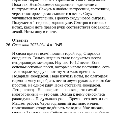
Пока так. Незабываемое ощущение—единение с
инструментом. Сажусь в любом настроении, состоянии,
через некоторое время становится легче. Слух
улучшается постепенно. Пробую сходу новое сыграть.
Получается 1 строчка, хорошо уже. Смотрю в готовых
нотах, какой ноте правой руки соответствует бас аккорд
левой. Ноты ищу в инете.
Ответить
Светлана
2023-08-14 в 13:45
И снова привет всем! пошел второй год. Стараюсь
ежедневно. Только недавно стало получаться вести
непрерывную мелодию. Изучаю 10-12 песен. Есть
основа-несколько песен, которые играю постоянно, есть
те, которые чередую, потому что мало времени.
Подарили аккордеон. Надо изучать ноты, но благодаря
гармони могу подобрать песни двумя руками, только бас
простой, на одном ряду. Пока отставила аккордеон.
Лето, некогда. Не поверите — поняла, что самый
многогранный — это баян. Всегда к нему относилась
равнодушно. Подумываю уже …Время…его почти нет.
Мешает работа. Через год занятий активно начала
практиковать сходу подбирать мелодии. Уже писала,
сначала 1 строка, две. Сейчас могу за два дня подобрать