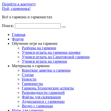
Перейти к контенту
Пой, гармоника!
Всё о гармони и гармонистах
Поиск:
Главная
Форум
Обучение игре на гармони
Разборы на гармони
Учимся играть на гармони-хромке
Учимся играть на Саратовской гармони
Учимся играть на гармони
Материалы о гармони
Короткие заметки о гармони
Cтатьи
Новости
Гармонисты
Гармонь.Технические аспекты
Разновидности гармоней
Файлы для скачивания
Аудиозаписи с гармонью
Видео с гармонью
Ноты для гармони