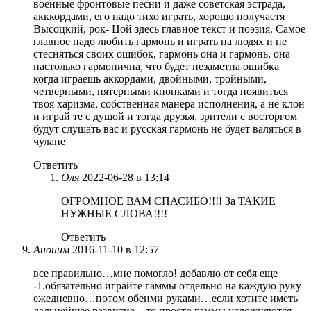
военные фронтовые песни и даже советская эстрада,
акккордами, его надо тихо играть, хорошо получаетя
Высоцкий, рок- Цой здесь главное текст и поэзия. Самое
главное надо любить гармонь и играть на людях и не
стесняться своих ошибок, гармонь она и гармонь, она
настолько гармонична, что будет незаметна ошибка
когда играешь аккордами, двойными, тройными,
четверными, пятерными кнопками и тогда появиться
твоя харизма, собственная манера исполнения, а не клон
и играй те с душой и тогда друзья, зрители с восторгом
будут слушать вас и русская гармонь не будет валяться в
чулане
Ответить
Оля
2022-06-28 в 13:14
ОГРОМНОЕ ВАМ СПАСИБО!!!! За ТАКИЕ
НУЖНЫЕ СЛОВА!!!!
Ответить
Аноним
2016-11-10 в 12:57
все правильно…мне помогло! добавлю от себя еще
-1.обязательно играйте гаммы отдельно на каждую руку
ежедневно…потом обеими руками…если хотите иметь
дальнейшее развитие…то просто гаммы усложняются —