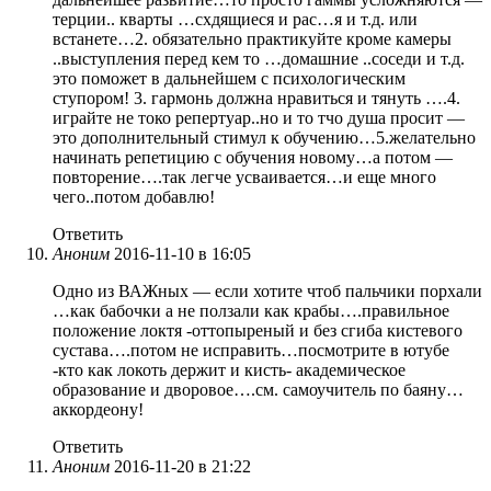
терции.. кварты …схдящиеся и рас…я и т.д. или
встанете…2. обязательно практикуйте кроме камеры
..выступления перед кем то …домашние ..соседи и т.д.
это поможет в дальнейшем с психологическим
ступором! 3. гармонь должна нравиться и тянуть ….4.
играйте не токо репертуар..но и то тчо душа просит —
это дополнительный стимул к обучению…5.желательно
начинать репетицию с обучения новому…а потом —
повторение….так легче усваивается…и еще много
чего..потом добавлю!
Ответить
Аноним
2016-11-10 в 16:05
Одно из ВАЖных — если хотите чтоб пальчики порхали
…как бабочки а не ползали как крабы….правильное
положение локтя -оттопыреный и без сгиба кистевого
сустава….потом не исправить…посмотрите в ютубе
-кто как локоть держит и кисть- академическое
образование и дворовое….см. самоучитель по баяну…
аккордеону!
Ответить
Аноним
2016-11-20 в 21:22