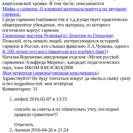
кирилловской хромке. В том числе, описываются
Мифы о гармони. О влиянии материала корпуса на звучание
гармони.
Среди гармонистов(баянистов и т.д.)существует практически
общепринятое убеждение, что материал, из которого
изготовлен корпус гармони
Гармонные мастера Чулковы(от Леонтия-до Геннадия)
Пожалуй, есть немало людей, интересующихся историей
гармони в России, кто слышал фамилию Л.А.Чулкова, одного
К 100-летию русского баяна(или кто изобрёл баян?)
Наталья Вороненко,заведующая отделом «Музея русской
гармоники Альфреда Мирека», кандидат педагогических
наук, член ИКОМ ЮНЭСКО(2008
Моя четвёртая гармонь(умершая неродившись)
Здравствуйте! Не буду топтаться вокруг да около,а скажу сразу
и без подробностей: моя четвёртая
Комментарии: 31
андрей
2016-02-07 в 13:33
спасибо за советы я их обязательно учту. последнее
правило грамотное!!!
Ответить
Аноним
2016-04-26 в 21:24