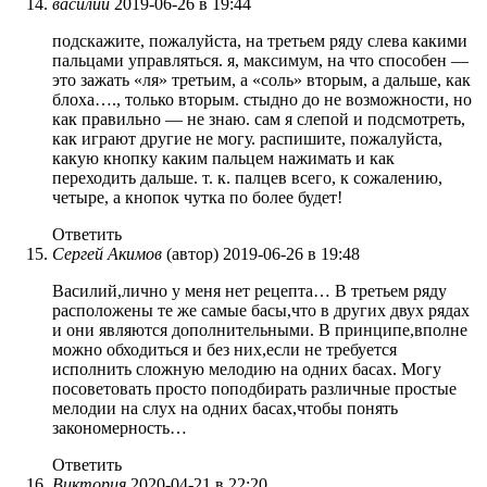
василий
2019-06-26 в 19:44
подскажите, пожалуйста, на третьем ряду слева какими
пальцами управляться. я, максимум, на что способен —
это зажать «ля» третьим, а «соль» вторым, а дальше, как
блоха…., только вторым. стыдно до не возможности, но
как правильно — не знаю. сам я слепой и подсмотреть,
как играют другие не могу. распишите, пожалуйста,
какую кнопку каким пальцем нажимать и как
переходить дальше. т. к. палцев всего, к сожалению,
четыре, а кнопок чутка по более будет!
Ответить
Сергей Акимов
(автор)
2019-06-26 в 19:48
Василий,лично у меня нет рецепта… В третьем ряду
расположены те же самые басы,что в других двух рядах
и они являются дополнительными. В принципе,вполне
можно обходиться и без них,если не требуется
исполнить сложную мелодию на одних басах. Могу
посоветовать просто поподбирать различные простые
мелодии на слух на одних басах,чтобы понять
закономерность…
Ответить
Виктория
2020-04-21 в 22:20