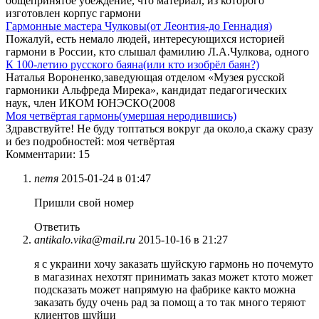
общепринятое убеждение, что материал, из которого
изготовлен корпус гармони
Гармонные мастера Чулковы(от Леонтия-до Геннадия)
Пожалуй, есть немало людей, интересующихся историей
гармони в России, кто слышал фамилию Л.А.Чулкова, одного
К 100-летию русского баяна(или кто изобрёл баян?)
Наталья Вороненко,заведующая отделом «Музея русской
гармоники Альфреда Мирека», кандидат педагогических
наук, член ИКОМ ЮНЭСКО(2008
Моя четвёртая гармонь(умершая неродившись)
Здравствуйте! Не буду топтаться вокруг да около,а скажу сразу
и без подробностей: моя четвёртая
Комментарии: 15
петя
2015-01-24 в 01:47
Пришли свой номер
Ответить
antikalo.vika@mail.ru
2015-10-16 в 21:27
я с украини хочу заказать шуйскую гармонь но почемуто
в магазинах нехотят принимать заказ может ктото может
подсказать может напрямую на фабрике както можна
заказать буду очень рад за помощ а то так много теряют
клиентов шуйци