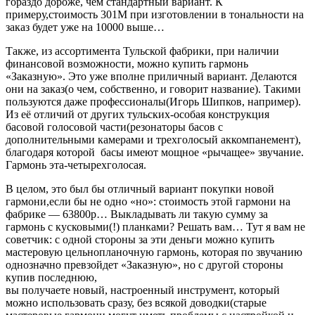
гораздо дороже, чем стандартный вариант. К
примеру,стоимость 301М при изготовлении в тональности на
заказ будет уже на 10000 выше…
Также, из ассортимента Тульской фабрики, при наличии
финансовой возможности, можно купить гармонь
«Заказную». Это уже вполне приличный вариант. Делаются
они на заказ(о чем, собственно, и говорит название). Такими
пользуются даже профессионалы(Игорь Шипков, например).
Из её отличий от других тульских-особая конструкция
басовой голосовой части(резонаторы басов с
дополнительными камерами и трехголосый аккомпанемент),
благодаря которой басы имеют мощное «рычащее» звучание.
Гармонь эта-четырехголосая.
В целом, это был бы отличный вариант покупки новой
гармони,если бы не одно «но»: стоимость этой гармони на
фабрике — 63800р… Выкладывать ли такую сумму за
гармонь с кусковыми(!) планками? Решать вам… Тут я вам не
советчик: с одной стороны за эти деньги можно купить
мастеровую цельнопланочную гармонь, которая по звучанию
однозначно превзойдет «Заказную», но с другой стороны
купив последнюю,
вы получаете новый, настроенный инструмент, который
можно использовать сразу, без всякой доводки(старые