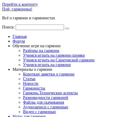
Перейти к контенту
Пой, гармоника!
Всё о гармони и гармонистах
Поиск:
Главная
Форум
Обучение игре на гармони
Разборы на гармони
Учимся играть на гармони-хромке
Учимся играть на Саратовской гармони
Учимся играть на гармони
Материалы о гармони
Короткие заметки о гармони
Cтатьи
Новости
Гармонисты
Гармонь.Технические аспекты
Разновидности гармоней
Файлы для скачивания
Аудиозаписи с гармонью
Видео с гармонью
Ноты для гармони