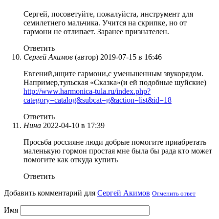
Сергей, посоветуйте, пожалуйста, инструмент для
семилетнего мальчика. Учится на скрипке, но от
гармони не отлипает. Заранее признателен.
Ответить
Сергей Акимов
(автор)
2019-07-15 в 16:46
Евгений,ищите гармони,с уменьшенным звукорядом.
Например,тульская «Сказка»(и ей подобные шуйские)
http://www.harmonica-tula.ru/index.php?
category=catalog&subcat=g&action=list&id=18
Ответить
Нина
2022-04-10 в 17:39
Просьба россияне люди добрые помогите приабретать
маленькую гормон простая мне была бы рада кто может
помогите как откуда купить
Ответить
Добавить комментарий для
Сергей Акимов
Отменить ответ
Имя