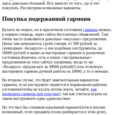
здесь довольно большой. Всё зависит от того, где и что
покупать. Рассмотрим возможные варианты.
Покупка подержанной гармони
Купить не новую, но в приличном состоянии
гармонь
можно,
в первую очередь, через сайты бесплатных объявлений. Там
очень часто появляются довольно «вкусные» предложения.
Цены там начинаются, грубо говоря, от 500 рублей за
громоздкие «Беларуси» и им подобные инструменты, до
50000 рублей и выше-за мастеровые гармони в различном
состоянии.Конечно, есть и некие «экстремальные»
предложения на этих сайтах: например, когда ту же
«Беларусь» предлагают за 30000 рублей(!) или отличную
мастеровую гармонь ручной работы-за 10000, а то и меньше.
Во втором случае, это будет замечательным вариантом
гармони, если инструмент окажется в нормальном рабочем
состоянии(чтобы не кусать потом локти, читайте,
как
проверить гармонь при покупке
), так как учиться играть на
таком инструменте-одно удовольствие.
Но это был бы слишком идеальный вариант(хотя и вполне
возможный, если продавец плохо разбирается в этом деле),