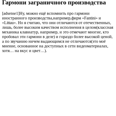
Гармони заграничного производства
[adsense1]Ну, можно ещё вспомнить про гармони
иностранного производства,например,фирм «Fantini» и
«Littau». Но я считаю, что они отличаются от отечественных,
лишь, более высоким качеством исполнения в целом(классная
механика клавиатур, например, и это отмечают многие, кто
пробовал эти гармони в деле) и гораздо более высокой ценой,
а по звучанию ничем выдающимся не отличаются(это моё
мнение, основанное на доступных в сети видеоматериалах,
хотя… на вкус и цвет…).