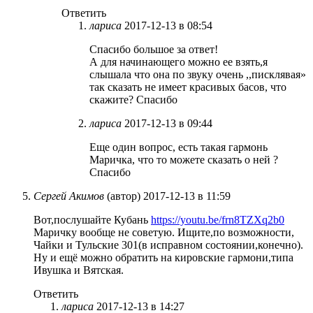
Ответить
лариса
2017-12-13 в 08:54
Спасибо большое за ответ!
А для начинающего можно ее взять,я
слышала что она по звуку очень ,,писклявая»
так сказать не имеет красивых басов, что
скажите? Спасибо
лариса
2017-12-13 в 09:44
Еще один вопрос, есть такая гармонь
Маричка, что то можете сказать о ней ?
Спасибо
Сергей Акимов
(автор)
2017-12-13 в 11:59
Вот,послушайте Кубань
https://youtu.be/frn8TZXq2b0
Маричку вообще не советую. Ищите,по возможности,
Чайки и Тульские 301(в исправном состоянии,конечно).
Ну и ещё можно обратить на кировские гармони,типа
Ивушка и Вятская.
Ответить
лариса
2017-12-13 в 14:27