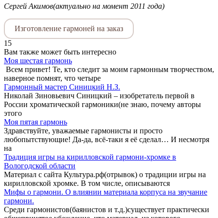
Сергей Акимов(актуально на момент 2011 года)
Изготовление гармоней на заказ
15
Вам также может быть интересно
Моя шестая гармонь
Всем привет! Те, кто следит за моим гармонным творчеством,
наверное помнят, что четыре
Гармонный мастер Синицкий Н.З.
Николай Зиновьевич Синицкий – изобретатель первой в
России хроматической гармоники(не знаю, почему авторы
этого
Моя пятая гармонь
Здравствуйте, уважаемые гармонисты и просто
любопытствующие! Да-да, всё-таки я её сделал… И несмотря
на
Традиция игры на кирилловской гармони-хромке в
Вологодской области
Материал с сайта Культура.рф(отрывок) о традиции игры на
кирилловской хромке. В том числе, описываются
Мифы о гармони. О влиянии материала корпуса на звучание
гармони.
Среди гармонистов(баянистов и т.д.)существует практически