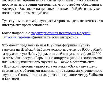
мастеровые гармони могут иметь проблемы с настройкой и
просто из-за старения материалов, что потребует обращения к
мастеру). «Заказная» на цельных планках обойдётся вам уже
почти в сотню тысяч рублей.
Тульскую многотембровую рассматривать здесь не хочется-это
инструмент профессионалов.
Более подробно о
характеристиках некоторых моделей
Тульских гармоней
(почитайте,если интересно).
Что может предложить нам Шуйская фабрика? Купить
гармонь на Шуйской фабрике можно за сумму от 9500 рублей
за двухголосую Чайку(да-да, они ещё выпускаются), до 22500
за четырёхголосую «Барыню» с инкрустацией и «голосовыми
планками улучшенного звучания». Также в ассортименте
«Шуйской гармони» присутствует некая «Заказная» в двух
вариантах: с обычными планками, и с планками улучшенного
звучания. Стоимость их находится посередине между Чайками
и Барыней.