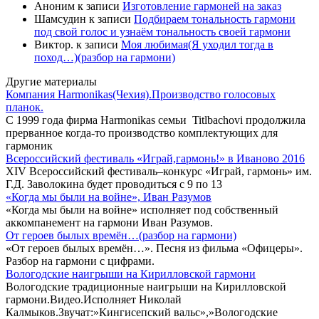
Аноним
к записи
Изготовление гармоней на заказ
Шамсудин
к записи
Подбираем тональность гармони
под свой голос и узнаём тональность своей гармони
Виктор.
к записи
Моя любимая(Я уходил тогда в
поход…)(разбор на гармони)
Другие материалы
Компания Harmonikas(Чехия).Производство голосовых
планок.
С 1999 года фирма Harmonikas семьи Titlbachovi продолжила
прерванное когда-то производство комплектующих для
гармоник
Всероссийский фестиваль «Играй,гармонь!» в Иваново 2016
XIV Всероссийский фестиваль–конкурс «Играй, гармонь» им.
Г.Д. Заволокина будет проводиться с 9 по 13
«Когда мы были на войне», Иван Разумов
«Когда мы были на войне» исполняет под собственный
аккомпанемент на гармони Иван Разумов.
От героев былых времён…(разбор на гармони)
«От героев былых времён…». Песня из фильма «Офицеры».
Разбор на гармони с цифрами.
Вологодские наигрыши на Кирилловской гармони
Вологодские традиционные наигрыши на Кирилловской
гармони.Видео.Исполняет Николай
Калмыков.Звучат:»Кингисепский вальс»,»Вологодские