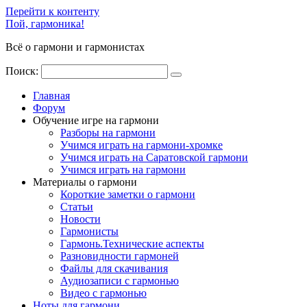
Перейти к контенту
Пой, гармоника!
Всё о гармони и гармонистах
Поиск:
Главная
Форум
Обучение игре на гармони
Разборы на гармони
Учимся играть на гармони-хромке
Учимся играть на Саратовской гармони
Учимся играть на гармони
Материалы о гармони
Короткие заметки о гармони
Cтатьи
Новости
Гармонисты
Гармонь.Технические аспекты
Разновидности гармоней
Файлы для скачивания
Аудиозаписи с гармонью
Видео с гармонью
Ноты для гармони