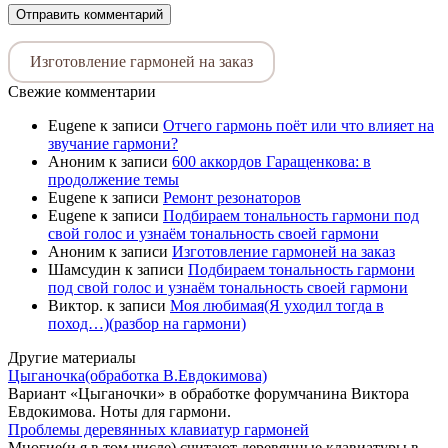
Изготовление гармоней на заказ
Свежие комментарии
Eugene
к записи
Отчего гармонь поёт или что влияет на
звучание гармони?
Аноним
к записи
600 аккордов Гаращенкова: в
продолжение темы
Eugene
к записи
Ремонт резонаторов
Eugene
к записи
Подбираем тональность гармони под
свой голос и узнаём тональность своей гармони
Аноним
к записи
Изготовление гармоней на заказ
Шамсудин
к записи
Подбираем тональность гармони
под свой голос и узнаём тональность своей гармони
Виктор.
к записи
Моя любимая(Я уходил тогда в
поход…)(разбор на гармони)
Другие материалы
Цыганочка(обработка В.Евдокимова)
Вариант «Цыганочки» в обработке форумчанина Виктора
Евдокимова. Ноты для гармони.
Проблемы деревянных клавиатур гармоней
Многие(и я в том числе) считают деревянные клавиатуры в