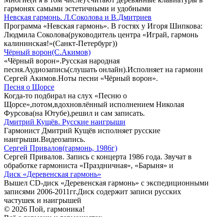
гармонях самыми эстетичными и удобными
Невская гармонь. Л.Соколова и В.Дмитриев
Программа «Невская гармонь». В гостях у Игоря Шипкова:
Людмила Соколова(руководитель центра «Играй, гармонь
калининская!»(Санкт-Петербург))
Чёрный ворон(С.Акимов)
«Чёрный ворон».Русская народная
песня.Аудиозапись(слушать онлайн).Исполняет на гармони
Сергей Акимов.Ноты песни «Чёрный ворон».
Песня о Щорсе
Когда-то подбирал на слух «Песню о
Щорсе»,потом,вдохновлённый исполнением Николая
Фурсова(на Ютубе),решил и сам записать.
Дмитрий Кущёв. Русские наигрыши
Гармонист Дмитрий Кущёв исполняет русские
наигрыши.Видеозапись.
Сергей Привалов(гармонь, 1986г)
Сергей Привалов. Запись с концерта 1986 года. Звучат в
обработке гармониста «Праздничная», «Барыня» и
Диск «Деревенская гармонь»
Вышел CD-диск «Деревенская гармонь» с экспедиционными
записями 2006-2011гг.Диск содержит записи русских
частушек и наигрышей
© 2026 Пой, гармоника!