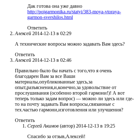
Дак готова она уже давно
http://poigarmonika.ru/statyi/383-moya-vtoraya-
garmon-svershilos.html
Ответить
Алексей
2014-12-13 в 02:29
А технические вопросы можно задавать Вам здесь?
Ответить
Алексей
2014-12-13 в 02:46
Правильно было бы начать с того,что я очень
благодарен Вам за все Ваши
материалы,опубликованные здесь,за
опыт,разъяснения,и,конечно,за удовольствие от
прослушивания (особенно второй гармони!)! А вот
теперь только задам вопрос) — можно ли здесь или где-
то на почту задавать Вам вопросы,связанные с
тех.частью гармони,изготовления или улучшения?
Ответить
Сергей Акимов
(автор)
2014-12-13 в 19:25
Спасибо за отзыв,Алексей!