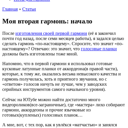
Главная
»
Cтатьи
Моя вторая гармонь: начало
После
изготовления своей первой гармони
(её я закончил
почти год назад, после семи месяцев работы), я задался целью
сделать гармонь «по-настоящему». Спросите, что значит «по-
настоящему»? Отвечаю: это значит, что
голосовые планки
должны быть изготовлены тоже мной.
Напомню, что в первой гармони я использовал готовые
кусковые латунные планки от аккордеона(в правой части),
которые, к тому же, оказались весьма невысокого качества и
гармонь получилась, хоть и приятного звучания, но с
«ответом» голосов ничуть не лучше, чем у заводских
серийных инструментов самого начального уровня).
Сейчас на ЮТубе можно найти достаточно много
видеороликов(все-заграничные), где «мастера» лихо собирают
гармони, аккордеоны и прочие язычковые из
готовых(купленых) голосовых планок…
А мне, вот, с тех пор, как я увлёкся «матчастью» и занялся