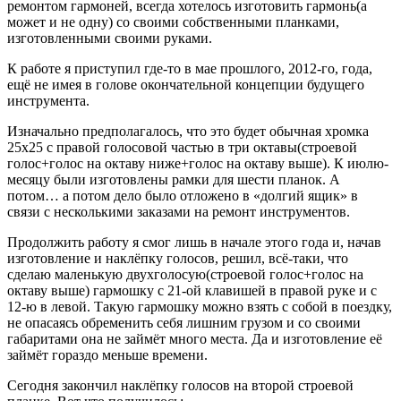
ремонтом гармоней, всегда хотелось изготовить гармонь(а
может и не одну) со своими собственными планками,
изготовленными своими руками.
К работе я приступил где-то в мае прошлого, 2012-го, года,
ещё не имея в голове окончательной концепции будущего
инструмента.
Изначально предполагалось, что это будет обычная хромка
25х25 с правой голосовой частью в три октавы(строевой
голос+голос на октаву ниже+голос на октаву выше). К июлю-
месяцу были изготовлены рамки для шести планок. А
потом… а потом дело было отложено в «долгий ящик» в
связи с несколькими заказами на ремонт инструментов.
Продолжить работу я смог лишь в начале этого года и, начав
изготовление и наклёпку голосов, решил, всё-таки, что
сделаю маленькую двухголосую(строевой голос+голос на
октаву выше) гармошку с 21-ой клавишей в правой руке и с
12-ю в левой. Такую гармошку можно взять с собой в поездку,
не опасаясь обременить себя лишним грузом и со своими
габаритами она не займёт много места. Да и изготовление её
займёт гораздо меньше времени.
Сегодня закончил наклёпку голосов на второй строевой