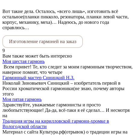
Вот такие дела. Осталось, «всего лишь», изготовить всё
остальное(планки пикколо, резонаторы, планки левой части,
корпус, механику, меха)… Надеюсь, до нового года
справлюсь…
Изготовление гармоней на заказ
9
Вам также может быть интересно
Моя шестая гармонь
Всем привет! Те, кто следит за моим гармонным творчеством,
наверное помнят, что четыре
Гармонный мастер Синицкий Н.З.
Николай Зиновьевич Синицкий – изобретатель первой в
России хроматической гармоники(не знаю, почему авторы
этого
Моя пятая гармонь
Здравствуйте, уважаемые гармонисты и просто
любопытствующие! Да-да, всё-таки я её сделал… И несмотря
на
Традиция игры на кирилловской гармони-хромке в
Вологодской области
Материал с сайта Культура.рф(отрывок) о традиции игры на