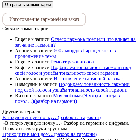
Изготовление гармоней на заказ
Свежие комментарии
Eugene
к записи
Отчего гармонь поёт или что влияет на
звучание гармони?
Аноним
к записи
600 аккордов Гаращенкова: в
продолжение темы
Eugene
к записи
Ремонт резонаторов
Eugene
к записи
Подбираем тональность гармони под
свой голос и узнаём тональность своей гармони
Аноним
к записи
Изготовление гармоней на заказ
Шамсудин
к записи
Подбираем тональность гармони
под свой голос и узнаём тональность своей гармони
Виктор.
к записи
Моя любимая(Я уходил тогда в
поход…)(разбор на гармони)
Другие материалы
В тихую лунную ночку…(разбор на гармони)
«В тихую лунную ночку…» Разбор на гармони с цифрами.
Правая и левая руки крупным
Приходите в мой дом…(разбор на гармони)
«Приходите в мой дом…»(М.Круг). Учимся играть на