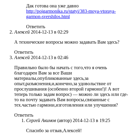
Дак готова она уже давно
http://poigarmonika.ru/statyi/383-moya-vtoraya-
garmon-svershilos.html
Ответить
Алексей
2014-12-13 в 02:29
А технические вопросы можно задавать Вам здесь?
Ответить
Алексей
2014-12-13 в 02:46
Правильно было бы начать с того,что я очень
благодарен Вам за все Ваши
материалы,опубликованные здесь,за
опыт,разъяснения,и,конечно,за удовольствие от
прослушивания (особенно второй гармони!)! А вот
теперь только задам вопрос) — можно ли здесь или где-
то на почту задавать Вам вопросы,связанные с
тех.частью гармони,изготовления или улучшения?
Ответить
Сергей Акимов
(автор)
2014-12-13 в 19:25
Спасибо за отзыв,Алексей!