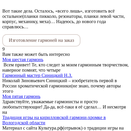
Вот такие дела. Осталось, «всего лишь», изготовить всё
остальное(планки пикколо, резонаторы, планки левой части,
корпус, механику, меха)… Надеюсь, до нового года
справлюсь…
Изготовление гармоней на заказ
9
Вам также может быть интересно
Моя шестая гармонь
Всем привет! Те, кто следит за моим гармонным творчеством,
наверное помнят, что четыре
Гармонный мастер Синицкий Н.З.
Николай Зиновьевич Синицкий – изобретатель первой в
России хроматической гармоники(не знаю, почему авторы
этого
Моя пятая гармонь
Здравствуйте, уважаемые гармонисты и просто
любопытствующие! Да-да, всё-таки я её сделал… И несмотря
на
Традиция игры на кирилловской гармони-хромке в
Вологодской области
Материал с сайта Культура.рф(отрывок) о традиции игры на