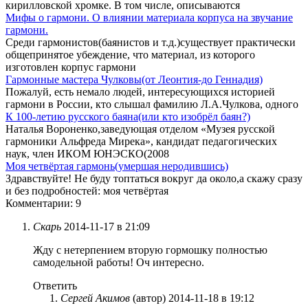
кирилловской хромке. В том числе, описываются
Мифы о гармони. О влиянии материала корпуса на звучание
гармони.
Среди гармонистов(баянистов и т.д.)существует практически
общепринятое убеждение, что материал, из которого
изготовлен корпус гармони
Гармонные мастера Чулковы(от Леонтия-до Геннадия)
Пожалуй, есть немало людей, интересующихся историей
гармони в России, кто слышал фамилию Л.А.Чулкова, одного
К 100-летию русского баяна(или кто изобрёл баян?)
Наталья Вороненко,заведующая отделом «Музея русской
гармоники Альфреда Мирека», кандидат педагогических
наук, член ИКОМ ЮНЭСКО(2008
Моя четвёртая гармонь(умершая неродившись)
Здравствуйте! Не буду топтаться вокруг да около,а скажу сразу
и без подробностей: моя четвёртая
Комментарии: 9
Скарь
2014-11-17 в 21:09
Жду с нетерпением вторую гормошку полностью
самодельной работы! Оч интересно.
Ответить
Сергей Акимов
(автор)
2014-11-18 в 19:12