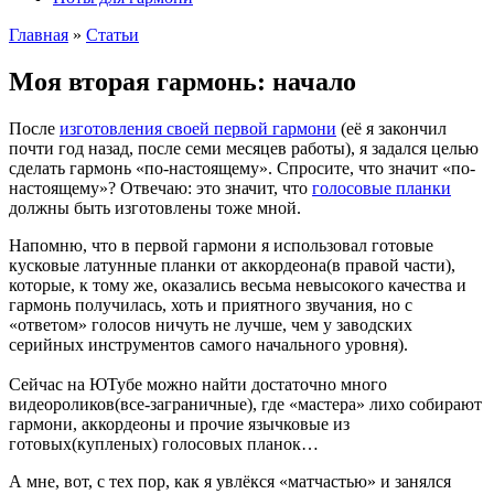
Главная
»
Cтатьи
Моя вторая гармонь: начало
После
изготовления своей первой гармони
(её я закончил
почти год назад, после семи месяцев работы), я задался целью
сделать гармонь «по-настоящему». Спросите, что значит «по-
настоящему»? Отвечаю: это значит, что
голосовые планки
должны быть изготовлены тоже мной.
Напомню, что в первой гармони я использовал готовые
кусковые латунные планки от аккордеона(в правой части),
которые, к тому же, оказались весьма невысокого качества и
гармонь получилась, хоть и приятного звучания, но с
«ответом» голосов ничуть не лучше, чем у заводских
серийных инструментов самого начального уровня).
Сейчас на ЮТубе можно найти достаточно много
видеороликов(все-заграничные), где «мастера» лихо собирают
гармони, аккордеоны и прочие язычковые из
готовых(купленых) голосовых планок…
А мне, вот, с тех пор, как я увлёкся «матчастью» и занялся