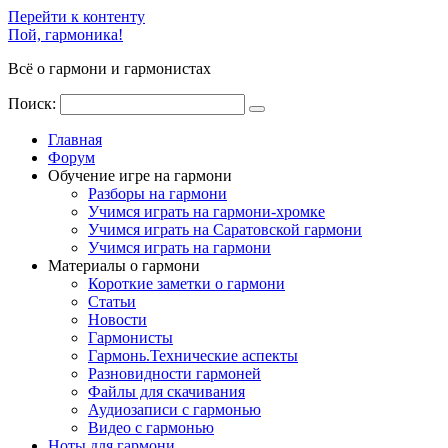
Перейти к контенту
Пой, гармоника!
Всё о гармони и гармонистах
Поиск:
Главная
Форум
Обучение игре на гармони
Разборы на гармони
Учимся играть на гармони-хромке
Учимся играть на Саратовской гармони
Учимся играть на гармони
Материалы о гармони
Короткие заметки о гармони
Cтатьи
Новости
Гармонисты
Гармонь.Технические аспекты
Разновидности гармоней
Файлы для скачивания
Аудиозаписи с гармонью
Видео с гармонью
Ноты для гармони