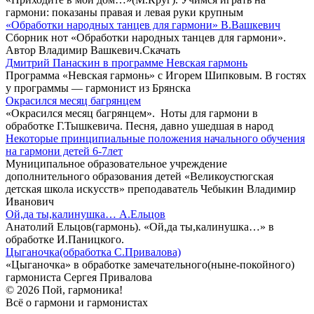
гармони: показаны правая и левая руки крупным
«Обработки народных танцев для гармони» В.Вашкевич
Сборник нот «Обработки народных танцев для гармони».
Автор Владимир Вашкевич.Скачать
Дмитрий Панаскин в программе Невская гармонь
Программа «Невская гармонь» с Игорем Шипковым. В гостях
у программы — гармонист из Брянска
Окрасился месяц багрянцем
«Окрасился месяц багрянцем». Ноты для гармони в
обработке Г.Тышкевича. Песня, давно ушедшая в народ
Некоторые принципиальные положения начального обучения
на гармони детей 6-7лет
Муниципальное образовательное учреждение
дополнительного образования детей «Великоустюгская
детская школа искусств» преподаватель Чебыкин Владимир
Иванович
Ой,да ты,калинушка… А.Ельцов
Анатолий Ельцов(гармонь). «Ой,да ты,калинушка…» в
обработке И.Паницкого.
Цыганочка(обработка С.Привалова)
«Цыганочка» в обработке замечательного(ныне-покойного)
гармониста Сергея Привалова
© 2026 Пой, гармоника!
Всё о гармони и гармонистах