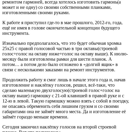
ремонтом гармоней, всегда хотелось изготовить гармонь(а
может и не одну) со своими собственными планками,
изготовленными своими руками.
К работе я приступил где-то в мае прошлого, 2012-го, года,
ещё не имея в голове окончательной концепции будущего
инструмента.
Изначально предполагалось, что это будет обычная хромка
25х25 с правой голосовой частью в три октавы(строевой
голос+голос на октаву ниже+голос на октаву выше). К июлю-
месяцу были изготовлены рамки для шести планок. А
потом… а потом дело было отложено в «долгий ящик» в
связи с несколькими заказами на ремонт инструментов.
Продолжить работу я смог лишь в начале этого года и, начав
изготовление и наклёпку голосов, решил, всё-таки, что
сделаю маленькую двухголосую(строевой голос+голос на
октаву выше) гармошку с 21-ой клавишей в правой руке и с
12-ю в левой. Такую гармошку можно взять с собой в поездку,
не опасаясь обременить себя лишним грузом и со своими
габаритами она не займёт много места. Да и изготовление её
займёт гораздо меньше времени.
Сегодня закончил наклёпку голосов на второй строевой