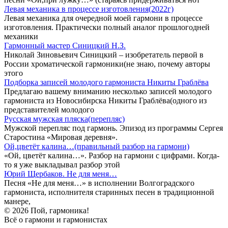
Левая механика в процессе изготовления(2022г)
Левая механика для очередной моей гармони в процессе
изготовления. Практически полный аналог прошлогодней
механики
Гармонный мастер Синицкий Н.З.
Николай Зиновьевич Синицкий – изобретатель первой в
России хроматической гармоники(не знаю, почему авторы
этого
Подборка записей молодого гармониста Никиты Граблёва
Предлагаю вашему вниманию несколько записей молодого
гармониста из Новосибирска Никиты Граблёва(одного из
представителей молодого
Русская мужская пляска(перепляс)
Мужской перепляс под гармонь. Эпизод из программы Сергея
Старостина «Мировая деревня».
Ой,цветёт калина…(правильный разбор на гармони)
«Ой, цветёт калина…». Разбор на гармони с цифрами. Когда-
то я уже выкладывал разбор этой
Юрий Щербаков. Не для меня…
Песня «Не для меня…» в исполнении Волгоградского
гармониста, исполнителя старинных песен в традиционной
манере,
© 2026 Пой, гармоника!
Всё о гармони и гармонистах