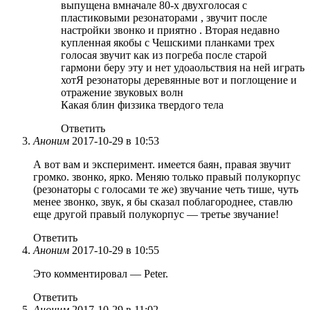
выпущена вмначале 80-х двухголосая с
пластиковыми резонаторами , звучит после
настройки звонко и приятно . Вторая недавно
купленная якобы с Чешскими планками трех
голосая звучит как из погреба после старой
гармони беру эту и нет удоаольствия на ней играть
хотЯ резонаторы деревянные вот и поглощение и
отражение звуковых волн
Какая блин физзика твердого тела
Ответить
Аноним
2017-10-29 в 10:53
А вот вам и эксперимент. имеется баян, правая звучит
громко. звонко, ярко. Меняю только правый полукорпус
(резонаторы с голосами те же) звучание четь тише, чуть
менее звонко, звук, я бы сказал поблагороднее, ставлю
еще другой правый полукорпус — третье звучание!
Ответить
Аноним
2017-10-29 в 10:55
Это комментировал — Peter.
Ответить
Аноним
2017-10-29 в 11:02