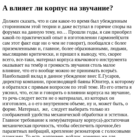
А влияет ли корпус на звучание?
Должен сказать, что и сам какое-то время был убежденным
сторонником этой теории и даже вступал в горячие споры на
форумах на данную тему, но… Прошли годы, я сам приобрел
какой-то практический опыт в изготовлении гармоней(хотя
сам этот факт еще ни о чем не говорит), пообщался с более
приземленными и, главное, более образованными, людьми,
мыслящими критически, и пришел к выводу, что, скорее
всего, все-таки, материал корпуса язычкового инструмента
оказывает на тембр и громкость звучания столь малое
влияние, что его вообще можно не принимать всерьёз.
Наибольший вклад в данное убеждение внес Е.Гусаров,
директор компании, производящей баяны Юпитер, к которому
я обратился с прямым вопросом по этой теме. Из его ответа я
уяснил, что, если и говорить о влиянии корпуса на звучание,
то речь следует вести не о материалах, из которых он
изготовлен, а о его внутреннем объеме, ну и, может быть, о
форме. Материал, же, следует выбирать только из
соображений удобства механической обработки и эстетики.
Главное требование к нему(материалу корпуса)-достаточная
механическая прочность, чтобы обеспечить прочное,без
паразитных вибраций, крепление резонаторов с голосовыми
планками. То есть, например, войлок, конечно же для