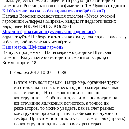
Пожалуй, есть немало людей, интересующихся историей
гармони в России, кто слышал фамилию Л.А.Чулкова, одного
К 100-летию русского баяна(или кто изобрёл баян?)
Наталья Вороненко,заведующая отделом «Музея русской
гармоники Альфреда Мирека», кандидат педагогических
наук, член ИКОМ ЮНЭСКО(2008
Моя четвёртая гармонь(умершая неродившись)
Здравствуйте! Не буду топтаться вокруг да около,а скажу сразу
и без подробностей: моя четвёртая
Наша марка. Шуйская гармонь.
Выпуск программы «Наша марка» о фабрике Шуйская
гармонь. Вы узнаете об истории знаменитой марки,её
Комментарии: 18
Аноним
2017-10-07 в 16:38
В этом есть доля правды. Например, органные трубы
изготовлены из практически одного материала сплав
олва и свинца. Но насколько они разное по
конструкции…. Собственно, если мы посмотрим на
конструкцию язычковых регистров, а точнее их
резонаторов, то можно увидеть, как за счёт разных
конструкций органостргители добиваются нужного
тембра. При этом источник звука — сам язычок( трость)
по конструкции одинаков во всех регистрах.