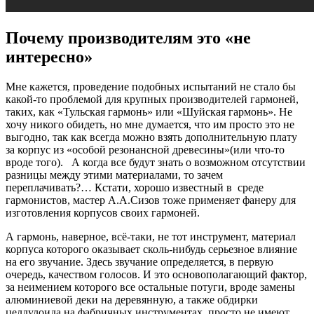
Почему производителям это «не
интересно»
Мне кажется, проведение подобных испытаний не стало бы
какой-то проблемой для крупных производителей гармоней,
таких, как «Тульская гармонь» или «Шуйская гармонь». Не
хочу никого обидеть, но мне думается, что им просто это не
выгодно, так как всегда можно взять дополнительную плату
за корпус из «особой резонансной древесины»(или что-то
вроде того). А когда все будут знать о возможном отсутствии
разницы между этими материалами, то зачем
переплачивать?… Кстати, хорошо известный в среде
гармонистов, мастер А.А.Сизов тоже применяет фанеру для
изготовления корпусов своих гармоней.
А гармонь, наверное, всё-таки, не тот инструмент, материал
корпуса которого оказывает сколь-нибудь серьезное влияние
на его звучание. Здесь звучание определяется, в первую
очередь, качеством голосов. И это основополагающий фактор,
за неимением которого все остальные потуги, вроде замены
алюминиевой деки на деревянную, а также обдирки
целлулоида на фабричных инструментах, просто не имеют