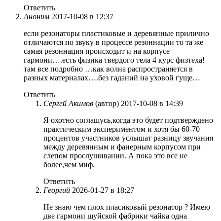
Ответить
Аноним
2017-10-08 в 12:37
если резонаторы пластиковые и деревянные прилично
отличаются по звуку в процессе резоннации то та же
самая резоннация происходит и на корпусе
гармони….есть физика твердого тела 4 курс физтеха!
там все подробно …как волна распространяется в
разных материалах….без гаданий на уховой гуще…
Ответить
Сергей Акимов
(автор)
2017-10-08 в 14:39
Я охотно соглашусь,когда это будет подтверждено
практическим экспериментом и хотя бы 60-70
процентов участников услышат разницу звучания
между деревянным и фанерным корпусом при
слепом прослушивании. А пока это все не
более,чем миф.
Ответить
Георгий
2026-01-27 в 18:27
Не знаю чем плох пласиковый резонатор ? Имею
две гармони шуйской фабрики чайка одна