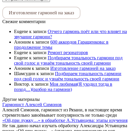
Изготовление гармоней на заказ
Свежие комментарии
Eugene
к записи
Отчего гармонь поёт или что влияет на
звучание гармони?
Аноним
к записи
600 аккордов Гаращенкова: в
продолжение темы
Eugene
к записи
Ремонт резонаторов
Eugene
к записи
Подбираем тональность гармони под
свой голос и узнаём тональность своей гармони
Аноним
к записи
Изготовление гармоней на заказ
Шамсудин
к записи
Подбираем тональность гармони
под свой голос и узнаём тональность своей гармони
Виктор.
к записи
Моя любимая(Я уходил тогда в
поход…)(разбор на гармони)
Другие материалы
Гармонист Алексей Симонов
Алексей Симонов, гармонист из Рязани, в настоящее время
стремительно завоёвывает популярность не только среди
«Ой,при лужку…» в обработке А.Устьянцева: этапы изучения
Не так давно начал изучать обработку Александра Устьянцева
песни «Ой,при лужку…» (стараясь придерживаться нот