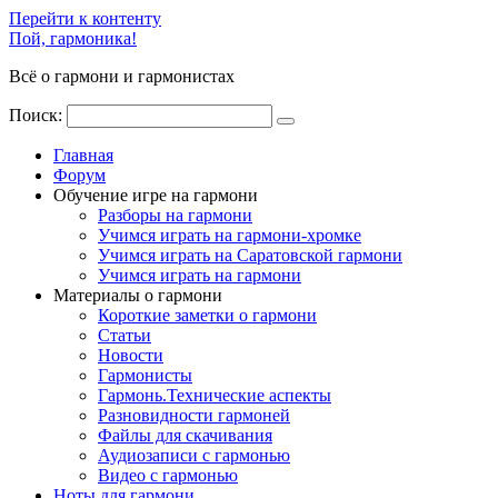
Перейти к контенту
Пой, гармоника!
Всё о гармони и гармонистах
Поиск:
Главная
Форум
Обучение игре на гармони
Разборы на гармони
Учимся играть на гармони-хромке
Учимся играть на Саратовской гармони
Учимся играть на гармони
Материалы о гармони
Короткие заметки о гармони
Cтатьи
Новости
Гармонисты
Гармонь.Технические аспекты
Разновидности гармоней
Файлы для скачивания
Аудиозаписи с гармонью
Видео с гармонью
Ноты для гармони