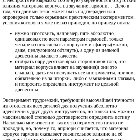
Я неспроста не выражаю 100%-ную уверенность в отсутствии
влияния материала корпуса на звучание гармони… Дело в
том, что данный тезис может быть подтвержден или
опровержен только серьезным практическим экспериментом,
условия которого я уже не раз приводил, но приведу опять:
нужно изготовить, например, пять абсолютно
одинаковых по всем параметрам гармоней, только
четыре из них сделать с корпусом из фанеры(можно,
даже, целлулоидом обтянуть), а одну-из цельной
древесины высшего качества
отобрать пару десятков ярых сторонников того, что
материал корпуса влияет на звучание(и они это
слышат), дать им послушать все инструменты, причем,
обязательно из-за шторки, либо с завязанными глазами,
и попросить определить инструмент из цельной
древесины
Эксперимент трудоёмкий, требующий высочайшей точности
изготовления всех деталей для получения абсолютно
идентичных друг другу инструментов, но только так можно с
максимальной степенью достоверности определить истину.
Насколько мне известно, таких экспериментов никто не
проводил, но, почему-то, априори считается, что материал
корпуса гармони оказывает значительное влияние на её
звучание. Похожий эксперимент, кстати, проводился со