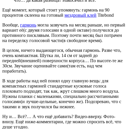
что… да какая разница? Накосячил и всё.
Ещё момент, который стоит упомянуть: гармонь на 90
процентов склеена на готовый
мездровый клей
Titebond
Вообще,
гармонь
могла зазвучать на месяц раньше, но первый
вариант её(с двумя голосами в одной октаве) получился до
противного писклявым. Поэтому почти месяц был потрачен
на переделку голосовой части(в свободное время).
В целом, ничего выдающегося, обычная гармонь. Разве что,
очень компактная. Шутка ли, 14 см от задней до
передней(внешней) поверхности корпуса… По высоте-те же
30см. Звучание оценивайте сами(там есть, над чем
поработать).
В ходе работы над ней понял одну главную вещь: для
компактных гармоней стандартные кусковые голоса
плоховато подходят, так как, жрут слишком много воздуха.
Нужны планки с маленькими, специально рассчитанными
голосами(и лучше-цельные, конечно же). Подозреваю, что с
такими и звук получился бы нежнее.
Ну и… Всё?… А что ещё добавить? Видео-вверху. Фото-
внизу. Ещё ниже-комментарии, где можно спросить всё, что
душе угодно.