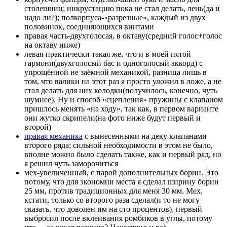
столешниц; инкрустацию пока не стал делать, лень(да и
надо ли?); полкорпуса-«разрезные», каждый из двух
половинок, соединяющихся винтами
правая часть-двухголосая, в октаву(средний голос+голос
на октаву ниже)
левая-практически такая же, что и в моей пятой
гармони(двухголосый бас и одноголосый аккорд) с
упрощённой не заёмной механикой, разница лишь в
том, что валики на этот раз я просто уложил в ложе, а не
стал делать для них колодки(получилось, конечно, чуть
шумнее). Ну и способ «сцепления» пружины с клапаном
пришлось менять «на ходу», так как, в первом варианте
они жутко скрипели(на фото ниже будут первый и
второй)
правая механика
с вынесенными на деку клапанами
второго ряда; сильной необходимости в этом не было,
вполне можно было сделать также, как и первый ряд, но
я решил чуть заморочиться
мех-увеличенный, с парой дополнительных борин. Это
потому, что для экономии места я сделал ширину борин
25 мм, против традиционных для меня 30 мм. Мех,
кстати, только со второго раза сделал(и то не могу
сказать, что доволен им на сто процентов), первый
выбросил после вклеивания ромбиков в углы, потому