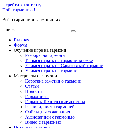
Перейти к контенту
Пой, гармоника!
Всё о гармони и гармонистах
Поиск:
Главная
Форум
Обучение игре на гармони
Разборы на гармони
Учимся играть на гармони-хромке
Учимся играть на Саратовской гармони
Учимся играть на гармони
Материалы о гармони
Короткие заметки о гармони
Cтатьи
Новости
Гармонисты
Гармонь.Технические аспекты
Разновидности гармоней
Файлы для скачивания
Аудиозаписи с гармонью
Видео с гармонью
Ноты для гармони