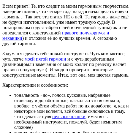
Всем привет! Те, кто следит за моим гармонным творчеством,
наверное помнят, что четыре года назад я начал делать новую
гармонь… Так вот, эта статья НЕ о ней. Та гармонь, даже ещё
не будучи изготовленной, уже имеет трудную судьбу. В
позапрошлом году я забрёл с ней в очередной тупик(так и не
определился с конструкцией
правого полукорпуса и
механики
) и отложил её до лучших времён. А сегодня-о
другой гармони.
Задумал я сделать себе новый инструмент. Чуть компактнее,
чуть легче
моей пятой гармони
и с чуть доработанным
дизайном(были замечания от моих коллег по ремеслу насчёт
правого полукорпуса). И заодно проверить некоторые
конструктивные моменты. Итак, вот она, моя шестая гармонь.
Характеристики и особенности:
тональность «до», голоса кусковые, набранные
отовсюду и доработанные, насколько это возможно;
вообще, с учётом объёма работ по их доработке, я, как и
некоторые мои коллеги, всё больше склоняюсь к тому,
что сделать с нуля
цельные планки
, имея весь
необходимый инструмент, пожалуй, будет немногим
сложнее)
корпус-из фанеры, отделка-шпон бука и масло для