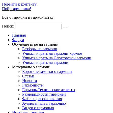
Перейти к контенту
Пой, гармоника!
Всё о гармони и гармонистах
Поиск:
Главная
Форум
Обучение игре на гармони
Разборы на гармони
Учимся играть на гармони-хромке
Учимся играть на Саратовской гармони
Учимся играть на гармони
Материалы о гармони
Короткие заметки о гармони
Cтатьи
Новости
Гармонисты
Гармонь.Технические аспекты
Разновидности гармоней
Файлы для скачивания
Аудиозаписи с гармонью
Видео с гармонью
Ноты для гармони