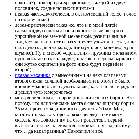
надо ли?); полкорпуса-«разрезные», каждый из двух
половинок, соединяющихся винтами
правая часть-двухголосая, в октаву(средний голос+голос
на октаву ниже)
левая-практически такая же, что и в моей пятой
гармони(двухголосый бас и одноголосый аккорд) с
упрощённой не заёмной механикой, разница лишь в
том, что валики на этот раз я просто уложил в ложе, а не
стал делать для них колодки(получилось, конечно, чуть
шумнее). Ну и способ «сцепления» пружины с клапаном
пришлось менять «на ходу», так как, в первом варианте
они жутко скрипели(на фото ниже будут первый и
второй)
правая механика
с вынесенными на деку клапанами
второго ряда; сильной необходимости в этом не было,
вполне можно было сделать также, как и первый ряд, но
я решил чуть заморочиться
мех-увеличенный, с парой дополнительных борин. Это
потому, что для экономии места я сделал ширину борин
25 мм, против традиционных для меня 30 мм. Мех,
кстати, только со второго раза сделал(и то не могу
сказать, что доволен им на сто процентов), первый
выбросил после вклеивания ромбиков в углы, потому
что… да какая разница? Накосячил и всё.