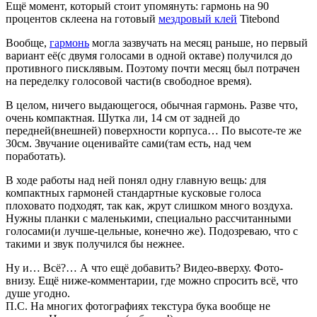
Ещё момент, который стоит упомянуть: гармонь на 90
процентов склеена на готовый
мездровый клей
Titebond
Вообще,
гармонь
могла зазвучать на месяц раньше, но первый
вариант её(с двумя голосами в одной октаве) получился до
противного писклявым. Поэтому почти месяц был потрачен
на переделку голосовой части(в свободное время).
В целом, ничего выдающегося, обычная гармонь. Разве что,
очень компактная. Шутка ли, 14 см от задней до
передней(внешней) поверхности корпуса… По высоте-те же
30см. Звучание оценивайте сами(там есть, над чем
поработать).
В ходе работы над ней понял одну главную вещь: для
компактных гармоней стандартные кусковые голоса
плоховато подходят, так как, жрут слишком много воздуха.
Нужны планки с маленькими, специально рассчитанными
голосами(и лучше-цельные, конечно же). Подозреваю, что с
такими и звук получился бы нежнее.
Ну и… Всё?… А что ещё добавить? Видео-вверху. Фото-
внизу. Ещё ниже-комментарии, где можно спросить всё, что
душе угодно.
П.С. На многих фотографиях текстура бука вообще не