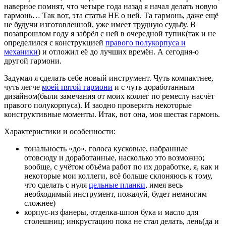
наверное помнят, что четыре года назад я начал делать новую
гармонь… Так вот, эта статья НЕ о ней. Та гармонь, даже ещё
не будучи изготовленной, уже имеет трудную судьбу. В
позапрошлом году я забрёл с ней в очередной тупик(так и не
определился с конструкцией
правого полукорпуса и
механики
) и отложил её до лучших времён. А сегодня-о
другой гармони.
Задумал я сделать себе новый инструмент. Чуть компактнее,
чуть легче
моей пятой гармони
и с чуть доработанным
дизайном(были замечания от моих коллег по ремеслу насчёт
правого полукорпуса). И заодно проверить некоторые
конструктивные моменты. Итак, вот она, моя шестая гармонь.
Характеристики и особенности:
тональность «до», голоса кусковые, набранные
отовсюду и доработанные, насколько это возможно;
вообще, с учётом объёма работ по их доработке, я, как и
некоторые мои коллеги, всё больше склоняюсь к тому,
что сделать с нуля
цельные планки
, имея весь
необходимый инструмент, пожалуй, будет немногим
сложнее)
корпус-из фанеры, отделка-шпон бука и масло для
столешниц; инкрустацию пока не стал делать, лень(да и