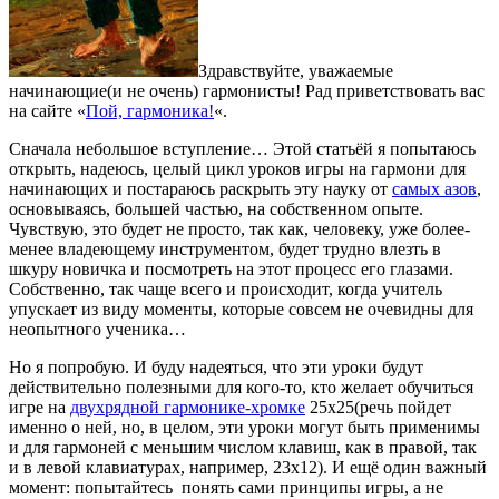
Здравствуйте, уважаемые
начинающие(и не очень) гармонисты! Рад приветствовать вас
на сайте «
Пой, гармоника!
«.
Сначала небольшое вступление… Этой статьёй я попытаюсь
открыть, надеюсь, целый цикл уроков игры на гармони для
начинающих и постараюсь раскрыть эту науку от
самых азов
,
основываясь, большей частью, на собственном опыте.
Чувствую, это будет не просто, так как, человеку, уже более-
менее владеющему инструментом, будет трудно влезть в
шкуру новичка и посмотреть на этот процесс его глазами.
Собственно, так чаще всего и происходит, когда учитель
упускает из виду моменты, которые совсем не очевидны для
неопытного ученика…
Но я попробую. И буду надеяться, что эти уроки будут
действительно полезными для кого-то, кто желает обучиться
игре на
двухрядной гармонике-хромке
25х25(речь пойдет
именно о ней, но, в целом, эти уроки могут быть применимы
и для гармоней с меньшим числом клавиш, как в правой, так
и в левой клавиатурах, например, 23х12). И ещё один важный
момент: попытайтесь понять сами принципы игры, а не