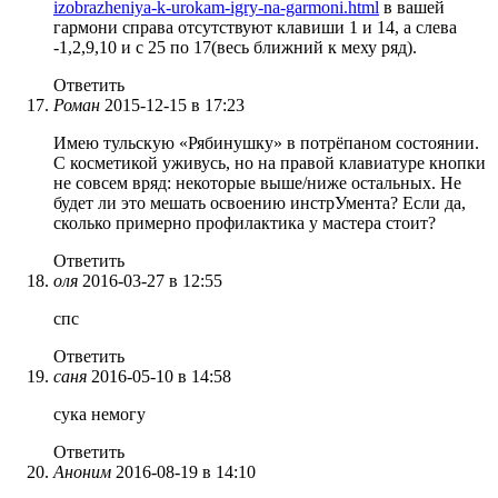
izobrazheniya-k-urokam-igry-na-garmoni.html
в вашей
гармони справа отсутствуют клавиши 1 и 14, а слева
-1,2,9,10 и с 25 по 17(весь ближний к меху ряд).
Ответить
Роман
2015-12-15 в 17:23
Имею тульскую «Рябинушку» в потрёпаном состоянии.
С косметикой уживусь, но на правой клавиатуре кнопки
не совсем вряд: некоторые выше/ниже остальных. Не
будет ли это мешать освоению инстрУмента? Если да,
сколько примерно профилактика у мастера стоит?
Ответить
оля
2016-03-27 в 12:55
спс
Ответить
саня
2016-05-10 в 14:58
сука немогу
Ответить
Аноним
2016-08-19 в 14:10