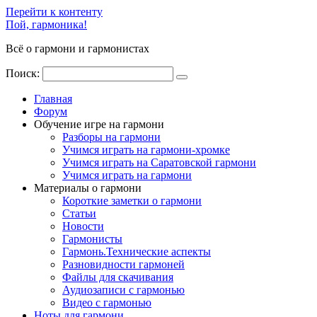
Перейти к контенту
Пой, гармоника!
Всё о гармони и гармонистах
Поиск:
Главная
Форум
Обучение игре на гармони
Разборы на гармони
Учимся играть на гармони-хромке
Учимся играть на Саратовской гармони
Учимся играть на гармони
Материалы о гармони
Короткие заметки о гармони
Cтатьи
Новости
Гармонисты
Гармонь.Технические аспекты
Разновидности гармоней
Файлы для скачивания
Аудиозаписи с гармонью
Видео с гармонью
Ноты для гармони