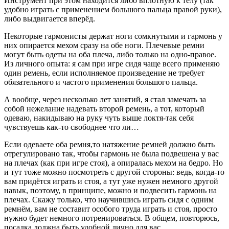
Инструмент при этом находится либо вплотную к телу (так
удобно играть с применением большого пальца правой руки),
либо выдвигается вперёд.
Некоторые гармонисты держат ноги сомкнутыми и гармонь у
них опирается мехом сразу на обе ноги. Плечевые ремни
могут быть одеты на оба плеча, либо только на одно-правое.
Из личного опыта: я сам при игре сидя чаще всего применяю
один ремень, если исполняемое произведение не требует
обязательного и частого применения большого пальца.
А вообще, через несколько лет занятий, я стал замечать за
собой нежелание надевать второй ремень, а тот, который
одеваю, накидываю на руку чуть выше локтя-так себя
чувствуешь как-то свободнее что ли…
Если одеваете оба ремня,то натяжение ремней должно быть
отрегулировано так, чтобы гармонь не была подвешена у вас
на плечах (как при игре стоя), а опиралась мехом на бедро. Но
и тут тоже можно посмотреть с другой стороны: ведь, когда-то
вам придётся играть и стоя, а тут уже нужен немного другой
навык, поэтому, в принципе, можно и подвесить гармонь на
плечах. Скажу только, что научившись играть сидя с одним
ремнём, вам не составит особого труда играть и стоя, просто
нужно будет немного потренироваться. В общем, повторюсь,
посадка должна быть удобной лично для вас