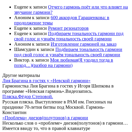
Eugene
к записи
Отчего гармонь поёт или что влияет на
звучание гармони?
Аноним
к записи
600 аккордов Гаращенкова: в
продолжение темы
Eugene
к записи
Ремонт резонаторов
Eugene
к записи
Подбираем тональность гармони под
свой голос и узнаём тональность своей гармони
Аноним
к записи
Изготовление гармоней на заказ
Шамсудин
к записи
Подбираем тональность гармони
под свой голос и узнаём тональность своей гармони
Виктор.
к записи
Моя любимая(Я уходил тогда в
поход…)(разбор на гармони)
Другие материалы
Лия Брагина в гостях у «Невской гармони»
Гармонистка Лия Брагина в гостях у Игоря Шипкова в
программе «Невская гармонь».Видеозапись.
Пляска.Фёдор Степовой.
Русская пляска. Выступление в РАМ им. Гнесиных на
празднике 70-летия битвы под Москвой. Гармонь-
Константин
«Проблема» диезов(полутонов) в гармони
Несколько слов о «проблеме» диезов(полутонов) в гармони…
Имеется ввиду то, что в правой клавиатуре