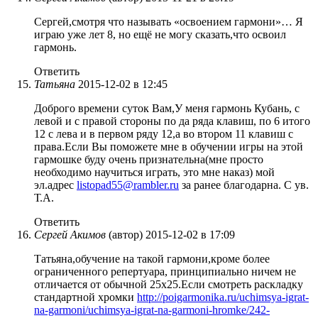
Сергей,смотря что называть «освоением гармони»… Я
играю уже лет 8, но ещё не могу сказать,что освоил
гармонь.
Ответить
Татьяна
2015-12-02 в 12:45
Доброго времени суток Вам,У меня гармонь Кубань, с
левой и с правой стороны по да ряда клавиш, по 6 итого
12 с лева и в первом ряду 12,а во втором 11 клавиш с
права.Если Вы поможете мне в обучении игры на этой
гармошке буду очень признательна(мне просто
необходимо научиться играть, это мне наказ) мой
эл.адрес
listopad55@rambler.ru
за ранее благодарна. С ув.
Т.А.
Ответить
Сергей Акимов
(автор)
2015-12-02 в 17:09
Татьяна,обучение на такой гармони,кроме более
ограниченного репертуара, принципиально ничем не
отличается от обычной 25х25.Если смотреть раскладку
стандартной хромки
http://poigarmonika.ru/uchimsya-igrat-
na-garmoni/uchimsya-igrat-na-garmoni-hromke/242-