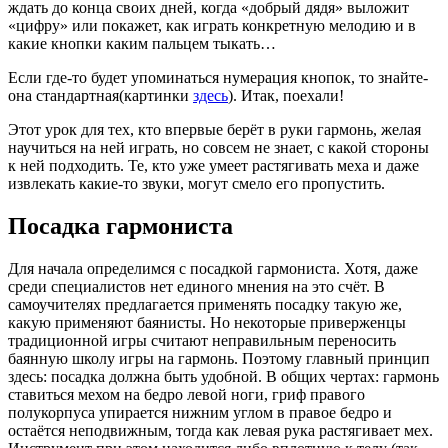
ждать до конца своих дней, когда «добрый дядя» выложит
«цифру» или покажет, как играть конкретную мелодию и в
какие кнопки каким пальцем тыкать…
Если где-то будет упоминаться нумерация кнопок, то знайте-
она стандартная(картинки
здесь
). Итак, поехали!
Этот урок для тех, кто впервые берёт в руки гармонь, желая
научиться на ней играть, но совсем не знает, с какой стороны
к ней подходить. Те, кто уже умеет растягивать меха и даже
извлекать какие-то звуки, могут смело его пропустить.
Посадка гармониста
Для начала определимся с посадкой гармониста. Хотя, даже
среди специалистов нет единого мнения на это счёт. В
самоучителях предлагается применять посадку такую же,
какую применяют баянисты. Но некоторые приверженцы
традиционной игры считают неправильным переносить
баянную школу игры на гармонь. Поэтому главный принцип
здесь: посадка должна быть удобной. В общих чертах: гармонь
ставиться мехом на бедро левой ноги, гриф правого
полукорпуса упирается нижним углом в правое бедро и
остаётся неподвижным, тогда как левая рука растягивает мех.