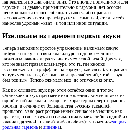
направлены по диагонали вниз. Это вполне применимо и для
гармони. Я думаю, применительно к гармони, нет особой
необходимости строго соблюдать какое-либо правило
расположения кисти правой руки: вы сами найдёте для себя
наиболее удобный «хват» в той или иной ситуации.
Извлекаем из гармони первые звуки
Теперь выполним простое упражнение: нажимаем какую-
нибудь кнопку в правой клавиатуре и одновременно с
нажатием начинаем; растягивать мех левой рукой. Для тех,
кто не знает: правая клавиатура, это та, где кнопки
расположены на грифе(а не на корпусе, как слева). Стараемся
тянуть мех плавно, без рывков и прослаблений, чтобы звук
был ровным. Теперь сжимаем мех, не отпуская кнопку.
Как вы слышите, звук при этом остаётся один и тот же.
Одинаковый звук при смене направления движения меха на
одной и той же клавише-одна из характерных черт гармони-
хромки, в отличие от большинства русских гармоней
прошлого, мало распространённых сейчас и имеющих, как
правило, разные звуки на сжим-расжим меха либо в одной из
клавиатур(левой, правой), либо в обоих(исключение-
елецкая
рояльная гармонь
и
ливенка
).