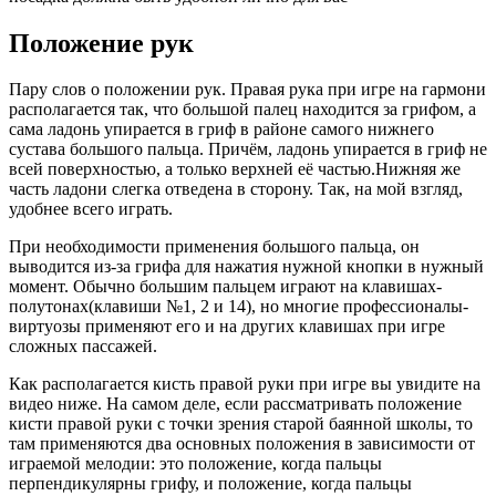
Положение рук
Пару слов о положении рук. Правая рука при игре на гармони
располагается так, что большой палец находится за грифом, а
сама ладонь упирается в гриф в районе самого нижнего
сустава большого пальца. Причём, ладонь упирается в гриф не
всей поверхностью, а только верхней её частью.Нижняя же
часть ладони слегка отведена в сторону. Так, на мой взгляд,
удобнее всего играть.
При необходимости применения большого пальца, он
выводится из-за грифа для нажатия нужной кнопки в нужный
момент. Обычно большим пальцем играют на клавишах-
полутонах(клавиши №1, 2 и 14), но многие профессионалы-
виртуозы применяют его и на других клавишах при игре
сложных пассажей.
Как располагается кисть правой руки при игре вы увидите на
видео ниже. На самом деле, если рассматривать положение
кисти правой руки с точки зрения старой баянной школы, то
там применяются два основных положения в зависимости от
играемой мелодии: это положение, когда пальцы
перпендикулярны грифу, и положение, когда пальцы