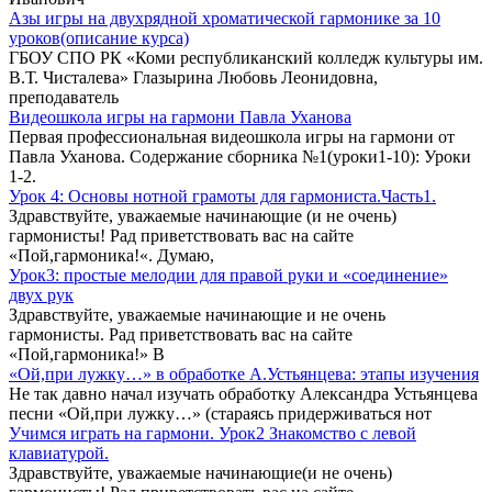
Азы игры на двухрядной хроматической гармонике за 10
уроков(описание курса)
ГБОУ СПО РК «Коми республиканский колледж культуры им.
В.Т. Чисталева» Глазырина Любовь Леонидовна,
преподаватель
Видеошкола игры на гармони Павла Уханова
Первая профессиональная видеошкола игры на гармони от
Павла Уханова. Содержание сборника №1(уроки1-10): Уроки
1-2.
Урок 4: Основы нотной грамоты для гармониста.Часть1.
Здравствуйте, уважаемые начинающие (и не очень)
гармонисты! Рад приветствовать вас на сайте
«Пой,гармоника!«. Думаю,
Урок3: простые мелодии для правой руки и «соединение»
двух рук
Здравствуйте, уважаемые начинающие и не очень
гармонисты. Рад приветствовать вас на сайте
«Пой,гармоника!» В
«Ой,при лужку…» в обработке А.Устьянцева: этапы изучения
Не так давно начал изучать обработку Александра Устьянцева
песни «Ой,при лужку…» (стараясь придерживаться нот
Учимся играть на гармони. Урок2 Знакомство с левой
клавиатурой.
Здравствуйте, уважаемые начинающие(и не очень)