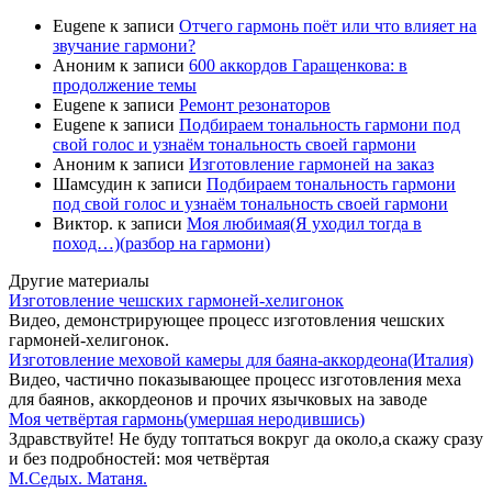
Eugene
к записи
Отчего гармонь поёт или что влияет на
звучание гармони?
Аноним
к записи
600 аккордов Гаращенкова: в
продолжение темы
Eugene
к записи
Ремонт резонаторов
Eugene
к записи
Подбираем тональность гармони под
свой голос и узнаём тональность своей гармони
Аноним
к записи
Изготовление гармоней на заказ
Шамсудин
к записи
Подбираем тональность гармони
под свой голос и узнаём тональность своей гармони
Виктор.
к записи
Моя любимая(Я уходил тогда в
поход…)(разбор на гармони)
Другие материалы
Изготовление чешских гармоней-хелигонок
Видео, демонстрирующее процесс изготовления чешских
гармоней-хелигонок.
Изготовление меховой камеры для баяна-аккордеона(Италия)
Видео, частично показывающее процесс изготовления меха
для баянов, аккордеонов и прочих язычковых на заводе
Моя четвёртая гармонь(умершая неродившись)
Здравствуйте! Не буду топтаться вокруг да около,а скажу сразу
и без подробностей: моя четвёртая
М.Седых. Матаня.