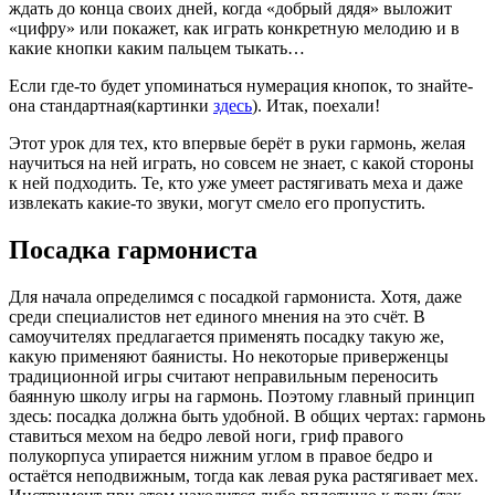
ждать до конца своих дней, когда «добрый дядя» выложит
«цифру» или покажет, как играть конкретную мелодию и в
какие кнопки каким пальцем тыкать…
Если где-то будет упоминаться нумерация кнопок, то знайте-
она стандартная(картинки
здесь
). Итак, поехали!
Этот урок для тех, кто впервые берёт в руки гармонь, желая
научиться на ней играть, но совсем не знает, с какой стороны
к ней подходить. Те, кто уже умеет растягивать меха и даже
извлекать какие-то звуки, могут смело его пропустить.
Посадка гармониста
Для начала определимся с посадкой гармониста. Хотя, даже
среди специалистов нет единого мнения на это счёт. В
самоучителях предлагается применять посадку такую же,
какую применяют баянисты. Но некоторые приверженцы
традиционной игры считают неправильным переносить
баянную школу игры на гармонь. Поэтому главный принцип
здесь: посадка должна быть удобной. В общих чертах: гармонь
ставиться мехом на бедро левой ноги, гриф правого
полукорпуса упирается нижним углом в правое бедро и
остаётся неподвижным, тогда как левая рука растягивает мех.