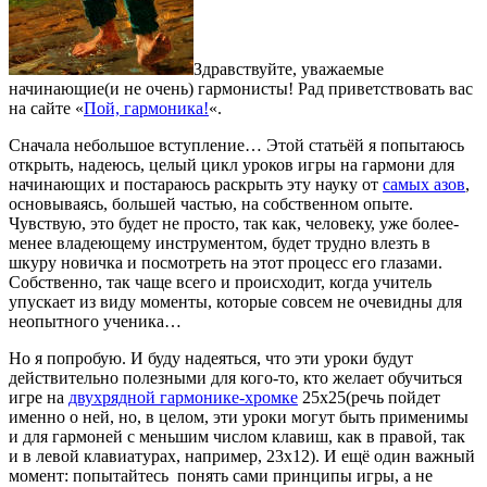
Здравствуйте, уважаемые
начинающие(и не очень) гармонисты! Рад приветствовать вас
на сайте «
Пой, гармоника!
«.
Сначала небольшое вступление… Этой статьёй я попытаюсь
открыть, надеюсь, целый цикл уроков игры на гармони для
начинающих и постараюсь раскрыть эту науку от
самых азов
,
основываясь, большей частью, на собственном опыте.
Чувствую, это будет не просто, так как, человеку, уже более-
менее владеющему инструментом, будет трудно влезть в
шкуру новичка и посмотреть на этот процесс его глазами.
Собственно, так чаще всего и происходит, когда учитель
упускает из виду моменты, которые совсем не очевидны для
неопытного ученика…
Но я попробую. И буду надеяться, что эти уроки будут
действительно полезными для кого-то, кто желает обучиться
игре на
двухрядной гармонике-хромке
25х25(речь пойдет
именно о ней, но, в целом, эти уроки могут быть применимы
и для гармоней с меньшим числом клавиш, как в правой, так
и в левой клавиатурах, например, 23х12). И ещё один важный
момент: попытайтесь понять сами принципы игры, а не