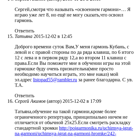
Сергей,смотря что называть «освоением гармони»… Я
играю уже лет 8, но ещё не могу сказать,что освоил
гармонь.
Ответить
Татьяна
2015-12-02 в 12:45
Доброго времени суток Вам,У меня гармонь Кубань, с
левой и с правой стороны по да ряда клавиш, по 6 итого
12 с лева и в первом ряду 12,а во втором 11 клавиш с
права.Если Вы поможете мне в обучении игры на этой
гармошке буду очень признательна(мне просто
необходимо научиться играть, это мне наказ) мой
эл.адрес
listopad55@rambler.ru
за ранее благодарна. С ув.
Т.А.
Ответить
Сергей Акимов
(автор)
2015-12-02 в 17:09
Татьяна,обучение на такой гармони,кроме более
ограниченного репертуара, принципиально ничем не
отличается от обычной 25х25.Если смотреть раскладку
стандартной хромки
http://poigarmonika.ru/uchimsya-igrat-
na-garmoni/uchimsya-igrat-na-garmoni-hromke/242-