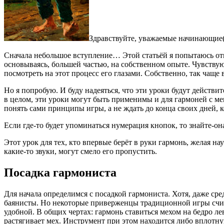
Здравствуйте, уважаемые начинающие(и
Сначала небольшое вступление… Этой статьёй я попытаюсь отк
основываясь, большей частью, на собственном опыте. Чувствую,
посмотреть на этот процесс его глазами. Собственно, так чаще
Но я попробую. И буду надеяться, что эти уроки будут действи
в целом, эти уроки могут быть применимы и для гармоней с ме
понять сами принципы игры, а не ждать до конца своих дней,
Если где-то будет упоминаться нумерация кнопок, то знайте-о
Этот урок для тех, кто впервые берёт в руки гармонь, желая нау
какие-то звуки, могут смело его пропустить.
Посадка гармониста
Для начала определимся с посадкой гармониста. Хотя, даже ср
баянисты. Но некоторые приверженцы традиционной игры счит
удобной. В общих чертах: гармонь ставиться мехом на бедро ле
растягивает мех. Инструмент при этом находится либо вплотну