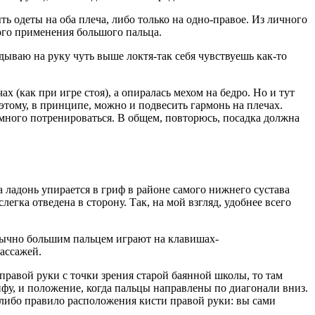
ь одеты на оба плеча, либо только на одно-правое. Из личного
того применения большого пальца.
идываю на руку чуть выше локтя-так себя чувствуешь как-то
х (как при игре стоя), а опиралась мехом на бедро. Но и тут
оэтому, в принципе, можно и подвесить гармонь на плечах.
немного потренироваться. В общем, повторюсь, посадка должна
а ладонь упирается в гриф в районе самого нижнего сустава
егка отведена в сторону. Так, на мой взгляд, удобнее всего
бычно большим пальцем играют на клавишах-
ассажей.
правой руки с точки зрения старой баянной школы, то там
фу, и положение, когда пальцы направлены по диагонали вниз.
-либо правило расположения кисти правой руки: вы сами