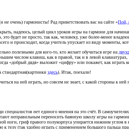
 не очень) гармонисты! Рад приветствовать вас на сайте «
Пой, 
рыть, надеюсь, целый цикл уроков игры на гармони для начина
 это будет не просто, так как, человеку, уже более-менее владе
 всего и происходит, когда учитель упускает из виду моменты, 
тельно полезными для кого-то, кто желает обучиться игре на
двух
ньшим числом клавиш, как в правой, так и в левой клавиатурах
 когда «добрый дядя» выложит «цифру» или покажет, как играть
на стандартная(картинки
здесь
). Итак, поехали!
читься на ней играть, но совсем не знает, с какой стороны к ней 
еди специалистов нет единого мнения на это счёт. В самоучител
ают неправильным переносить баянную школу игры на гармонь.
вой ноги, гриф правого полукорпуса упирается нижним углом в п
ю к телу (так удобно играть с применением большого пальца пра