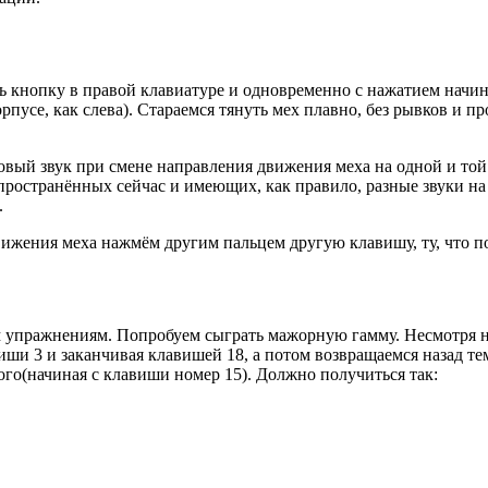
нопку в правой клавиатуре и одновременно с нажатием начинаем;
орпусе, как слева). Стараемся тянуть мех плавно, без рывков и 
ковый звук при смене направления движения меха на одной и то
ространённых сейчас и имеющих, как правило, разные звуки на 
.
вижения меха нажмём другим пальцем другую клавишу, ту, что по
ым упражнениям. Попробуем сыграть мажорную гамму. Несмотря н
виши 3 и заканчивая клавишей 18, а потом возвращаемся назад 
ого(начиная с клавиши номер 15). Должно получиться так: