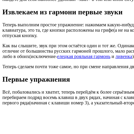
Извлекаем из гармони первые звуки
Теперь выполним простое упражнение: нажимаем какую-нибудь к
клавиатура, это та, где кнопки расположены на грифе(а не на к
отпуская кнопку.
Как вы слышите, звук при этом остаётся один и тот же. Одина
отличие от большинства русских гармоней прошлого, мало расп
либо в обоих(исключение-
елецкая рояльная гармонь
и
ливенка
)
Теперь сделаем почти тоже самое, но при смене направления д
Первые упражнения
Всё, побаловались и хватит, теперь перейдём к более серьёзн
перебираем подряд восемь клавиш в двух рядах, начиная с кла
первого ряда(начиная с клавиши номер 3), а указательный-втор