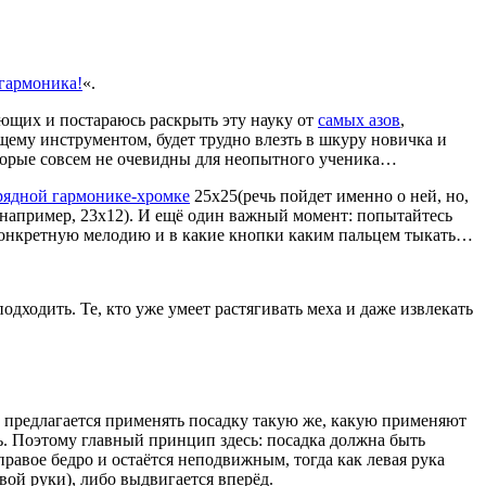
гармоника!
«.
ющих и постараюсь раскрыть эту науку от
самых азов
,
ющему инструментом, будет трудно влезть в шкуру новичка и
которые совсем не очевидны для неопытного ученика…
рядной гармонике-хромке
25х25(речь пойдет именно о ней, но,
, например, 23х12). И ещё один важный момент: попытайтесь
 конкретную мелодию и в какие кнопки каким пальцем тыкать…
подходить. Те, кто уже умеет растягивать меха и даже извлекать
ях предлагается применять посадку такую же, какую применяют
 Поэтому главный принцип здесь: посадка должна быть
равое бедро и остаётся неподвижным, тогда как левая рука
вой руки), либо выдвигается вперёд.