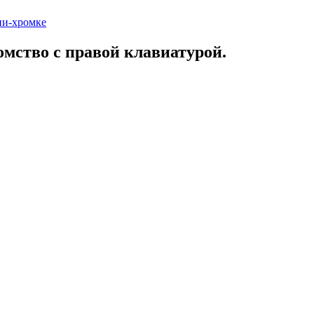
ни-хромке
омство с правой клавиатурой.