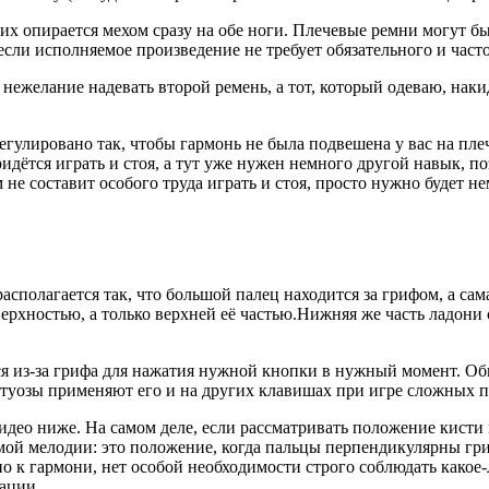
 опирается мехом сразу на обе ноги. Плечевые ремни могут быт
 если исполняемое произведение не требует обязательного и час
ой нежелание надевать второй ремень, а тот, который одеваю, нак
гулировано так, чтобы гармонь не была подвешена у вас на плеча
ридётся играть и стоя, а тут уже нужен немного другой навык, п
 не составит особого труда играть и стоя, просто нужно будет 
асполагается так, что большой палец находится за грифом, а сам
рхностью, а только верхней её частью.Нижняя же часть ладони сл
я из-за грифа для нажатия нужной кнопки в нужный момент. О
туозы применяют его и на других клавишах при игре сложных п
идео ниже. На самом деле, если рассматривать положение кисти 
ой мелодии: это положение, когда пальцы перпендикулярны гри
 к гармони, нет особой необходимости строго соблюдать какое
уации.