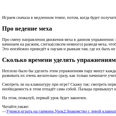
Играем сначала в медленном темпе, потом, когда будет получат
Про ведение меха
Про смену направления движения меха в данном упражнении: не
начинаем на расжим, слегка(совсем немного) разведя меха, что
Это неизбежно приведёт к паузам и рывкам там, где их быть не
Сколько времени уделять упражнениям 
Неплохо было бы уделить этим упражнениям пару минут каждый
развивать их очень желательно сразу, как только начинаете учит
Смотреть ли на клавиатуру при игре? Скажу так: смотреть пер
необходимость в этом отпадёт сама собой. Пальцы привыкнут и
На этом, пожалуй, первый урок будет закончен.
Читайте,также:
—
Учимся играть на гармони.Урок2:Знакомство с левой клавиа