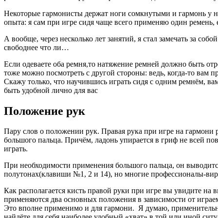
Некоторые гармонисты держат ноги сомкнутыми и гармонь у них
опыта: я сам при игре сидя чаще всего применяю один ремень,
А вообще, через несколько лет занятий, я стал замечать за соб
свободнее что ли…
Если одеваете оба ремня,то натяжение ремней должно быть отре
тоже можно посмотреть с другой стороны: ведь, когда-то вам п
Скажу только, что научившись играть сидя с одним ремнём, вам
быть удобной лично для вас
Положение рук
Пару слов о положении рук. Правая рука при игре на гармони р
большого пальца. Причём, ладонь упирается в гриф не всей пове
играть.
При необходимости применения большого пальца, он выводитс
полутонах(клавиши №1, 2 и 14), но многие профессионалы-вир
Как располагается кисть правой руки при игре вы увидите на в
применяются два основных положения в зависимости от играем
Это вполне применимо и для гармони. Я думаю, применительно
найдёте для себя наиболее удобный «хват» в той или иной сит