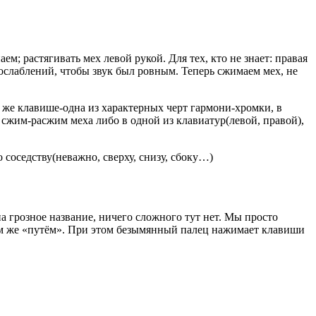
 растягивать мех левой рукой. Для тех, кто не знает: правая
прослаблений, чтобы звук был ровным. Теперь сжимаем мех, не
й же клавише-одна из характерных черт гармони-хромки, в
сжим-расжим меха либо в одной из клавиатур(левой, правой),
 соседству(неважно, сверху, снизу, сбоку…)
а грозное название, ничего сложного тут нет. Мы просто
тем же «путём». При этом безымянный палец нажимает клавиши