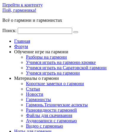
Перейти к контенту
Пой, гармоника!
Всё о гармони и гармонистах
Поиск:
Главная
Форум
Обучение игре на гармони
Разборы на гармони
Учимся играть на гармони-хромке
Учимся играть на Саратовской гармони
Учимся играть на гармони
Материалы о гармони
Короткие заметки о гармони
Cтатьи
Новости
Гармонисты
Гармонь.Технические аспекты
Разновидности гармоней
Файлы для скачивания
Аудиозаписи с гармонью
Видео с гармонью
Ноты для гармони