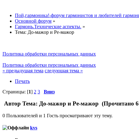
Пой,гармоника!-форум гармонистов и любителей гармон
Основной форум
»
Гармонь.Технические аспекты.
»
Тема:
До-мажор и Ре-мажор
Политика обработки персональных данных
Политика обработки персональных данных
« предыдущая тема
следующая тема »
Печать
Страницы: [
1
]
2
3
Вниз
Автор
Тема: До-мажор и Ре-мажор (Прочитано 6
0 Пользователей и 1 Гость просматривают эту тему.
kvs