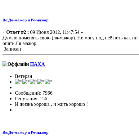
Re:До-мажор и Ре-мажор
«
Ответ #2 :
09 Июня 2012, 11:47:54 »
Думаю поменять свою (ля-мажор). Не могу под неё петь как н
опять Ля-мажор.
Записан
ПАХА
Ветеран
Сообщений: 7966
Репутация: 156
И жизнь хороша , и жить хорошо !
Re:До-мажор и Ре-мажор