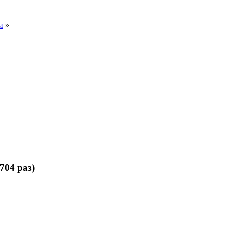
и
»
704 раз)