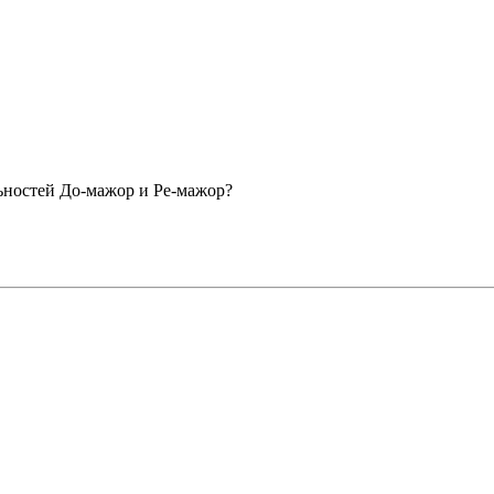
ьностей До-мажор и Ре-мажор?