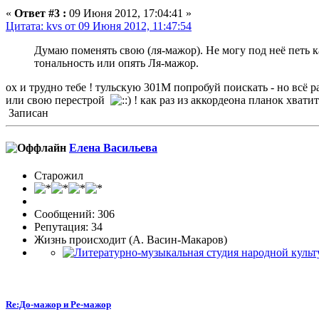
«
Ответ #3 :
09 Июня 2012, 17:04:41 »
Цитата: kvs от 09 Июня 2012, 11:47:54
Думаю поменять свою (ля-мажор). Не могу под неё петь 
тональность или опять Ля-мажор.
ох и трудно тебе ! тульскую 301М попробуй поискать - но всё р
или свою перестрой
! как раз из аккордеона планок хват
Записан
Елена Васильева
Старожил
Сообщений: 306
Репутация: 34
Жизнь происходит (А. Васин-Макаров)
Re:До-мажор и Ре-мажор