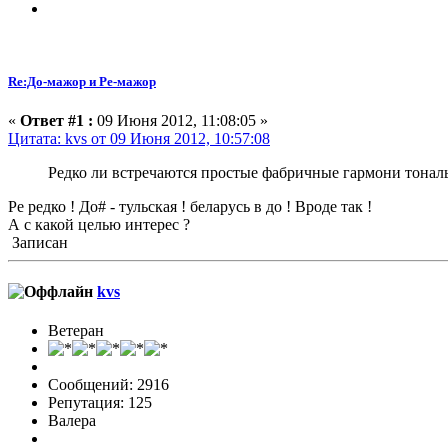
Re:До-мажор и Ре-мажор
«
Ответ #1 :
09 Июня 2012, 11:08:05 »
Цитата: kvs от 09 Июня 2012, 10:57:08
Редко ли встречаются простые фабричные гармони тонал
Ре редко ! До# - тульская ! беларусь в до ! Вроде так !
А с какой целью интерес ?
Записан
kvs
Ветеран
Сообщений: 2916
Репутация: 125
Валера