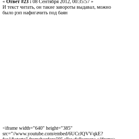
«
Ответ #23 :
08 Сентября 2012, 00:35:57 »
И текст читать, он такие завороты выдавал, можно
было рэп нафигачить под баян
<iframe width="640" height="385"
src="//www.youtube.com/embed/6UCrJQVVqkE?