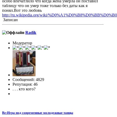
особо впечатлило что когда жена умерла он поставил
таблицу что он умер тоже только без даты как я
понял.Вот это любовь
http://ru.wikipedia.org/wiki/%D0%A1%D0%B8%D0
Записан
Radik
Модератор
Сообщений: 4829
Репутация: 46
. . . кто кого?
Re:Игра под современные молодежные танцы