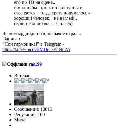
его по ТВ на сцене..
и видно было, как он волнуется и
стесняется.. тогда сразу подумалось -
хороший человек.. не наглый..
(если не ошибаюсь - Силаев)
Черномырдин,кстати, на баяне играл...
Записан
"Пой гармоника!" в Telegram -
https://t.me/+mcoGIMDe_sZhNmVi
ras199
Ветеран
Сообщений: 10815
Репутация: 100
Миха