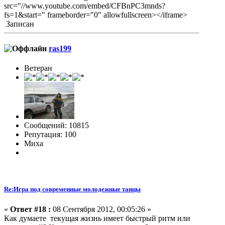
src="//www.youtube.com/embed/CFBnPC3mnds?
fs=1&start=" frameborder="0" allowfullscreen></iframe>
Записан
ras199
Ветеран
Сообщений: 10815
Репутация: 100
Миха
Re:Игра под современные молодежные танцы
«
Ответ #18 :
08 Сентября 2012, 00:05:26 »
Как думаете текущая жизнь имеет быстрый ритм или