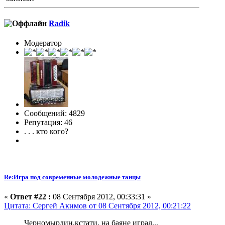
Radik
Модератор
Сообщений: 4829
Репутация: 46
. . . кто кого?
Re:Игра под современные молодежные танцы
«
Ответ #22 :
08 Сентября 2012, 00:33:31 »
Цитата: Сергей Акимов от 08 Сентября 2012, 00:21:22
Черномырдин,кстати, на баяне играл...