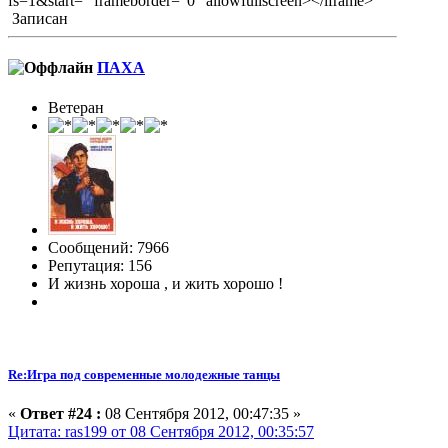
fs=1&start=" frameborder="0" allowfullscreen></iframe>
Записан
ПАХА
Ветеран
Сообщений: 7966
Репутация: 156
И жизнь хороша , и жить хорошо !
Re:Игра под современные молодежные танцы
«
Ответ #24 :
08 Сентября 2012, 00:47:35 »
Цитата: ras199 от 08 Сентября 2012, 00:35:57