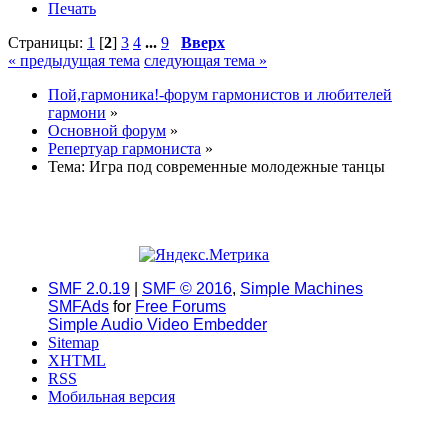
Печать
Страницы:
1
[
2
]
3
4
...
9
Вверх
« предыдущая тема
следующая тема »
Пой,гармоника!-форум гармонистов и любителей
гармони
»
Основной форум
»
Репертуар гармониста
»
Тема:
Игра под современные молодежные танцы
SMF 2.0.19
|
SMF © 2016
,
Simple Machines
SMFAds
for
Free Forums
Simple Audio Video Embedder
Sitemap
XHTML
RSS
Мобильная версия