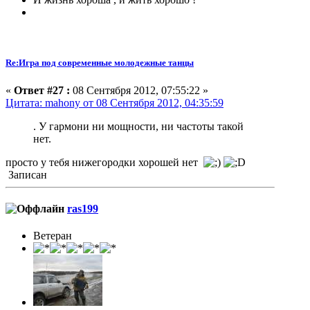
Re:Игра под современные молодежные танцы
«
Ответ #27 :
08 Сентября 2012, 07:55:22 »
Цитата: mahony от 08 Сентября 2012, 04:35:59
. У гармони ни мощности, ни частоты такой
нет.
просто у тебя нижегородки хорошей нет
Записан
ras199
Ветеран