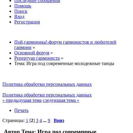
Последние сообщения
Помощь
Поиск
Вход
Регистрация
Пой,гармоника!-форум гармонистов и любителей
гармони
»
Основной форум
»
Репертуар гармониста
»
Тема:
Игра под современные молодежные танцы
Политика обработки персональных данных
Политика обработки персональных данных
« предыдущая тема
следующая тема »
Печать
Страницы:
1
[
2
]
3
4
...
9
Вниз
Автор
Тема: Игра под современные