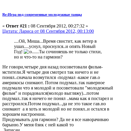
Re:Игра под современные молодежные танцы
«
Ответ #21 :
08 Сентября 2012, 00:27:32 »
Цитата: Лариса от 08 Сентября 2012, 00:13:00
....Ой, Миша...Время свистит, как ветер в
ушах....уснул, проснулся..и опять Новый
Год!
......Ты сочиняешь не только стихи,
но и что-то на гармони?
Не говори,четыре дня назад посоветовали фильм-
мстители.Я четыре дня смотрел так ничего и не
понял..сначала возмутился -подумал -какое гав.о
америкосы снимают. Потом подумал..так наверное
подумали что я молодой и посоветовали "молодежный
фильм" и порадовался(молодо выгляжу)...потом
подумал..так я ничего не понял ..мама как я постарел и
расстроился.Потом подумал...да не это такое гав.но
снимают а я хоть и молодой но не понял..и остался в
хорошем настроении.
Придумывать для гармони? Да не я все наворачиваю
барыню.У меня бзик с ней какой то
Записан