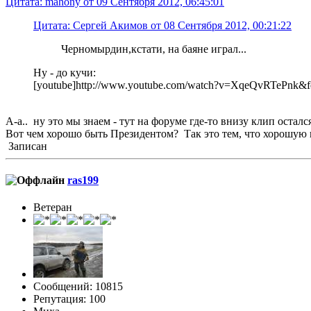
Цитата: mahony от 09 Сентября 2012, 06:45:01
Цитата: Сергей Акимов от 08 Сентября 2012, 00:21:22
Черномырдин,кстати, на баяне играл...
Ну - до кучи:
[youtube]http://www.youtube.com/watch?v=XqeQvRTePnk&fea
А-а.. ну это мы знаем - тут на форуме где-то внизу клип остался
Вот чем хорошо быть Президентом? Так это тем, что хорошую 
Записан
ras199
Ветеран
Сообщений: 10815
Репутация: 100