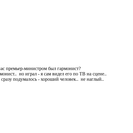
у нас премьер-министром был гармонист?
онист.. но играл - я сам видел его по ТВ на сцене..
а сразу подумалось - хороший человек.. не наглый..