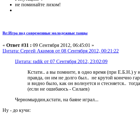
не поминайте лихом!
Re:Игра под современные молодежные танцы
«
Ответ #31 :
09 Сентября 2012, 06:45:01 »
Цитата: Сергей Акимов от 08 Сентября 2012, 00:21:22
Цитата: radik от 07 Сентября 2012, 23:02:09
Кстати.. а вы помните, в одно время (при Е.Б.Н.) 
правда, он им не долго был.. не крутой конечно гарм
и видно было, как он волнуется и стесняется.. тогд
(если не ошибаюсь - Силаев)
Черномырдин,кстати, на баяне играл...
Ну - до кучи: