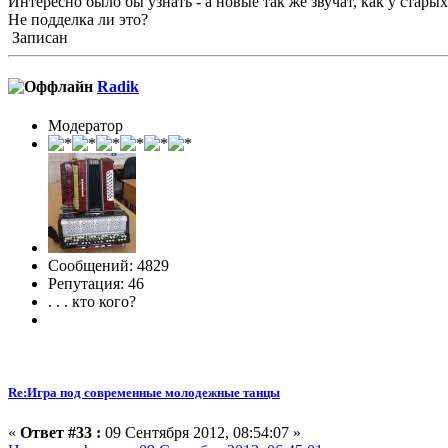
Интересно было бы узнать - а новые так же звучат, как у стары
Не подделка ли это?
Записан
Radik
Модератор
Сообщений: 4829
Репутация: 46
. . . кто кого?
Re:Игра под современные молодежные танцы
«
Ответ #33 :
09 Сентября 2012, 08:54:07 »