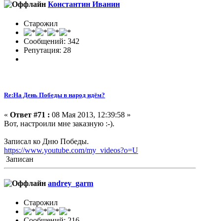
Константин Иванин
Старожил
Сообщений: 342
Репутация: 28
Re:На День Победы в народ идём?
«
Ответ #71 :
08 Мая 2013, 12:39:58 »
Вот, настроили мне заказную :-).
Записал ко Дню Победы.
https://www.youtube.com/my_videos?o=U
Записан
andrey_garm
Старожил
Сообщений: 216