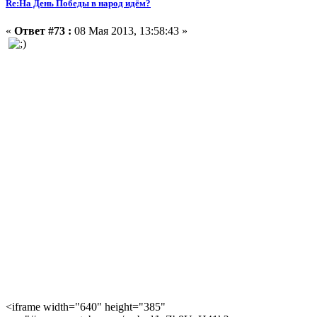
Re:На День Победы в народ идём?
«
Ответ #73 :
08 Мая 2013, 13:58:43 »
<iframe width="640" height="385"