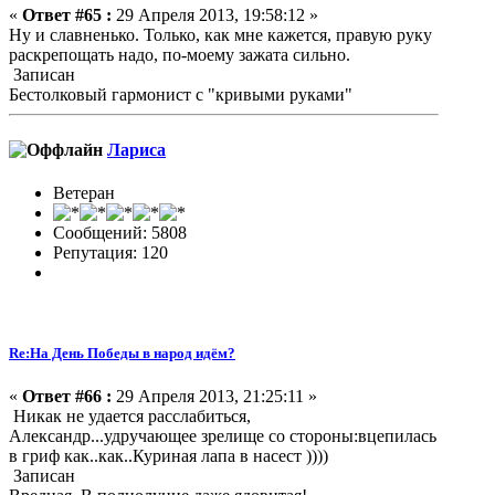
«
Ответ #65 :
29 Апреля 2013, 19:58:12 »
Ну и славненько. Только, как мне кажется, правую руку
раскрепощать надо, по-моему зажата сильно.
Записан
Бестолковый гармонист с "кривыми руками"
Лариса
Ветеран
Сообщений: 5808
Репутация: 120
Re:На День Победы в народ идём?
«
Ответ #66 :
29 Апреля 2013, 21:25:11 »
Никак не удается расслабиться,
Александр...удручающее зрелище со стороны:вцепилась
в гриф как..как..Куриная лапа в насест ))))
Записан