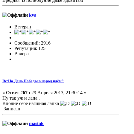
Вредная. В полнолуние даже ядовитая!
kvs
Ветеран
Сообщений: 2916
Репутация: 125
Валера
Re:На День Победы в народ идём?
«
Ответ #67 :
29 Апреля 2013, 21:30:14 »
Ну так уж и лапа..
Вполне себе изящная лапка
Записан
mastak