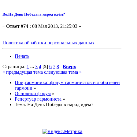
Re:На День Победы в народ идём?
«
Ответ #74 :
08 Мая 2013, 21:25:03 »
Политика обработки персональных данных
Печать
Страницы:
1
...
3
4
[
5
]
6
7
8
Вверх
« предыдущая тема
следующая тема »
Пой,гармоника!-форум гармонистов и любителей
гармони
»
Основной форум
»
Репертуар гармониста
»
Тема:
На День Победы в народ идём?