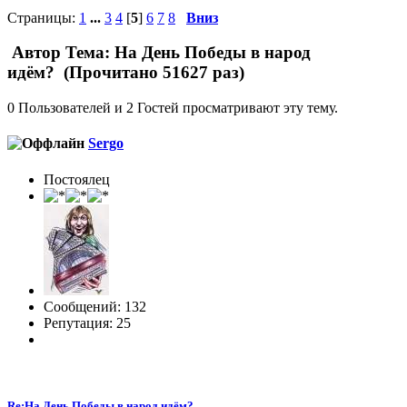
Страницы:
1
...
3
4
[
5
]
6
7
8
Вниз
Автор
Тема: На День Победы в народ
идём? (Прочитано 51627 раз)
0 Пользователей и 2 Гостей просматривают эту тему.
Sergo
Постоялец
Сообщений: 132
Репутация: 25
Re:На День Победы в народ идём?