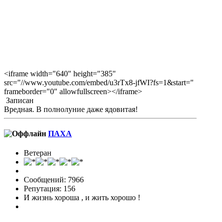
<iframe width="640" height="385"
src="//www.youtube.com/embed/u3rTx8-jfWI?fs=1&start="
frameborder="0" allowfullscreen></iframe>
Записан
Вредная. В полнолуние даже ядовитая!
ПАХА
Ветеран
Сообщений: 7966
Репутация: 156
И жизнь хороша , и жить хорошо !