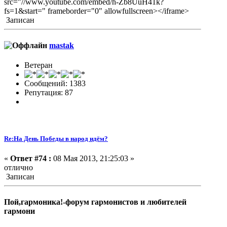
src="//www.youtube.com/embed/h-Zb8UuH41k?
fs=1&start=" frameborder="0" allowfullscreen></iframe>
Записан
mastak
Ветеран
Сообщений: 1383
Репутация: 87
Re:На День Победы в народ идём?
«
Ответ #74 :
08 Мая 2013, 21:25:03 »
отлично
Записан
Пой,гармоника!-форум гармонистов и любителей
гармони