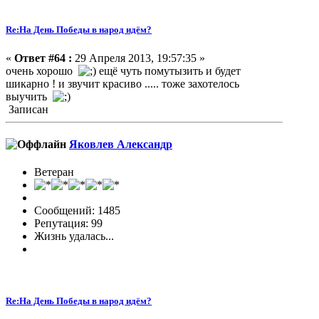
Re:На День Победы в народ идём?
«
Ответ #64 :
29 Апреля 2013, 19:57:35 »
очень хорошо
ещё чуть помутызить и будет
шикарно ! и звучит красиво ..... тоже захотелось
выучить
Записан
Яковлев Александр
Ветеран
Сообщений: 1485
Репутация: 99
Жизнь удалась...
Re:На День Победы в народ идём?