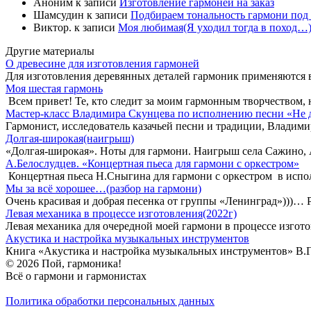
Аноним
к записи
Изготовление гармоней на заказ
Шамсудин
к записи
Подбираем тональность гармони под 
Виктор.
к записи
Моя любимая(Я уходил тогда в поход…)
Другие материалы
О древесине для изготовления гармоней
Для изготовления деревянных деталей гармоник применяются 
Моя шестая гармонь
Всем привет! Те, кто следит за моим гармонным творчеством, 
Мастер-класс Владимира Скунцева по исполнению песни «Не 
Гармонист, исследователь казачьей песни и традиции, Владим
Долгая-широкая(наигрыш)
«Долгая-широкая». Ноты для гармони. Наигрыш села Сажино, А
А.Белослудцев. «Концертная пьеса для гармони с оркестром»
Концертная пьеса Н.Сныгина для гармони с оркестром в испо
Мы за всё хорошее…(разбор на гармони)
Очень красивая и добрая песенка от группы «Ленинград»)))… 
Левая механика в процессе изготовления(2022г)
Левая механика для очередной моей гармони в процессе изго
Акустика и настройка музыкальных инструментов
Книга «Акустика и настройка музыкальных инструментов» В.Г.
© 2026 Пой, гармоника!
Всё о гармони и гармонистах
Политика обработки персональных данных