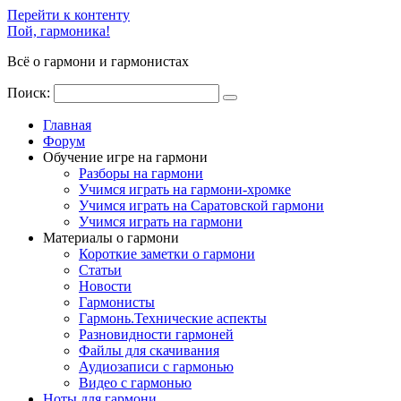
Перейти к контенту
Пой, гармоника!
Всё о гармони и гармонистах
Поиск:
Главная
Форум
Обучение игре на гармони
Разборы на гармони
Учимся играть на гармони-хромке
Учимся играть на Саратовской гармони
Учимся играть на гармони
Материалы о гармони
Короткие заметки о гармони
Cтатьи
Новости
Гармонисты
Гармонь.Технические аспекты
Разновидности гармоней
Файлы для скачивания
Аудиозаписи с гармонью
Видео с гармонью
Ноты для гармони