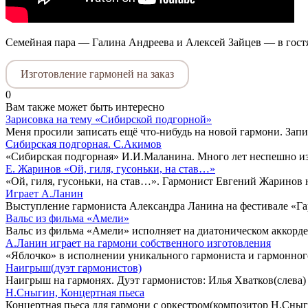
Семейная пара — Галина Андреева и Алексей Зайцев — в гост
Изготовление гармоней на заказ
0
Вам также может быть интересно
Зарисовка на тему «Сибирской подгорной»
Меня просили записать ещё что-нибудь на новой гармони. Запи
Сибирская подгорная. С.Акимов
«Сибирская подгорная» И.И.Маланина. Много лет неспешно изу
Е. Жаринов «Ой, гиля, гусоньки, на став…»
«Ой, гиля, гусоньки, на став…». Гармонист Евгений Жаринов 
Играет А.Ланин
Выступление гармониста Александра Ланина на фестивале «Га
Вальс из фильма «Амели»
Вальс из фильма «Амели» исполняет на диатоническом аккордео
А.Ланин играет на гармони собственного изготовления
«Яблочко» в исполнении уникального гармониста и гармонного
Наигрыш(дуэт гармонистов)
Наигрыш на гармонях. Дуэт гармонистов: Илья Хватков(слева)
Н.Сныгин, Концертная пьеса
Концертная пьеса для гармони с оркестром(композитор Н.Сныг