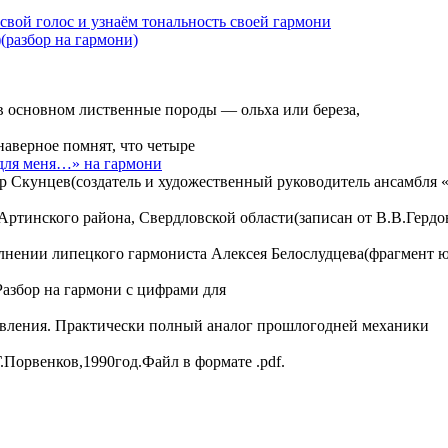
свой голос и узнаём тональность своей гармони
(разбор на гармони)
в основном лиственные породы — ольха или береза,
наверное помнят, что четыре
для меня…» на гармони
ир Скунцев(создатель и художественный руководитель ансамбля 
ртинского района, Свердловской области(записан от В.В.Гердо
лнении липецкого гармониста Алексея Белослудцева(фрагмент 
Разбор на гармони с цифрами для
товления. Практически полный аналог прошлогодней механики
Порвенков,1990год.Файл в формате .pdf.