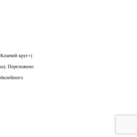
«Казачий круг»)
ва). Переложено
юбилейного