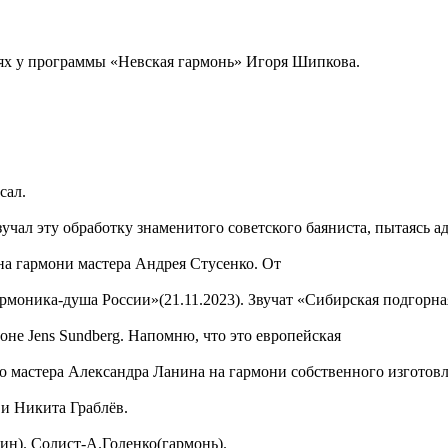
ях у программы «Невская гармонь» Игоря Шипкова.
сал.
чал эту обработку знаменитого советского баяниста, пытаясь а
на гармони мастера Андрея Стусенко. От
рмоника-душа России»(21.11.2023). Звучат «Сибирская подгорн
не Jens Sundberg. Напомню, что это европейская
 мастера Александра Ланина на гармони собственного изготовл
 и Никита Граблёв.
ин). Солист-А.Голенко(гармонь).