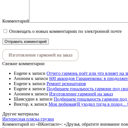
Комментарий
Оповещать о новых комментариях по электронной почте
Изготовление гармоней на заказ
Свежие комментарии
Eugene
к записи
Отчего гармонь поёт или что влияет на 
Аноним
к записи
600 аккордов Гаращенкова: в продолже
Eugene
к записи
Ремонт резонаторов
Eugene
к записи
Подбираем тональность гармони под свой
Аноним
к записи
Изготовление гармоней на заказ
Шамсудин
к записи
Подбираем тональность гармони под 
Виктор.
к записи
Моя любимая(Я уходил тогда в поход…)
Другие материалы
Интересная пляска грузин
Комментарий из «ВКонтакте»: «Друзья, обратите внимание пом