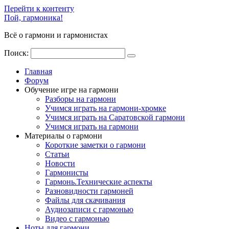
Перейти к контенту
Пой, гармоника!
Всё о гармони и гармонистах
Поиск:
Главная
Форум
Обучение игре на гармони
Разборы на гармони
Учимся играть на гармони-хромке
Учимся играть на Саратовской гармони
Учимся играть на гармони
Материалы о гармони
Короткие заметки о гармони
Cтатьи
Новости
Гармонисты
Гармонь.Технические аспекты
Разновидности гармоней
Файлы для скачивания
Аудиозаписи с гармонью
Видео с гармонью
Ноты для гармони