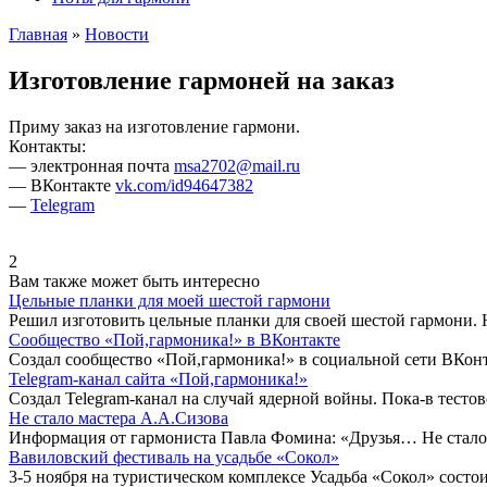
Главная
»
Новости
Изготовление гармоней на заказ
Приму заказ на изготовление гармони.
Контакты:
— электронная почта
msa2702@mail.ru
— ВКонтакте
vk.com/id94647382
—
Telegram
2
Вам также может быть интересно
Цельные планки для моей шестой гармони
Решил изготовить цельные планки для своей шестой гармони. Н
Сообщество «Пой,гармоника!» в ВКонтакте
Создал сообщество «Пой,гармоника!» в социальной сети ВКонтак
Telegram-канал сайта «Пой,гармоника!»
Создал Telegram-канал на случай ядерной войны. Пока-в тесто
Не стало мастера А.А.Сизова
Информация от гармониста Павла Фомина: «Друзья… Не стало ч
Вавиловский фестиваль на усадьбе «Сокол»
3-5 ноября на туристическом комплексе Усадьба «Сокол» сост