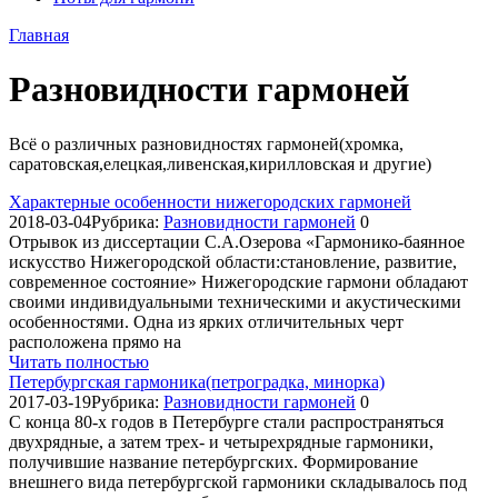
Главная
Разновидности гармоней
Всё о различных разновидностях гармоней(хромка,
саратовская,елецкая,ливенская,кирилловская и другие)
Характерные особенности нижегородских гармоней
2018-03-04
Рубрика:
Разновидности гармоней
0
Отрывок из диссертации С.А.Озерова «Гармонико-баянное
искусство Нижегородской области:становление, развитие,
современное состояние» Нижегородские гармони обладают
своими индивидуальными техническими и акустическими
особенностями. Одна из ярких отличительных черт
расположена прямо на
Читать полностью
Петербургская гармоника(петроградка, минорка)
2017-03-19
Рубрика:
Разновидности гармоней
0
С конца 80-х годов в Петербурге стали распространяться
двухрядные, а затем трех- и четырехрядные гармоники,
получившие название петербургских. Формирование
внешнего вида петербургской гармоники складывалось под