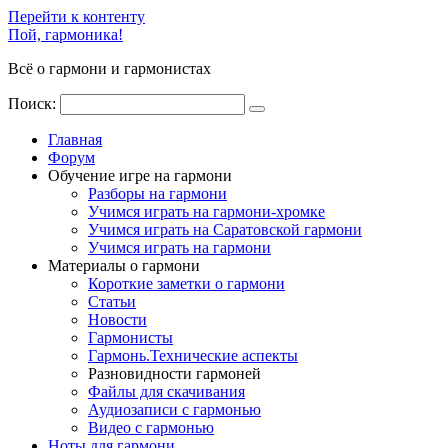
Перейти к контенту
Пой, гармоника!
Всё о гармони и гармонистах
Поиск:
Главная
Форум
Обучение игре на гармони
Разборы на гармони
Учимся играть на гармони-хромке
Учимся играть на Саратовской гармони
Учимся играть на гармони
Материалы о гармони
Короткие заметки о гармони
Cтатьи
Новости
Гармонисты
Гармонь.Технические аспекты
Разновидности гармоней
Файлы для скачивания
Аудиозаписи с гармонью
Видео с гармонью
Ноты для гармони