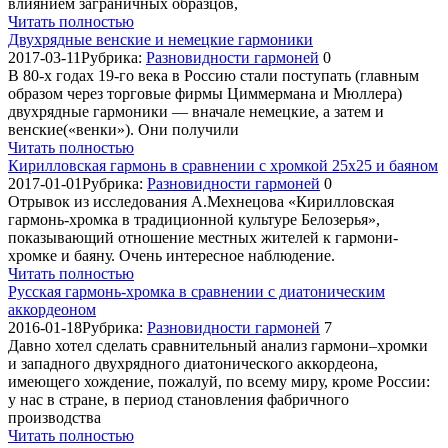
влиянием заграничных образцов,
Читать полностью
Двухрядные венские и немецкие гармоники
2017-03-11
Рубрика:
Разновидности гармоней
0
В 80-х годах 19-го века в Россию стали поступать (главным
образом через торговые фирмы Циммермана и Мюллера)
двухрядные гармоники — вначале немецкие, а затем и
венские(«венки»). Они получили
Читать полностью
Кирилловская гармонь в сравнении с хромкой 25х25 и баяном
2017-01-01
Рубрика:
Разновидности гармоней
0
Отрывок из исследования А.Мехнецова «Кирилловская
гармонь-хромка в традиционной культуре Белозерья»,
показывающий отношение местных жителей к гармони-
хромке и баяну. Очень интересное наблюдение.
Читать полностью
Русская гармонь-хромка в сравнении с диатоническим
аккордеоном
2016-01-18
Рубрика:
Разновидности гармоней
7
Давно хотел сделать сравнительный анализ гармони–хромки
и западного двухрядного диатонического аккордеона,
имеющего хождение, пожалуй, по всему миру, кроме России:
у нас в стране, в период становления фабричного
производства
Читать полностью