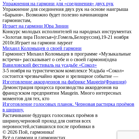
Упражнения на гармони для «соединения» двух рук
Упражнение для соединения двух рук на основе наигрыша
«Барыня». Возможно будет полезно начинающим
гармонистам,
Играет на гармони Юра Зинин
Конкурс молодых исполнителей на народных инструментах
«Золотая лира Полесья»(г.Гомель,Белоруссия),19-21 ноября
2010г.Играет на гармони лауреат
Михаил Коломыцев о своей гармони
Гармонист Михаил Коломыцев в программе «Музыкальные
встречи» рассказывает о себе и о своей гармони(одна
Вавиловский фестиваль на усадьбе «Сокол»
3-5 ноября на туристическом комплексе Усадьба «Сокол»
состоится чрезвычайно яркое и зрелищное событие —
Изготовление аккордеонов на фабрике Maugein(Франция)
Демонстрация процесса производства аккордеонов на
французском предприятии Maugein. Много интересных
моментов для тех, кто
Изготовление голосовых планок. Черновая растирка проёмов
в ширину.
Растачивание будущих голосовых проёмов в
ширину,черновой проход для снятия всех
неровностей,оставшихся после пробивки в
© 2026 Пой, гармоника!
Всё о гармони и гармонистах