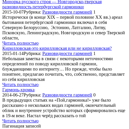
Минорка русского строя — Новгородско-тверская
разновидность петербургской гармоники
2015-10-07
Рубрика:
Разновидности гармоней
1
Исторически (в конце XIX – первой половине XX вв.) ареал
бытования петербургской гармоники включал в себя
Северную Белоруссию, Эстонию, Латгалию, Литву,
Псковскую, Ленинградскую, Новгородскую и север Тверской
области,
Читать полностью
Кирилловская-это кирилловская или не кирилловская?
2015-01-14
Рубрика:
Разновидности гармоней
1
Небольшая заметка в связи с некоторыми неточностями
определений по поводу кирилловской гармони,
блуждающими по интернету… Но прежде, чтобы было
понятнее, предлагаю почитать, что, собственно, представляет
из себя кирилловская
Читать полностью
Гармонь-хромка
2014-06-27
Рубрика:
Разновидности гармоней
0
В предыдущих статьях на «Пой,гармоника!» уже было
рассказано о нескольких видах гармоней, окончательный
облик и внутреннее устройство которых сформировались еще
в 19-м веке. Настал черёд рассказать о той
Читать полностью
Пагинация записей