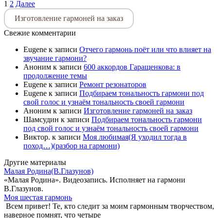
1
2
Далее
Изготовление гармоней на заказ
Свежие комментарии
Eugene
к записи
Отчего гармонь поёт или что влияет на
звучание гармони?
Аноним
к записи
600 аккордов Гаращенкова: в
продолжение темы
Eugene
к записи
Ремонт резонаторов
Eugene
к записи
Подбираем тональность гармони под
свой голос и узнаём тональность своей гармони
Аноним
к записи
Изготовление гармоней на заказ
Шамсудин
к записи
Подбираем тональность гармони
под свой голос и узнаём тональность своей гармони
Виктор.
к записи
Моя любимая(Я уходил тогда в
поход…)(разбор на гармони)
Другие материалы
Малая Родина(В.Глазунов)
«Малая Родина». Видеозапись. Исполняет на гармони
В.Глазунов.
Моя шестая гармонь
Всем привет! Те, кто следит за моим гармонным творчеством,
наверное помнят, что четыре