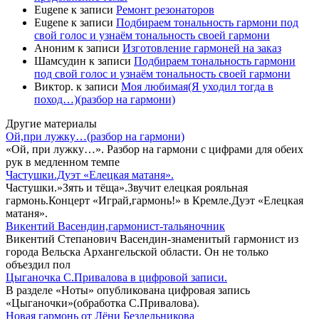
Eugene
к записи
Ремонт резонаторов
Eugene
к записи
Подбираем тональность гармони под
свой голос и узнаём тональность своей гармони
Аноним
к записи
Изготовление гармоней на заказ
Шамсудин
к записи
Подбираем тональность гармони
под свой голос и узнаём тональность своей гармони
Виктор.
к записи
Моя любимая(Я уходил тогда в
поход…)(разбор на гармони)
Другие материалы
Ой,при лужку…(разбор на гармони)
«Ой, при лужку…». Разбор на гармони с цифрами для обеих
рук в медленном темпе
Частушки.Дуэт «Елецкая матаня».
Частушки.»Зять и тёща».Звучит елецкая рояльная
гармонь.Концерт «Играй,гармонь!» в Кремле.Дуэт «Елецкая
матаня».
Викентий Васендин,гармонист-тальяночник
Викентий Степанович Васендин-знаменитый гармонист из
города Вельска Архангельской области. Он не только
объездил пол
Цыганочка С.Привалова в цифровой записи.
В разделе «Ноты» опубликована цифровая запись
«Цыганочки»(обработка С.Привалова).
Новая гармонь от Лёни Бездельникова