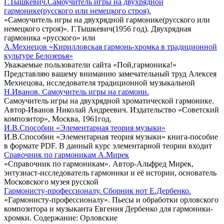
Г.Тышкевич.Самоучитель игры на двухрядной
гармонике(русского или немецкого строя).
«Самоучитель игры на двухрядной гармонике(русского или
немецкого строя)». Г.Тышкевич(1956 год). Двухрядная
гармоника «русского» или
А.Мехнецов «Кирилловская гармонь-хромка в традиционной
культуре Белозерья»
Уважаемые пользователи сайта «Пой,гармоника!»
Представляю вашему вниманию замечательный труд Алексея
Мехнецова, исследователя традиционной музыкальной
Н.Иванов. Самоучитель игры на гармони.
Самоучитель игры на двухрядной хроматической гармонике.
Автор-Иванов Николай Андреевич. Издательство «Советский
композитор», Москва, 1961год.
И.В.Способин «Элементарная теория музыки»
И.В.Способин «Элементарная теория музыки» книга-пособие
в формате PDF. В данный курс элементарной теории входит
Сравочник по гармоникам А.Мирек
«Справочник по гармоникам». Автор-Альфред Мирек,
энтузиаст-исследователь гармоники и её истории, основатель
Московского музея русской
Гармонисту-профессионалу. Сборник нот Е.Дербенко.
«Гармонисту-профессионалу». Пьесы и обработки орловского
композитора и музыканта Евгения Дербенко для гармоники-
хромки. Содержание: Орловские