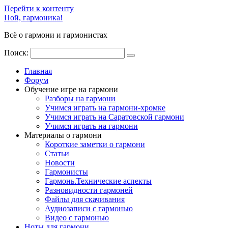
Перейти к контенту
Пой, гармоника!
Всё о гармони и гармонистах
Поиск:
Главная
Форум
Обучение игре на гармони
Разборы на гармони
Учимся играть на гармони-хромке
Учимся играть на Саратовской гармони
Учимся играть на гармони
Материалы о гармони
Короткие заметки о гармони
Cтатьи
Новости
Гармонисты
Гармонь.Технические аспекты
Разновидности гармоней
Файлы для скачивания
Аудиозаписи с гармонью
Видео с гармонью
Ноты для гармони