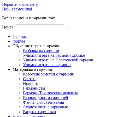
Перейти к контенту
Пой, гармоника!
Всё о гармони и гармонистах
Поиск:
Главная
Форум
Обучение игре на гармони
Разборы на гармони
Учимся играть на гармони-хромке
Учимся играть на Саратовской гармони
Учимся играть на гармони
Материалы о гармони
Короткие заметки о гармони
Cтатьи
Новости
Гармонисты
Гармонь.Технические аспекты
Разновидности гармоней
Файлы для скачивания
Аудиозаписи с гармонью
Видео с гармонью
Ноты для гармони