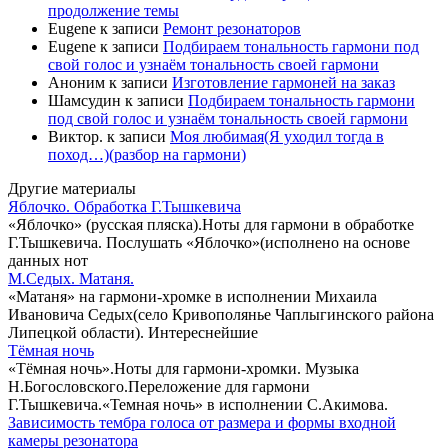
продолжение темы
Eugene
к записи
Ремонт резонаторов
Eugene
к записи
Подбираем тональность гармони под
свой голос и узнаём тональность своей гармони
Аноним
к записи
Изготовление гармоней на заказ
Шамсудин
к записи
Подбираем тональность гармони
под свой голос и узнаём тональность своей гармони
Виктор.
к записи
Моя любимая(Я уходил тогда в
поход…)(разбор на гармони)
Другие материалы
Яблочко. Обработка Г.Тышкевича
«Яблочко» (русская пляска).Ноты для гармони в обработке
Г.Тышкевича. Послушать «Яблочко»(исполнено на основе
данных нот
М.Седых. Матаня.
«Матаня» на гармони-хромке в исполнении Михаила
Ивановича Седых(село Кривополянье Чаплыгинского района
Липецкой области). Интереснейшие
Тёмная ночь
«Тёмная ночь».Ноты для гармони-хромки. Музыка
Н.Богословского.Переложение для гармони
Г.Тышкевича.«Темная ночь» в исполнении С.Акимова.
Зависимость тембра голоса от размера и формы входной
камеры резонатора