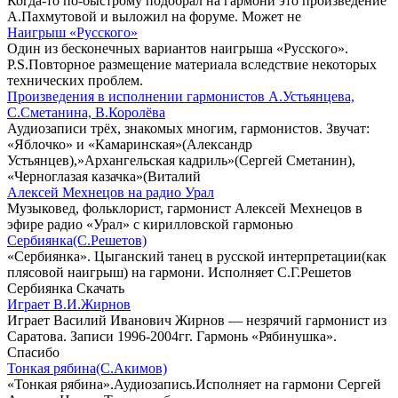
Когда-то по-быстрому подобрал на гармони это произведение
А.Пахмутовой и выложил на форуме. Может не
Наигрыш «Русского»
Один из бесконечных вариантов наигрыша «Русского».
P.S.Повторное размещение материала вследствие некоторых
технических проблем.
Произведения в исполнении гармонистов А.Устьянцева,
С.Сметанина, В.Королёва
Аудиозаписи трёх, знакомых многим, гармонистов. Звучат:
«Яблочко» и «Камаринская»(Александр
Устьянцев),»Архангельская кадриль»(Сергей Сметанин),
«Черноглазая казачка»(Виталий
Алексей Мехнецов на радио Урал
Музыковед, фольклорист, гармонист Алексей Мехнецов в
эфире радио «Урал» с кирилловской гармонью
Сербиянка(С.Решетов)
«Сербиянка». Цыганский танец в русской интерпретации(как
плясовой наигрыш) на гармони. Исполняет С.Г.Решетов
Сербиянка Скачать
Играет В.И.Жирнов
Играет Василий Иванович Жирнов — незрячий гармонист из
Саратова. Записи 1996-2004гг. Гармонь «Рябинушка».
Спасибо
Тонкая рябина(С.Акимов)
«Тонкая рябина».Аудиозапись.Исполняет на гармони Сергей