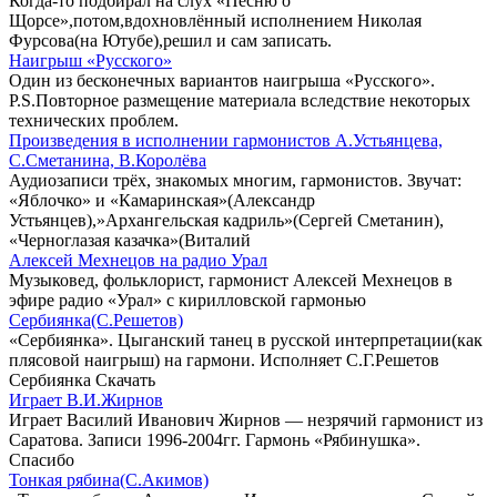
Когда-то подбирал на слух «Песню о
Щорсе»,потом,вдохновлённый исполнением Николая
Фурсова(на Ютубе),решил и сам записать.
Наигрыш «Русского»
Один из бесконечных вариантов наигрыша «Русского».
P.S.Повторное размещение материала вследствие некоторых
технических проблем.
Произведения в исполнении гармонистов А.Устьянцева,
С.Сметанина, В.Королёва
Аудиозаписи трёх, знакомых многим, гармонистов. Звучат:
«Яблочко» и «Камаринская»(Александр
Устьянцев),»Архангельская кадриль»(Сергей Сметанин),
«Черноглазая казачка»(Виталий
Алексей Мехнецов на радио Урал
Музыковед, фольклорист, гармонист Алексей Мехнецов в
эфире радио «Урал» с кирилловской гармонью
Сербиянка(С.Решетов)
«Сербиянка». Цыганский танец в русской интерпретации(как
плясовой наигрыш) на гармони. Исполняет С.Г.Решетов
Сербиянка Скачать
Играет В.И.Жирнов
Играет Василий Иванович Жирнов — незрячий гармонист из
Саратова. Записи 1996-2004гг. Гармонь «Рябинушка».
Спасибо
Тонкая рябина(С.Акимов)