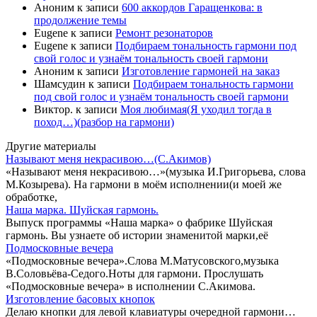
Аноним
к записи
600 аккордов Гаращенкова: в
продолжение темы
Eugene
к записи
Ремонт резонаторов
Eugene
к записи
Подбираем тональность гармони под
свой голос и узнаём тональность своей гармони
Аноним
к записи
Изготовление гармоней на заказ
Шамсудин
к записи
Подбираем тональность гармони
под свой голос и узнаём тональность своей гармони
Виктор.
к записи
Моя любимая(Я уходил тогда в
поход…)(разбор на гармони)
Другие материалы
Называют меня некрасивою…(С.Акимов)
«Называют меня некрасивою…»(музыка И.Григорьева, слова
М.Козырева). На гармони в моём исполнении(и моей же
обработке,
Наша марка. Шуйская гармонь.
Выпуск программы «Наша марка» о фабрике Шуйская
гармонь. Вы узнаете об истории знаменитой марки,её
Подмосковные вечера
«Подмосковные вечера».Слова М.Матусовского,музыка
В.Соловьёва-Седого.Ноты для гармони. Прослушать
«Подмосковные вечера» в исполнении С.Акимова.
Изготовление басовых кнопок
Делаю кнопки для левой клавиатуры очередной гармони…