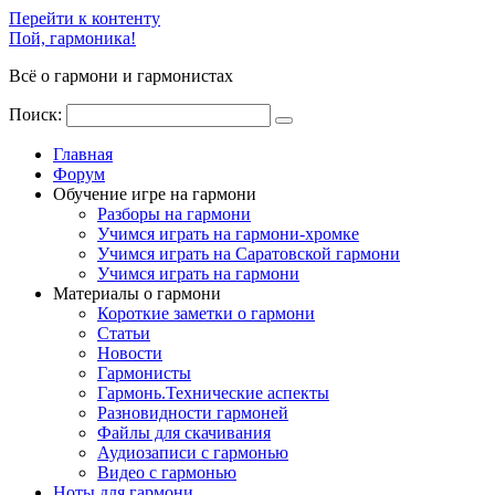
Перейти к контенту
Пой, гармоника!
Всё о гармони и гармонистах
Поиск:
Главная
Форум
Обучение игре на гармони
Разборы на гармони
Учимся играть на гармони-хромке
Учимся играть на Саратовской гармони
Учимся играть на гармони
Материалы о гармони
Короткие заметки о гармони
Cтатьи
Новости
Гармонисты
Гармонь.Технические аспекты
Разновидности гармоней
Файлы для скачивания
Аудиозаписи с гармонью
Видео с гармонью
Ноты для гармони