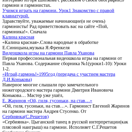
гармони и гармонистах.
Учимся играть на гармони. Урок1 Знакомство с правой
клавиатурой.
Здравствуйте, уважаемые начинающие(и не очень)
гармонисты! Рад приветствовать вас на сайте «Пой,
гармоника!«. Сначала
Калина красная
«Калина красная».Слова народные в обработке
Е.Синицына,музыка Я.Френкеля
Видеошкола игры на гармони Павла Уханова
Первая профессиональная видеошкола игры на гармони от
Павла Уханова. Содержание сборника №1(уроки1-10): Уроки
1-2.
«Играй,гармонь!»1995год (передача с участием мастера
Д.И.Конькова)
Наверное многие слышали про замечательного
нижегородского мастера гармони Дмитрия Ивановича
Конькова… Мастер уже ушёл,
Е. Жаринов «Ой, гиля, гусоньки, на став…»
«Ой, гиля, гусоньки, на став…». Гармонист Евгений Жаринов
на гармони мастера Андрея Стусенко. От
Сербиянка(С.Решетов)
«Сербиянка». Цыганский танец в русской интерпретации(как
плясовой наигрыш) на гармони. Исполняет С.Г.Решетов