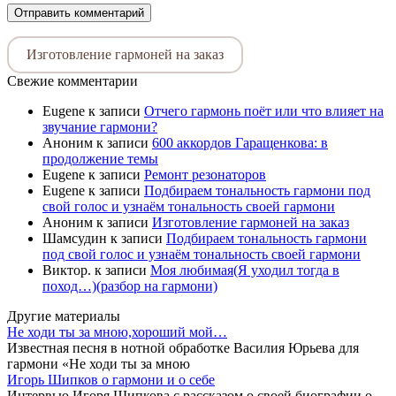
Изготовление гармоней на заказ
Свежие комментарии
Eugene
к записи
Отчего гармонь поёт или что влияет на
звучание гармони?
Аноним
к записи
600 аккордов Гаращенкова: в
продолжение темы
Eugene
к записи
Ремонт резонаторов
Eugene
к записи
Подбираем тональность гармони под
свой голос и узнаём тональность своей гармони
Аноним
к записи
Изготовление гармоней на заказ
Шамсудин
к записи
Подбираем тональность гармони
под свой голос и узнаём тональность своей гармони
Виктор.
к записи
Моя любимая(Я уходил тогда в
поход…)(разбор на гармони)
Другие материалы
Не ходи ты за мною,хороший мой…
Известная песня в нотной обработке Василия Юрьева для
гармони «Не ходи ты за мною
Игорь Шипков о гармони и о себе
Интервью Игоря Шипкова с рассказом о своей биографии,о