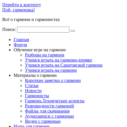
Перейти к контенту
Пой, гармоника!
Всё о гармони и гармонистах
Поиск:
Главная
Форум
Обучение игре на гармони
Разборы на гармони
Учимся играть на гармони-хромке
Учимся играть на Саратовской гармони
Учимся играть на гармони
Материалы о гармони
Короткие заметки о гармони
Cтатьи
Новости
Гармонисты
Гармонь.Технические аспекты
Разновидности гармоней
Файлы для скачивания
Аудиозаписи с гармонью
Видео с гармонью
Ноты для гармони