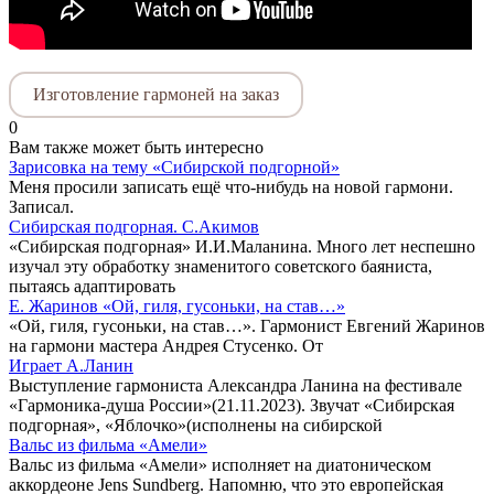
Изготовление гармоней на заказ
0
Вам также может быть интересно
Зарисовка на тему «Сибирской подгорной»
Меня просили записать ещё что-нибудь на новой гармони.
Записал.
Сибирская подгорная. С.Акимов
«Сибирская подгорная» И.И.Маланина. Много лет неспешно
изучал эту обработку знаменитого советского баяниста,
пытаясь адаптировать
Е. Жаринов «Ой, гиля, гусоньки, на став…»
«Ой, гиля, гусоньки, на став…». Гармонист Евгений Жаринов
на гармони мастера Андрея Стусенко. От
Играет А.Ланин
Выступление гармониста Александра Ланина на фестивале
«Гармоника-душа России»(21.11.2023). Звучат «Сибирская
подгорная», «Яблочко»(исполнены на сибирской
Вальс из фильма «Амели»
Вальс из фильма «Амели» исполняет на диатоническом
аккордеоне Jens Sundberg. Напомню, что это европейская