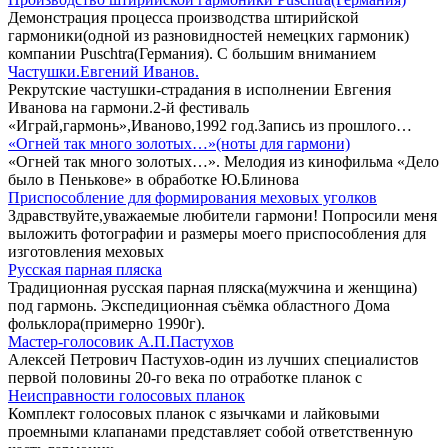
Демонстрация процесса производства штирийской
гармоники(одной из разновидностей немецких гармоник)
компании Puschtra(Германия). С большим вниманием
Частушки.Евгений Иванов.
Рекрутские частушки-страдания в исполнении Евгения
Иванова на гармони.2-й фестиваль
«Играй,гармонь»,Иваново,1992 год.Запись из прошлого…
«Огней так много золотых…»(ноты для гармони)
«Огней так много золотых…». Мелодия из кинофильма «Дело
было в Пенькове» в обработке Ю.Блинова
Приспособление для формирования меховых уголков
Здравствуйте,уважаемые любители гармони! Попросили меня
выложить фотографии и размеры моего приспособления для
изготовления меховых
Русская парная пляска
Традиционная русская парная пляска(мужчина и женщина)
под гармонь. Экспедиционная съёмка областного Дома
фольклора(примерно 1990г).
Мастер-голосовик А.П.Пастухов
Алексей Петрович Пастухов-один из лучших специалистов
первой половины 20-го века по отработке планок с
Неисправности голосовых планок
Комплект голосовых планок с язычками и лайковыми
проемными клапанами представляет собой ответственную