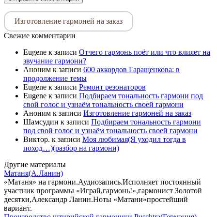
Изготовление гармоней на заказ
Свежие комментарии
Eugene
к записи
Отчего гармонь поёт или что влияет на
звучание гармони?
Аноним
к записи
600 аккордов Гаращенкова: в
продолжение темы
Eugene
к записи
Ремонт резонаторов
Eugene
к записи
Подбираем тональность гармони под
свой голос и узнаём тональность своей гармони
Аноним
к записи
Изготовление гармоней на заказ
Шамсудин
к записи
Подбираем тональность гармони
под свой голос и узнаём тональность своей гармони
Виктор.
к записи
Моя любимая(Я уходил тогда в
поход…)(разбор на гармони)
Другие материалы
Матаня(А.Ланин)
«Матаня» на гармони.Аудиозапись.Исполняет постоянный
участник программы «Играй,гармонь!»,гармонист Золотой
десятки,Александр Ланин.Ноты «Матани»простейший
вариант.
Производство штирийской гармоники Puschtra(Германия)