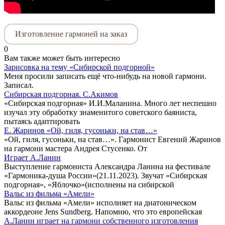
Изготовление гармоней на заказ
0
Вам также может быть интересно
Зарисовка на тему «Сибирской подгорной»
Меня просили записать ещё что-нибудь на новой гармони.
Записал.
Сибирская подгорная. С.Акимов
«Сибирская подгорная» И.И.Маланина. Много лет неспешно
изучал эту обработку знаменитого советского баяниста,
пытаясь адаптировать
Е. Жаринов «Ой, гиля, гусоньки, на став…»
«Ой, гиля, гусоньки, на став…». Гармонист Евгений Жаринов
на гармони мастера Андрея Стусенко. От
Играет А.Ланин
Выступление гармониста Александра Ланина на фестивале
«Гармоника-душа России»(21.11.2023). Звучат «Сибирская
подгорная», «Яблочко»(исполнены на сибирской
Вальс из фильма «Амели»
Вальс из фильма «Амели» исполняет на диатоническом
аккордеоне Jens Sundberg. Напомню, что это европейская
А.Ланин играет на гармони собственного изготовления