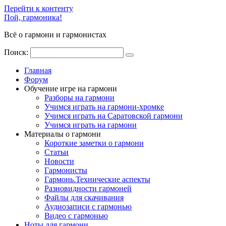
Перейти к контенту
Пой, гармоника!
Всё о гармони и гармонистах
Поиск:
Главная
Форум
Обучение игре на гармони
Разборы на гармони
Учимся играть на гармони-хромке
Учимся играть на Саратовской гармони
Учимся играть на гармони
Материалы о гармони
Короткие заметки о гармони
Cтатьи
Новости
Гармонисты
Гармонь.Технические аспекты
Разновидности гармоней
Файлы для скачивания
Аудиозаписи с гармонью
Видео с гармонью
Ноты для гармони