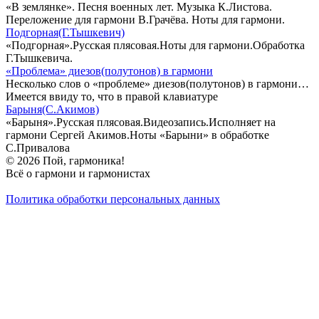
«В землянке». Песня военных лет. Музыка К.Листова.
Переложение для гармони В.Грачёва. Ноты для гармони.
Подгорная(Г.Тышкевич)
«Подгорная».Русская плясовая.Ноты для гармони.Обработка
Г.Тышкевича.
«Проблема» диезов(полутонов) в гармони
Несколько слов о «проблеме» диезов(полутонов) в гармони…
Имеется ввиду то, что в правой клавиатуре
Барыня(С.Акимов)
«Барыня».Русская плясовая.Видеозапись.Исполняет на
гармони Сергей Акимов.Ноты «Барыни» в обработке
С.Привалова
© 2026 Пой, гармоника!
Всё о гармони и гармонистах
Политика обработки персональных данных