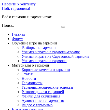
Перейти к контенту
Пой, гармоника!
Всё о гармони и гармонистах
Поиск:
Главная
Форум
Обучение игре на гармони
Разборы на гармони
Учимся играть на гармони-хромке
Учимся играть на Саратовской гармони
Учимся играть на гармони
Материалы о гармони
Короткие заметки о гармони
Cтатьи
Новости
Гармонисты
Гармонь.Технические аспекты
Разновидности гармоней
Файлы для скачивания
Аудиозаписи с гармонью
Видео с гармонью
Ноты для гармони