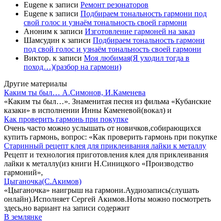
Eugene
к записи
Ремонт резонаторов
Eugene
к записи
Подбираем тональность гармони под
свой голос и узнаём тональность своей гармони
Аноним
к записи
Изготовление гармоней на заказ
Шамсудин
к записи
Подбираем тональность гармони
под свой голос и узнаём тональность своей гармони
Виктор.
к записи
Моя любимая(Я уходил тогда в
поход…)(разбор на гармони)
Другие материалы
Каким ты был… А.Симонов, И.Каменева
«Каким ты был…». Знаменитая песня из фильма «Кубанские
казаки» в исполнении Инны Каменевой(вокал) и
Как проверить гармонь при покупке
Очень часто можно услышать от новичков,собирающихся
купить гармонь, вопрос: «Как проверить гармонь при покупке
Старинный рецепт клея для приклеивания лайки к металлу
Рецепт и технология приготовления клея для приклеивания
лайки к металлу(из книги Н.Синицкого «Производство
гармоний»,
Цыганочка(С.Акимов)
«Цыганочка» наигрыш на гармони.Аудиозапись(слушать
онлайн).Исполняет Сергей Акимов.Ноты можно посмотреть
здесь,но вариант на записи содержит
В землянке