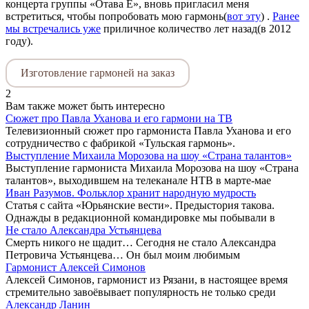
концерта группы «Отава Ё», вновь пригласил меня
встретиться, чтобы попробовать мою гармонь(
вот эту
) .
Ранее
мы встречались уже
приличное количество лет назад(в 2012
году).
Изготовление гармоней на заказ
2
Вам также может быть интересно
Сюжет про Павла Уханова и его гармони на ТВ
Телевизионный сюжет про гармониста Павла Уханова и его
сотрудничество с фабрикой «Тульская гармонь».
Выступление Михаила Морозова на шоу «Страна талантов»
Выступление гармониста Михаила Морозова на шоу «Страна
талантов», выходившем на телеканале НТВ в марте-мае
Иван Разумов. Фольклор хранит народную мудрость
Статья с сайта «Юрьянские вести». Предыстория такова.
Однажды в редакционной командировке мы побывали в
Не стало Александра Устьянцева
Смерть никого не щадит… Сегодня не стало Александра
Петровича Устьянцева… Он был моим любимым
Гармонист Алексей Симонов
Алексей Симонов, гармонист из Рязани, в настоящее время
стремительно завоёвывает популярность не только среди
Александр Ланин