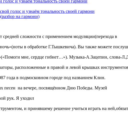
 голос и узнаём тональность своей гармони
свой голос и узнаём тональность своей гармони
(разбор на гармони)
нт средней сложности с применением модуляции(перехода в
ночь«(ноты в обработке Г.Тышкевича). Вы также можете послуш
»(«Помоги мне, сердце гибнет…»). Музыка-А.Зацепин, слова-Л.
онаторы, расположенные в правой и левой крышках инструменто
87 года в подмосковном городе под названием Клин.
ых песен на вечере, посвящённом Дню Победы. Музей
ой рук. Я уходил
рументом, и принявшему решение учиться играть на ней,обязат