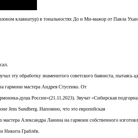
зоном клавиатур) в тональностях До и Ми-мажор от Павла Ухан
сал.
чал эту обработку знаменитого советского баяниста, пытаясь а
на гармони мастера Андрея Стусенко. От
рмоника-душа России»(21.11.2023). Звучат «Сибирская подгорн
не Jens Sundberg. Напомню, что это европейская
 мастера Александра Ланина на гармони собственного изготовл
 и Никита Граблёв.