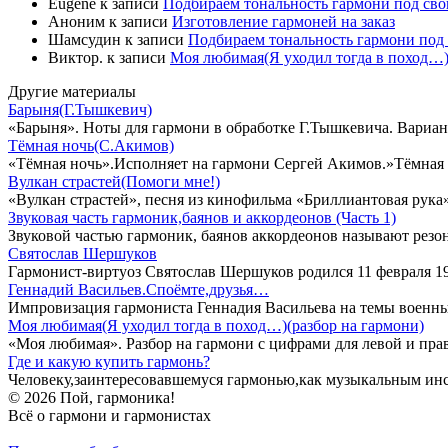
Eugene
к записи
Подбираем тональность гармони под свой
Аноним
к записи
Изготовление гармоней на заказ
Шамсудин
к записи
Подбираем тональность гармони под 
Виктор.
к записи
Моя любимая(Я уходил тогда в поход…)
Другие материалы
Барыня(Г.Тышкевич)
«Барыня». Ноты для гармони в обработке Г.Тышкевича. Вариа
Тёмная ночь(С.Акимов)
«Тёмная ночь».Исполняет на гармони Сергей Акимов.»Тёмная 
Вулкан страстей(Помоги мне!)
«Вулкан страстей», песня из кинофильма «Бриллиантовая рука
Звуковая часть гармоник,баянов и аккордеонов (Часть 1)
Звуковой частью гармоник, баянов аккордеонов называют рез
Святослав Шершуков
Гармонист-виртуоз Святослав Шершуков родился 11 февраля 19
Геннадий Васильев.Споёмте,друзья…
Импровизация гармониста Геннадия Васильева на темы военн
Моя любимая(Я уходил тогда в поход…)(разбор на гармони)
«Моя любимая». Разбор на гармони с цифрами для левой и прав
Где и какую купить гармонь?
Человеку,заинтересовавшемуся гармонью,как музыкальным инст
© 2026 Пой, гармоника!
Всё о гармони и гармонистах