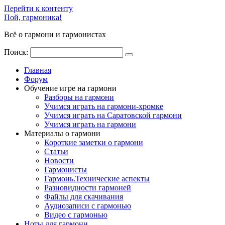
Перейти к контенту
Пой, гармоника!
Всё о гармони и гармонистах
Поиск:
Главная
Форум
Обучение игре на гармони
Разборы на гармони
Учимся играть на гармони-хромке
Учимся играть на Саратовской гармони
Учимся играть на гармони
Материалы о гармони
Короткие заметки о гармони
Cтатьи
Новости
Гармонисты
Гармонь.Технические аспекты
Разновидности гармоней
Файлы для скачивания
Аудиозаписи с гармонью
Видео с гармонью
Ноты для гармони