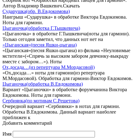
Сборник нот «Обработки народных танцев для гармони».
Автор Владимир Вашкевич.Скачать
Сударушка(обр. В.Евдокимова)
Наигрыш «Сударушка» в обработке Виктора Евдокимова.
Ноты для гармони.
Цыганочка(обработка Г.Тышкевича)
«Цыганочка» в обработке Г.Тышкевича(ноты для гармони).
Только сегодня заметил, что данных нот нет на
«Цыганская»(песня Яшки-цыгана)
«Цыганская»(песня Яшки-цыгана) из фильма «Неуловимые
мстители»(«Спрячь за высоким забором девчонку-выкраду
вместе с забором…»). Ноты
Ох,досада…(из репертуара М.Мордасовой)
«Ох,досада…» ноты для гармони(из репертуара
М.Мордасовой). Обработка для гармони-Виктор Евдокимов.
Цыганочка(обработка В.Евдокимова)
Вариант «Цыганочки» в обработке форумчанина Виктора
Евдокимова. Ноты для гармони.
Сербиянка(по мотивам С.Решетова)
Очередной вариант «Сербиянки» в нотах для гармони.
Обработка В.Евдокимова. Данный вариант наиболее
приближен к
Добавить комментарий
Имя