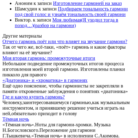
Аноним
к записи
Изготовление гармоней на заказ
Шамсудин
к записи
Подбираем тональность гармони
под свой голос и узнаём тональность своей гармони
Виктор.
к записи
Моя любимая(Я уходил тогда в
поход…)(разбор на гармони)
Другие материалы
Отчего гармонь поёт или что влияет на звучание гармони?
Так от чего же, всё-таки, «поёт» гармонь и какие факторы
влияют на её звучание?
Моя вторая гармонь: промежуточные итоги
Небольшое подведение промежуточных итогов процесса
изготовления моей второй гармони. Изготовлены планки
пикколо для правого
«Диатоника» и «хроматика» в гармонях
Ещё одно пояснение, чтобы гармонисты не закрепляли в
памяти откровенные заблуждения о понятиях «диатоника»
Где и какую купить гармонь?
Человеку,заинтересовавшемуся гармонью,как музыкальным
инструментом, и принявшему решение учиться играть на
ней,обязательно приходит в голову
Тёмная ночь
«Тёмная ночь».Ноты для гармони-хромки. Музыка
Н.Богословского.Переложение для гармони
Г.Тышкевича.«Темная ночь» в исполнении С.Акимова.