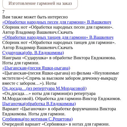
Изготовление гармоней на заказ
7
Вам также может быть интересно
«Обработки народных песен для гармони» В.Вашкевич
Сборник нот «Обработки народных песен для гармони».
Автор Владимир Вашкевич.Скачать
«Обработки народных танцев для гармони» В.Вашкевич
Сборник нот «Обработки народных танцев для гармони».
Автор Владимир Вашкевич.Скачать
Сударушка(обр. В.Евдокимова)
Наигрыш «Сударушка» в обработке Виктора Евдокимова.
Ноты для гармони.
«Цыганская»(песня Яшки-цыгана)
«Цыганская»(песня Яшки-цыгана) из фильма «Неуловимые
мстители»(«Спрячь за высоким забором девчонку-выкраду
вместе с забором…»). Ноты
Ох,досада…(из репертуара М.Мордасовой)
«Ох,досада…» ноты для гармони(из репертуара
М.Мордасовой). Обработка для гармони-Виктор Евдокимов.
Цыганочка(обработка В.Евдокимова)
Вариант «Цыганочки» в обработке форумчанина Виктора
Евдокимова. Ноты для гармони.
Сербиянка(по мотивам С.Решетова)
Очередной вариант «Сербиянки» в нотах для гармони.