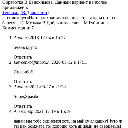
Обработка В.Евдокимова. Данный вариант наиболее
приближен к
Теплоход(В.Добрынин)
«Теплоход»(«На теплоходе музыка играет, а я одна стою на
берегу…»). Музыка В.Добрынина, слова М.Рябинина.
Комментарии: 7
Аноним
2018-12-04 в 15:27
очень круто
Ответить
i.levcenko@inbox.lv
2020-05-12 в 17:11
Спасибо!!
Ответить
Аноним
2021-08-27 в 21:28
Super,Spasibo
Ответить
Александр
2021-12-19 в 15:19
давай мы тебе скинемся хоть на майку алкашку!!!что ж
ты как бомжара то!!хорошо хоть яйцами не сверкаешь!!