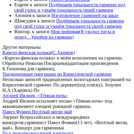
Eugene
к записи
Подбираем тональность гармони под
свой голос и узнаём тональность своей гармони
Аноним
к записи
Изготовление гармоней на заказ
Шамсудин
к записи
Подбираем тональность гармони
под свой голос и узнаём тональность своей гармони
Виктор.
к записи
Моя любимая(Я уходил тогда в
поход…)(разбор на гармони)
Другие материалы
Карело-финская полька(С.Акимов)
«Карело-финская полька» в моём исполнении на гармони.
Обработка Николая Писарцева(адаптация произведения
Б.Тихонова для гармони),
Традиционные наигрыши на Кирилловской гармони
Несколько записей традиционных вологодских наигрышей на
Кирилловской гармони: По деревне(под пляску), Зозулин
Н.А.(Харовск) По
Андрей Ивлиев, «Тёмная ночь»
Андрей Ивлиев исполняет песню «Тёмная ночь» под
аккомпанемент елецкой рояльной гармони.
Павел Фомин.Весёлый месяц май
Лауреат Всероссийских и международных
конкурсов,гармонист Павел Фомин(13 лет). «Весёлый месяц
май». Концерт для гармоники
Под драку(вологодский наигрыш)