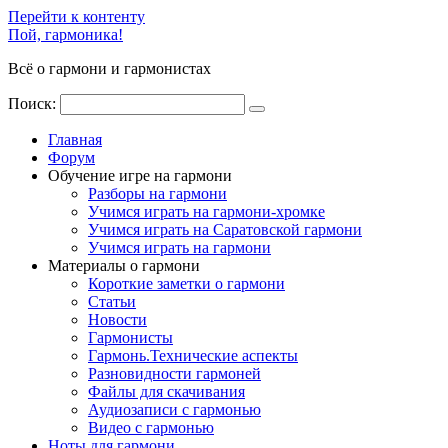
Перейти к контенту
Пой, гармоника!
Всё о гармони и гармонистах
Поиск:
Главная
Форум
Обучение игре на гармони
Разборы на гармони
Учимся играть на гармони-хромке
Учимся играть на Саратовской гармони
Учимся играть на гармони
Материалы о гармони
Короткие заметки о гармони
Cтатьи
Новости
Гармонисты
Гармонь.Технические аспекты
Разновидности гармоней
Файлы для скачивания
Аудиозаписи с гармонью
Видео с гармонью
Ноты для гармони