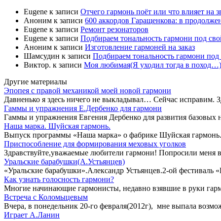
Eugene
к записи
Отчего гармонь поёт или что влияет на 
Аноним
к записи
600 аккордов Гаращенкова: в продолже
Eugene
к записи
Ремонт резонаторов
Eugene
к записи
Подбираем тональность гармони под свой
Аноним
к записи
Изготовление гармоней на заказ
Шамсудин
к записи
Подбираем тональность гармони под 
Виктор.
к записи
Моя любимая(Я уходил тогда в поход…)
Другие материалы
Эпопея с правой механикой моей новой гармони
Давненько я здесь ничего не выкладывал… Сейчас исправим. Зд
Гаммы и упражнения Е.Дербенко для гармони
Гаммы и упражнения Евгения Дербенко для развития базовых 
Наша марка. Шуйская гармонь.
Выпуск программы «Наша марка» о фабрике Шуйская гармонь. 
Приспособление для формирования меховых уголков
Здравствуйте,уважаемые любители гармони! Попросили меня в
Уральские барабушки(А.Устьянцев)
«Уральские барабушки».Александр Устьянцев.2-ой фестиваль «
Как узнать голосность гармони?
Многие начинающие гармонисты, недавно взявшие в руки гармо
Встреча с Коломыцевым
Вчера, в понедельник 20-го февраля(2012г), мне выпала воз
Играет А.Ланин