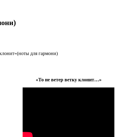
мони)
 клонит»(ноты для гармони)
«То не ветер ветку клонит…»