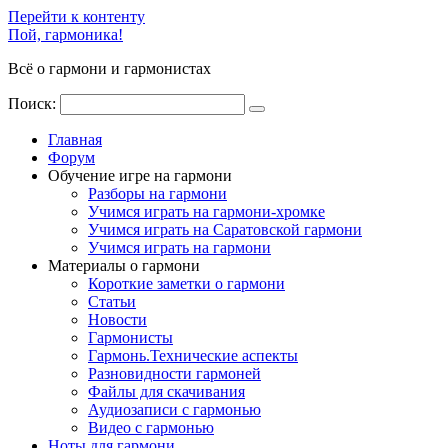
Перейти к контенту
Пой, гармоника!
Всё о гармони и гармонистах
Поиск:
Главная
Форум
Обучение игре на гармони
Разборы на гармони
Учимся играть на гармони-хромке
Учимся играть на Саратовской гармони
Учимся играть на гармони
Материалы о гармони
Короткие заметки о гармони
Cтатьи
Новости
Гармонисты
Гармонь.Технические аспекты
Разновидности гармоней
Файлы для скачивания
Аудиозаписи с гармонью
Видео с гармонью
Ноты для гармони