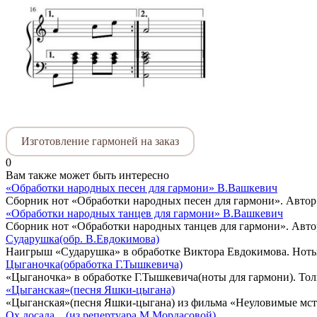
Изготовление гармоней на заказ
0
Вам также может быть интересно
«Обработки народных песен для гармони» В.Вашкевич
Сборник нот «Обработки народных песен для гармони». Авто
«Обработки народных танцев для гармони» В.Вашкевич
Сборник нот «Обработки народных танцев для гармони». Авт
Сударушка(обр. В.Евдокимова)
Наигрыш «Сударушка» в обработке Виктора Евдокимова. Ноты
Цыганочка(обработка Г.Тышкевича)
«Цыганочка» в обработке Г.Тышкевича(ноты для гармони). Толь
«Цыганская»(песня Яшки-цыгана)
«Цыганская»(песня Яшки-цыгана) из фильма «Неуловимые мсти
Ох,досада…(из репертуара М.Мордасовой)