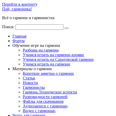
Перейти к контенту
Пой, гармоника!
Всё о гармони и гармонистах
Поиск:
Главная
Форум
Обучение игре на гармони
Разборы на гармони
Учимся играть на гармони-хромке
Учимся играть на Саратовской гармони
Учимся играть на гармони
Материалы о гармони
Короткие заметки о гармони
Cтатьи
Новости
Гармонисты
Гармонь.Технические аспекты
Разновидности гармоней
Файлы для скачивания
Аудиозаписи с гармонью
Видео с гармонью
Ноты для гармони