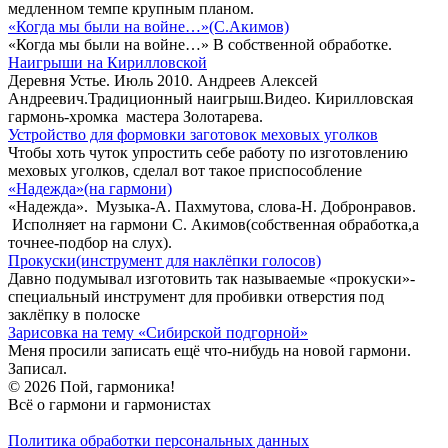
медленном темпе крупным планом.
«Когда мы были на войне…»(С.Акимов)
«Когда мы были на войне…» В собственной обработке.
Наигрыши на Кирилловской
Деревня Устье. Июль 2010. Андреев Алексей
Андреевич.Традиционный наигрыш.Видео. Кирилловская
гармонь-хромка мастера Золотарева.
Устройство для формовки заготовок меховых уголков
Чтобы хоть чуток упростить себе работу по изготовлению
меховых уголков, сделал вот такое приспособление
«Надежда»(на гармони)
«Надежда». Музыка-А. Пахмутова, слова-Н. Добронравов.
Исполняет на гармони С. Акимов(собственная обработка,а
точнее-подбор на слух).
Прокуски(инструмент для наклёпки голосов)
Давно подумывал изготовить так называемые «прокуски»-
специальный инструмент для пробивки отверстия под
заклёпку в полоске
Зарисовка на тему «Сибирской подгорной»
Меня просили записать ещё что-нибудь на новой гармони.
Записал.
© 2026 Пой, гармоника!
Всё о гармони и гармонистах
Политика обработки персональных данных