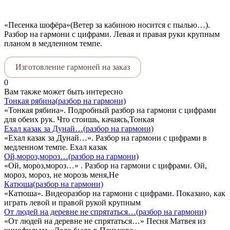
«Песенка шофёра»(Ветер за кабиною носится с пылью…).
Разбор на гармони с цифрами. Левая и правая руки крупным
планом в медленном темпе.
Изготовление гармоней на заказ
0
Вам также может быть интересно
Тонкая рябина(разбор на гармони)
«Тонкая рябина». Подробный разбор на гармони с цифрами
для обеих рук. Что стоишь, качаясь,Тонкая
Ехал казак за Дунай…(разбор на гармони)
«Ехал казак за Дунай…». Разбор на гармони с цифрами в
медленном темпе. Ехал казак
Ой,мороз,мороз…(разбор на гармони)
«Ой, мороз,мороз…» . Разбор на гармони с цифрами. Ой,
мороз, мороз, не морозь меня,Не
Катюша(разбор на гармони)
«Катюша». Видеоразбор на гармони с цифрами. Показано, как
играть левой и правой рукой крупным
От людей на деревне не спрятаться…(разбор на гармони)
«От людей на деревне не спрятаться…» Песня Матвея из