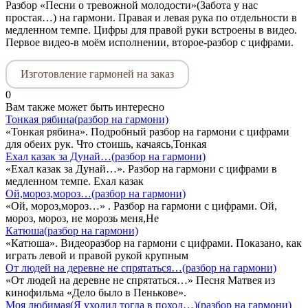
Разбор «Песни о тревожной молодости»(Забота у нас
простая…) на гармони. Правая и левая рука по отдельности в
медленном темпе. Цифры для правой руки встроены в видео.
Первое видео-в моём исполнении, второе-разбор с цифрами.
Изготовление гармоней на заказ
0
Вам также может быть интересно
Тонкая рябина(разбор на гармони)
«Тонкая рябина». Подробный разбор на гармони с цифрами
для обеих рук. Что стоишь, качаясь,Тонкая
Ехал казак за Дунай…(разбор на гармони)
«Ехал казак за Дунай…». Разбор на гармони с цифрами в
медленном темпе. Ехал казак
Ой,мороз,мороз…(разбор на гармони)
«Ой, мороз,мороз…» . Разбор на гармони с цифрами. Ой,
мороз, мороз, не морозь меня,Не
Катюша(разбор на гармони)
«Катюша». Видеоразбор на гармони с цифрами. Показано, как
играть левой и правой рукой крупным
От людей на деревне не спрятаться…(разбор на гармони)
«От людей на деревне не спрятаться…» Песня Матвея из
кинофильма «Дело было в Пенькове».
Моя любимая(Я уходил тогда в поход…)(разбор на гармони)