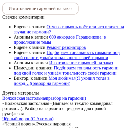
Изготовление гармоней на заказ
Свежие комментарии
Eugene
к записи
Отчего гармонь поёт или что влияет на
звучание гармони?
Аноним
к записи
600 аккордов Гаращенкова: в
продолжение темы
Eugene
к записи
Ремонт резонаторов
Eugene
к записи
Подбираем тональность гармони под
свой голос и узнаём тональность своей гармони
Аноним
к записи
Изготовление гармоней на заказ
Шамсудин
к записи
Подбираем тональность гармони
под свой голос и узнаём тональность своей гармони
Виктор.
к записи
Моя любимая(Я уходил тогда в
поход…)(разбор на гармони)
Другие материалы
Волховская застольная(разбор на гармони)
«Волховская застольная»(Выпьем за тех,кто командовал
ротами…). Разбор на гармони с цифрами для правой
руки(левая
Чёрный ворон(С.Акимов)
«Чёрный ворон».Русская народная