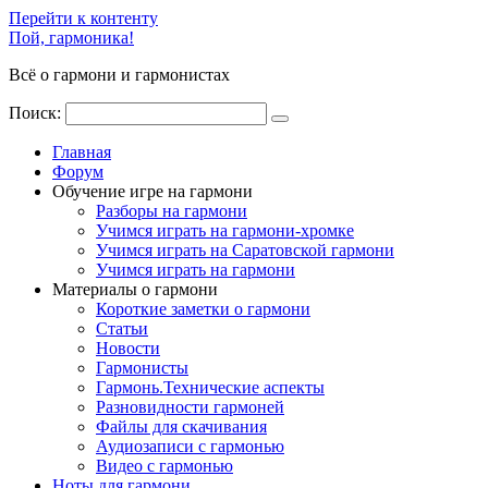
Перейти к контенту
Пой, гармоника!
Всё о гармони и гармонистах
Поиск:
Главная
Форум
Обучение игре на гармони
Разборы на гармони
Учимся играть на гармони-хромке
Учимся играть на Саратовской гармони
Учимся играть на гармони
Материалы о гармони
Короткие заметки о гармони
Cтатьи
Новости
Гармонисты
Гармонь.Технические аспекты
Разновидности гармоней
Файлы для скачивания
Аудиозаписи с гармонью
Видео с гармонью
Ноты для гармони