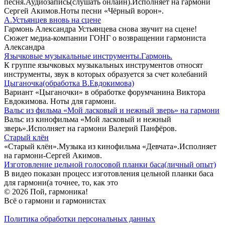
песня.Аудиозапись(слушать онлайн).Исполняет на гармони
Сергей Акимов.Ноты песни «Чёрный ворон».
А.Устьянцев вновь на сцене
Гармонь Александра Устьянцева снова звучит на сцене!
Сюжет медиа-компании ГОНГ о возвращении гармониста
Александра
Язычковые музыкальные инструменты.Гармонь.
К группе язычковых музыкальных инструментов относят
инструменты, звук в которых образуется за счет колебаний
Цыганочка(обработка В.Евдокимова)
Вариант «Цыганочки» в обработке форумчанина Виктора
Евдокимова. Ноты для гармони.
Вальс из фильма «Мой ласковый и нежный зверь» на гармони
Вальс из кинофильма «Мой ласковый и нежный
зверь».Исполняет на гармони Валерий Панфёров.
Старый клён
«Старый клён».Музыка из кинофильма «Девчата».Исполняет
на гармони-Сергей Акимов.
Изготовление цельной голосовой планки баса(личный опыт)
В видео показан процесс изготовления цельной планки баса
для гармони(а точнее, то, как это
© 2026 Пой, гармоника!
Всё о гармони и гармонистах
Политика обработки персональных данных