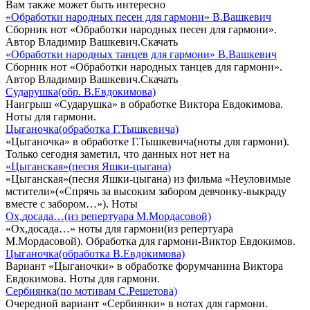
Вам также может быть интересно
«Обработки народных песен для гармони» В.Вашкевич
Сборник нот «Обработки народных песен для гармони».
Автор Владимир Вашкевич.Скачать
«Обработки народных танцев для гармони» В.Вашкевич
Сборник нот «Обработки народных танцев для гармони».
Автор Владимир Вашкевич.Скачать
Сударушка(обр. В.Евдокимова)
Наигрыш «Сударушка» в обработке Виктора Евдокимова.
Ноты для гармони.
Цыганочка(обработка Г.Тышкевича)
«Цыганочка» в обработке Г.Тышкевича(ноты для гармони).
Только сегодня заметил, что данных нот нет на
«Цыганская»(песня Яшки-цыгана)
«Цыганская»(песня Яшки-цыгана) из фильма «Неуловимые
мстители»(«Спрячь за высоким забором девчонку-выкраду
вместе с забором…»). Ноты
Ох,досада…(из репертуара М.Мордасовой)
«Ох,досада…» ноты для гармони(из репертуара
М.Мордасовой). Обработка для гармони-Виктор Евдокимов.
Цыганочка(обработка В.Евдокимова)
Вариант «Цыганочки» в обработке форумчанина Виктора
Евдокимова. Ноты для гармони.
Сербиянка(по мотивам С.Решетова)
Очередной вариант «Сербиянки» в нотах для гармони.