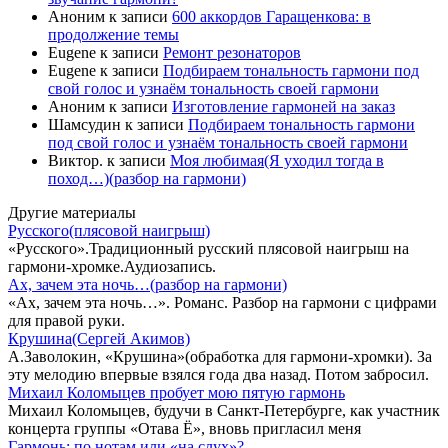
Аноним
к записи
600 аккордов Гаращенкова: в
продолжение темы
Eugene
к записи
Ремонт резонаторов
Eugene
к записи
Подбираем тональность гармони под
свой голос и узнаём тональность своей гармони
Аноним
к записи
Изготовление гармоней на заказ
Шамсудин
к записи
Подбираем тональность гармони
под свой голос и узнаём тональность своей гармони
Виктор.
к записи
Моя любимая(Я уходил тогда в
поход…)(разбор на гармони)
Другие материалы
Русского(плясовой наигрыш)
«Русского».Традиционный русский плясовой наигрыш на
гармони-хромке.Аудиозапись.
Ах, зачем эта ночь…(разбор на гармони)
«Ах, зачем эта ночь…». Романс. Разбор на гармони с цифрами
для правой руки.
Крушина(Сергей Акимов)
А.Заволокин, «Крушина»(обработка для гармони-хромки). За
эту мелодию впервые взялся года два назад. Потом забросил.
Михаил Коломыцев пробует мою пятую гармонь
Михаил Коломыцев, будучи в Санкт-Петербурге, как участник
концерта группы «Отава Ё», вновь пригласил меня
Гармонь: по нотам или «на слух»?