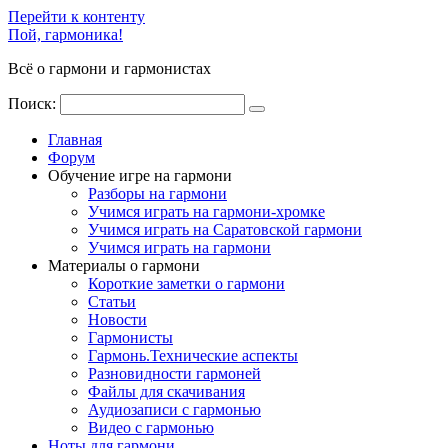
Перейти к контенту
Пой, гармоника!
Всё о гармони и гармонистах
Поиск:
Главная
Форум
Обучение игре на гармони
Разборы на гармони
Учимся играть на гармони-хромке
Учимся играть на Саратовской гармони
Учимся играть на гармони
Материалы о гармони
Короткие заметки о гармони
Cтатьи
Новости
Гармонисты
Гармонь.Технические аспекты
Разновидности гармоней
Файлы для скачивания
Аудиозаписи с гармонью
Видео с гармонью
Ноты для гармони