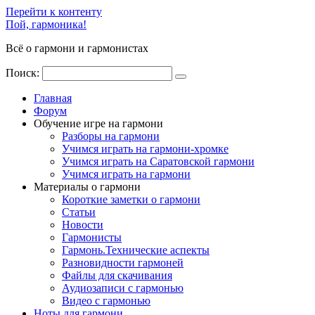
Перейти к контенту
Пой, гармоника!
Всё о гармони и гармонистах
Поиск:
Главная
Форум
Обучение игре на гармони
Разборы на гармони
Учимся играть на гармони-хромке
Учимся играть на Саратовской гармони
Учимся играть на гармони
Материалы о гармони
Короткие заметки о гармони
Cтатьи
Новости
Гармонисты
Гармонь.Технические аспекты
Разновидности гармоней
Файлы для скачивания
Аудиозаписи с гармонью
Видео с гармонью
Ноты для гармони