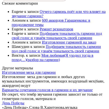
Свежие комментарии
Eugene
к записи
Отчего гармонь поёт или что влияет на
звучание гармони?
Аноним
к записи
600 аккордов Гаращенкова: в
продолжение темы
Eugene
к записи
Ремонт резонаторов
Eugene
к записи
Подбираем тональность гармони под
свой голос и узнаём тональность своей гармони
Аноним
к записи
Изготовление гармоней на заказ
Шамсудин
к записи
Подбираем тональность гармони
под свой голос и узнаём тональность своей гармони
Виктор.
к записи
Моя любимая(Я уходил тогда в
поход…)(разбор на гармони)
Другие материалы
Изготовление меха для гармони
Изготовление меха для гармони и любых других
музыкальных инструментов, имеющих воздушный мех(баян,
аккордеон) ведут
Варианты сочетания голосов в гармони и их звучание
Не секрет, что тембр звучания гармони зависит не только от
геометрии голосов, материала и
День Победы
«День Победы».Слова В.Харитонова,музыка