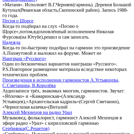
«Матаня». Исполняет В.Г.Черняев(гармонь). Деревня Большой
Кутунал(Рязанская область,Скопинский район). Запись 1988-
го года.
Песня о Щорсе
Когда-то подбирал на слух «Песню о
Щорсе»,потом,вдохновлённый исполнением Николая
Фурсова(на Ютубе),решил и сам записать.
Надежда
Когда-то по-быстрому подобрал на гармони это произведение
А.Пахмутовой и выложил на форуме. Может не
Наигрыш «Русского»
Один из бесконечных вариантов наигрыша «Русского».
P.S.Повторное размещение материала вследствие некоторых
технических проблем.
Произведения в исполнении гармонистов А.Устьянцева,
С.Сметанина, В.Королёва
Аудиозаписи трёх, знакомых многим, гармонистов. Звучат:
«Яблочко» и «Камаринская»(Александр
Устьянцев),»Архангельская кадриль»(Сергей Сметанин),
«Черноглазая казачка»(Виталий
Алексей Мехнецов на радио Урал
Музыковед, фольклорист, гармонист Алексей Мехнецов в
эфире радио «Урал» с кирилловской гармонью
Сербиянка(С.Решетов)
«Сербиянка». Цыганский танец в русской интерпретации(как