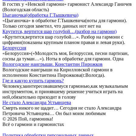
В гостях у «Невской гармони» гармонист Александр Ганичев
(Вологодская область)
Цыганочка(обработка Г.Тышкевича)
«Цыганочка» в обработке Г.Тышкевича(ноты для гармони).
Только сегодня заметил, что данных нот нет на
Крутится, вертится шар голубой…(разбор на гармони)
«Крутится,вертится шар голубой…». Разбор на гармони с
цифрами(показаны крупным планом правая и левая руки).
Белоруссия
«Белоруссия»(«Молодость моя, Белоруссия, песни партизан,
сосны да туман…»). Ноты в обработке для гармони. Одна
Вологодские наигрыши. Константин Пирожков
Вологодские наигрыши на Кирилловской гармони в
исполнении Константина Пирожкова(г.Вологда).
Где и какую купить гармонь?
Человеку,заинтересовавшемуся гармонью,как музыкальным
инструментом, и принявшему решение учиться играть на
ней,обязательно приходит в голову
Не стало Александра Устьянцева
Смерть никого не щадит… Сегодня не стало Александра
Петровича Устьянцева… Он был моим любимым
© 2026 Пой, гармоника!
Всё о гармони и гармонистах
Политика обработки персональных данных