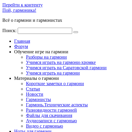
Перейти к контенту
Пой, гармоника!
Всё о гармони и гармонистах
Поиск:
Главная
Форум
Обучение игре на гармони
Разборы на гармони
Учимся играть на гармони-хромке
Учимся играть на Саратовской гармони
Учимся играть на гармони
Материалы о гармони
Короткие заметки о гармони
Cтатьи
Новости
Гармонисты
Гармонь.Технические аспекты
Разновидности гармоней
Файлы для скачивания
Аудиозаписи с гармонью
Видео с гармонью
Ноты для гармони