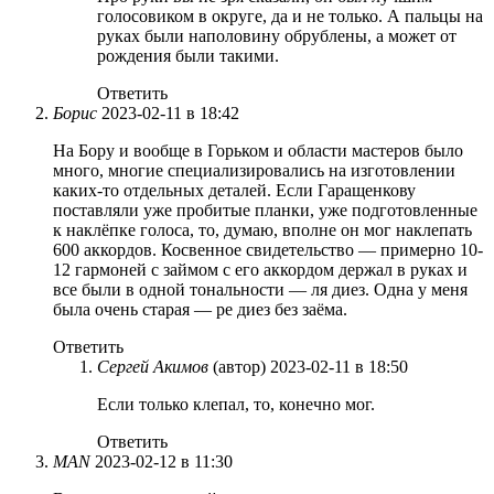
голосовиком в округе, да и не только. А пальцы на
руках были наполовину обрублены, а может от
рождения были такими.
Ответить
Борис
2023-02-11 в 18:42
На Бору и вообще в Горьком и области мастеров было
много, многие специализировались на изготовлении
каких-то отдельных деталей. Если Гаращенкову
поставляли уже пробитые планки, уже подготовленные
к наклёпке голоса, то, думаю, вполне он мог наклепать
600 аккордов. Косвенное свидетельство — примерно 10-
12 гармоней с займом с его аккордом держал в руках и
все были в одной тональности — ля диез. Одна у меня
была очень старая — ре диез без заёма.
Ответить
Сергей Акимов
(автор)
2023-02-11 в 18:50
Если только клепал, то, конечно мог.
Ответить
MAN
2023-02-12 в 11:30