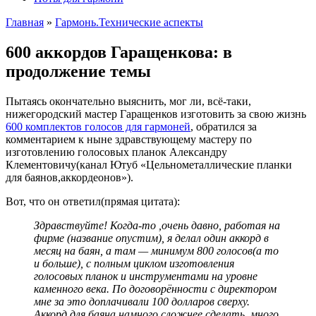
Главная
»
Гармонь.Технические аспекты
600 аккордов Гаращенкова: в
продолжение темы
Пытаясь окончательно выяснить, мог ли, всё-таки,
нижегородский мастер Гаращенков изготовить за свою жизнь
600 комплектов голосов для гармоней
, обратился за
комментарием к ныне здравствующему мастеру по
изготовлению голосовых планок Александру
Клементовичу(канал Ютуб «Цельнометаллические планки
для баянов,аккордеонов»).
Вот, что он ответил(прямая цитата):
Здравствуйте! Когда-то ,очень давно, работая на
фирме (название опустим), я делал один аккорд в
месяц на баян, а там — минимум 800 голосов(а то
и больше), с полным циклом изготовления
голосовых планок и инструментами на уровне
каменного века. По договорённости с директором
мне за это доплачивали 100 долларов сверху.
Аккорд для баяна намного сложнее сделать, много