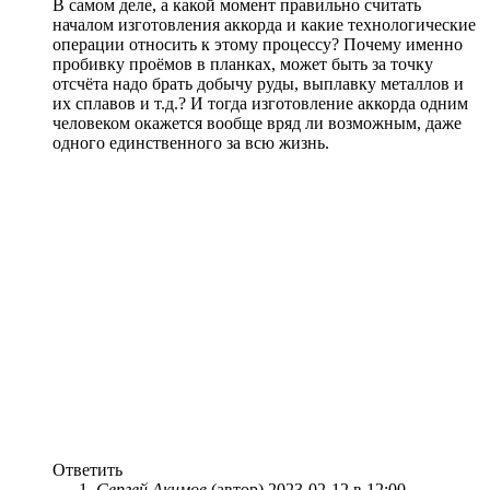
В самом деле, а какой момент правильно считать
началом изготовления аккорда и какие технологические
операции относить к этому процессу? Почему именно
пробивку проёмов в планках, может быть за точку
отсчёта надо брать добычу руды, выплавку металлов и
их сплавов и т.д.? И тогда изготовление аккорда одним
человеком окажется вообще вряд ли возможным, даже
одного единственного за всю жизнь.
Ответить
Сергей Акимов
(автор)
2023-02-12 в 12:00