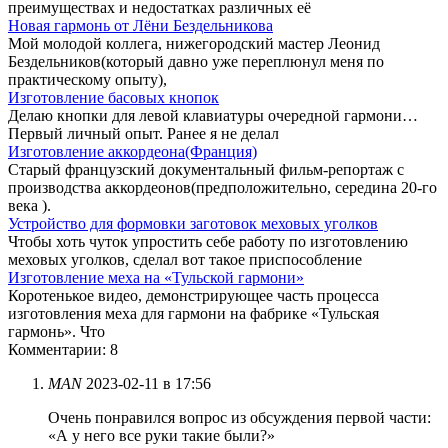
преимуществах и недостатках различных её
Новая гармонь от Лёни Бездельникова
Мой молодой коллега, нижегородский мастер Леонид
Бездельников(который давно уже переплюнул меня по
практическому опыту),
Изготовление басовых кнопок
Делаю кнопки для левой клавиатуры очередной гармони…
Первый личный опыт. Ранее я не делал
Изготовление аккордеона(Франция)
Старый французский документальный фильм-репортаж с
производства аккордеонов(предположительно, середина 20-го
века ).
Устройство для формовки заготовок меховых уголков
Чтобы хоть чуток упростить себе работу по изготовлению
меховых уголков, сделал вот такое приспособление
Изготовление меха на «Тульской гармони»
Коротенькое видео, демонстрирующее часть процесса
изготовления меха для гармони на фабрике «Тульская
гармонь». Что
Комментарии: 8
MAN
2023-02-11 в 17:56
Очень понравился вопрос из обсуждения первой части:
«А у него все руки такие были?»