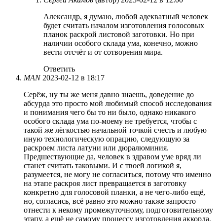
Александр, я думаю, любой адекватный человек
будет считать началом изготовления голосовых
планок раскрой листовой заготовки. Но при
наличии особого склада ума, конечно, можно
вести отсчёт и от сотворения мира.
Ответить
MAN
2023-02-12 в 18:17
Серёж, ну ты же меня давно знаешь, доведение до
абсурда это просто мой любимый способ исследования
и понимания чего бы то ни было, однако никакого
особого склада ума по-моему не требуется, чтобы с
такой же лёгкостью начальной точкой счесть и любую
иную технологическую опрацию, следующую за
раскроем листа латуни или дюралюминия.
Предшествующие да, человек в здравом уме вряд ли
станет считать таковыми. И с твоей логикой я,
разумеется, не могу не согласиться, потому что именно
на этапе раскроя лист превращается в заготовку
конкретно для голосовой планки, а не чего-либо ещё,
но, согласись, всё равно это можно также запросто
отнести к некому промежуточному, подготовительному
этапу, а ещё не самому процессу изготовления аккорда.