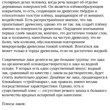
столярных делах человеку, когда речь заходит об отделке
деревянных поверхностей. Он является плёнкообразующим
покрытием, то есть, создающим на древесине твёрдую и
относительно толстую плёнку, защищающую её от внешних
воздействий. Есть распространённое мнение, что лак
пропитывает древесину, однако это не так: лак создаёт плёнку
именно на поверхности древесины. Ощущение впитывания
первых слоёв лака(если, конечно, это достаточно тонкие слои,
как и положено), нанесённых на чистую древесину, это не
более, чем иллюзия, обусловленная повторением
микрорельефа древесины тонкой плёнкой. Впитаться лак
может только в торцы древесины, если он достаточно жидкий.
Современные лаки делятся на две большие группы: это лаки
на органической основе(растворители) и лаки на водной
основе. У вторых есть один существенный минус: водный
лак, сравнимый по качеству с лаком на растворителях, будет
стоить значительно дороже. Дешёвые же лаки, продающиеся в
ближайших «стройтоварах», как правило, имеют весьма
посредственные характеристики. Однако, есть и
существенный плюс — отсутствие резкого запаха и большого
количества вредных испарений при нанесении.
Плюсы лаков: