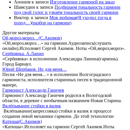
Аноним
к записи
Изготовление гармоней на заказ
Шамсудин
к записи
Подбираем тональность гармони
под свой голос и узнаём тональность своей гармони
Виктор.
к записи
Моя любимая(Я уходил тогда в
поход…)(разбор на гармони)
Другие материалы
Ой,мороз,мороз…(С.Акимов)
«Ой,мороз,мороз…» на гармони.Аудиозапись(слушать
онлайн).Исполняет Сергей Акимов. Ноты «Ой,мороз,мороз».
Сербиянка. А.Ланин
«Сербиянка» в исполнении Александра Ланина(гармонь).
Город Барнаул.
Юрий Щербаков. Не для меня…
Песня «Не для меня…» в исполнении Волгоградского
гармониста, исполнителя старинных песен в традиционной
манере,
Гармонист Александр Ганичев
Гармонист Александр Ганичев родился в Вологодской
области, в деревне с необычным названием Новая Старина.
Вклёпывание стойки в валик
Вклёпывание(запрессовка) стойки в валик в процессе
создания левой механики гармони. До этой технологии
Катюша(С.Акимов)
«Катюша».Исполняет на гармони Сергей Акимов.Ноты