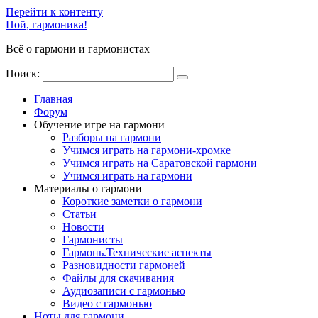
Перейти к контенту
Пой, гармоника!
Всё о гармони и гармонистах
Поиск:
Главная
Форум
Обучение игре на гармони
Разборы на гармони
Учимся играть на гармони-хромке
Учимся играть на Саратовской гармони
Учимся играть на гармони
Материалы о гармони
Короткие заметки о гармони
Cтатьи
Новости
Гармонисты
Гармонь.Технические аспекты
Разновидности гармоней
Файлы для скачивания
Аудиозаписи с гармонью
Видео с гармонью
Ноты для гармони