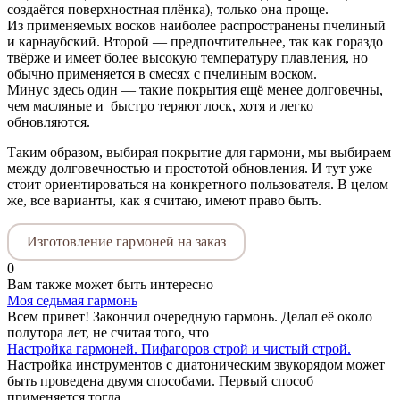
создаётся поверхностная плёнка), только она проще.
Из применяемых восков наиболее распространены пчелиный
и карнаубский. Второй — предпочтительнее, так как гораздо
твёрже и имеет более высокую температуру плавления, но
обычно применяется в смесях с пчелиным воском.
Минус здесь один — такие покрытия ещё менее долговечны,
чем масляные и быстро теряют лоск, хотя и легко
обновляются.
Таким образом, выбирая покрытие для гармони, мы выбираем
между долговечностью и простотой обновления. И тут уже
стоит ориентироваться на конкретного пользователя. В целом
же, все варианты, как я считаю, имеют право быть.
Изготовление гармоней на заказ
0
Вам также может быть интересно
Моя седьмая гармонь
Всем привет! Закончил очередную гармонь. Делал её около
полутора лет, не считая того, что
Настройка гармоней. Пифагоров строй и чистый строй.
Настройка инструментов с диатоническим звукорядом может
быть проведена двумя способами. Первый способ
применяется тогда,