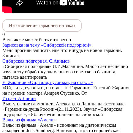
Изготовление гармоней на заказ
0
Вам также может быть интересно
Зарисовка на тему «Сибирской подгорной»
Меня просили записать ещё что-нибудь на новой гармони.
Записал.
Сибирская подгорная. С.Акимов
«Сибирская подгорная» И.И.Маланина. Много лет неспешно
изучал эту обработку знаменитого советского баяниста,
пытаясь адаптировать
Е. Жаринов «Ой, гиля, гусоньки, на став…»
«Ой, гиля, гусоньки, на став…». Гармонист Евгений Жаринов
на гармони мастера Андрея Стусенко. От
Играет А.Ланин
Выступление гармониста Александра Ланина на фестивале
«Гармоника-душа России»(21.11.2023). Звучат «Сибирская
подгорная», «Яблочко»(исполнены на сибирской
Вальс из фильма «Амели»
Вальс из фильма «Амели» исполняет на диатоническом
аккордеоне Jens Sundberg. Напомню, что это европейская