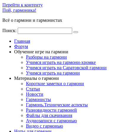
Перейти к контенту
Пой, гармоника!
Всё о гармони и гармонистах
Поиск:
Главная
Форум
Обучение игре на гармони
Разборы на гармони
Учимся играть на гармони-хромке
Учимся играть на Саратовской гармони
Учимся играть на гармони
Материалы о гармони
Короткие заметки о гармони
Cтатьи
Новости
Гармонисты
Гармонь.Технические аспекты
Разновидности гармоней
Файлы для скачивания
Аудиозаписи с гармонью
Видео с гармонью
Ноты для гармони