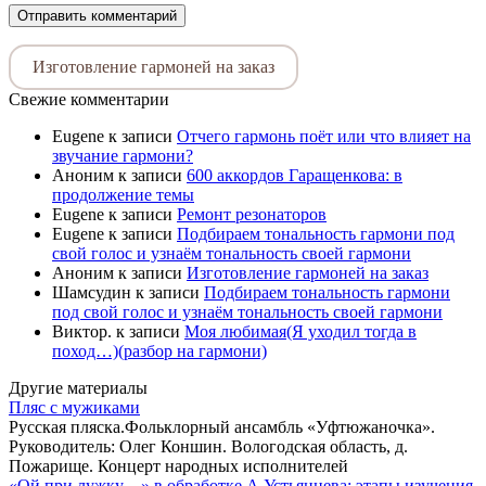
Изготовление гармоней на заказ
Свежие комментарии
Eugene
к записи
Отчего гармонь поёт или что влияет на
звучание гармони?
Аноним
к записи
600 аккордов Гаращенкова: в
продолжение темы
Eugene
к записи
Ремонт резонаторов
Eugene
к записи
Подбираем тональность гармони под
свой голос и узнаём тональность своей гармони
Аноним
к записи
Изготовление гармоней на заказ
Шамсудин
к записи
Подбираем тональность гармони
под свой голос и узнаём тональность своей гармони
Виктор.
к записи
Моя любимая(Я уходил тогда в
поход…)(разбор на гармони)
Другие материалы
Пляс с мужиками
Русская пляска.Фольклорный ансамбль «Уфтюжаночка».
Руководитель: Олег Коншин. Вологодская область, д.
Пожарище. Концерт народных исполнителей
«Ой,при лужку…» в обработке А.Устьянцева: этапы изучения