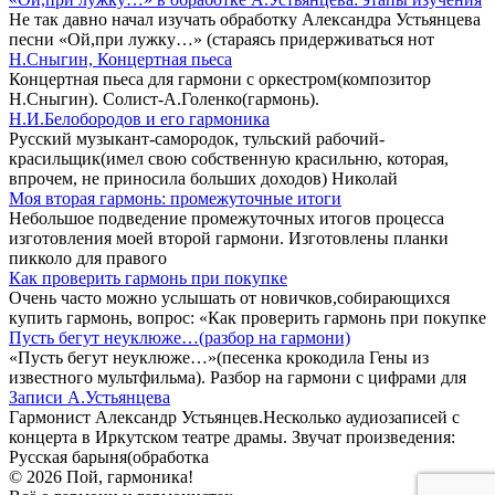
Не так давно начал изучать обработку Александра Устьянцева
песни «Ой,при лужку…» (стараясь придерживаться нот
Н.Сныгин, Концертная пьеса
Концертная пьеса для гармони с оркестром(композитор
Н.Сныгин). Солист-А.Голенко(гармонь).
Н.И.Белобородов и его гармоника
Русский музыкант-самородок, тульский рабочий-
красильщик(имел свою собственную красильню, которая,
впрочем, не приносила больших доходов) Николай
Моя вторая гармонь: промежуточные итоги
Небольшое подведение промежуточных итогов процесса
изготовления моей второй гармони. Изготовлены планки
пикколо для правого
Как проверить гармонь при покупке
Очень часто можно услышать от новичков,собирающихся
купить гармонь, вопрос: «Как проверить гармонь при покупке
Пусть бегут неуклюже…(разбор на гармони)
«Пусть бегут неуклюже…»(песенка крокодила Гены из
известного мультфильма). Разбор на гармони с цифрами для
Записи А.Устьянцева
Гармонист Александр Устьянцев.Несколько аудиозаписей с
концерта в Иркутском театре драмы. Звучат произведения:
Русская барыня(обработка
© 2026 Пой, гармоника!