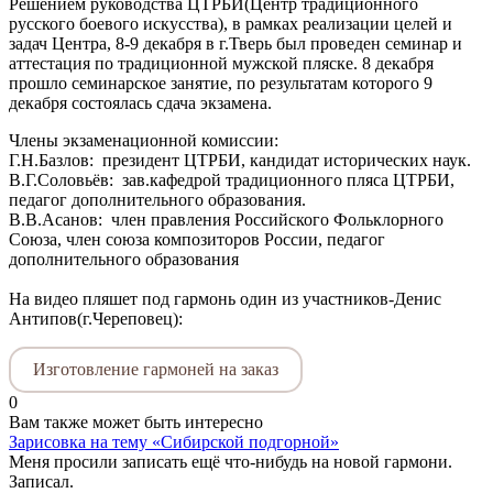
Решением руководства ЦТРБИ(Центр традиционного
русского боевого искусcтва), в рамках реализации целей и
задач Центра, 8-9 декабря в г.Тверь был проведен семинар и
аттестация по
традиционной мужской пляске
. 8 декабря
прошло семинарское занятие, по результатам которого 9
декабря состоялась сдача экзамена.
Члены экзаменационной комиссии:
Г.Н.Базлов: президент ЦТРБИ, кандидат исторических наук.
В.Г.Соловьёв: зав.кафедрой традиционного пляса ЦТРБИ,
педагог дополнительного образования.
В.В.Асанов: член правления Российского Фольклорного
Союза, член союза композиторов России, педагог
дополнительного образования
На видео пляшет под гармонь один из участников-Денис
Антипов(г.Череповец):
Изготовление гармоней на заказ
0
Вам также может быть интересно
Зарисовка на тему «Сибирской подгорной»
Меня просили записать ещё что-нибудь на новой гармони.
Записал.