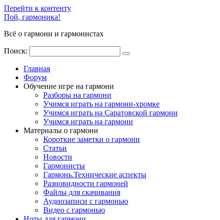
Перейти к контенту
Пой, гармоника!
Всё о гармони и гармонистах
Поиск:
Главная
Форум
Обучение игре на гармони
Разборы на гармони
Учимся играть на гармони-хромке
Учимся играть на Саратовской гармони
Учимся играть на гармони
Материалы о гармони
Короткие заметки о гармони
Cтатьи
Новости
Гармонисты
Гармонь.Технические аспекты
Разновидности гармоней
Файлы для скачивания
Аудиозаписи с гармонью
Видео с гармонью
Ноты для гармони