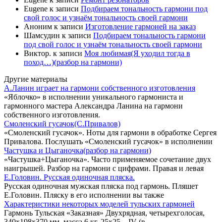
Eugene
к записи
Подбираем тональность гармони под
свой голос и узнаём тональность своей гармони
Аноним
к записи
Изготовление гармоней на заказ
Шамсудин
к записи
Подбираем тональность гармони
под свой голос и узнаём тональность своей гармони
Виктор.
к записи
Моя любимая(Я уходил тогда в
поход…)(разбор на гармони)
Другие материалы
А.Ланин играет на гармони собственного изготовления
«Яблочко» в исполнении уникального гармониста и
гармонного мастера Александра Ланина на гармони
собственного изготовления.
Смоленский гусачок(С.Привалов)
«Смоленский гусачок». Ноты для гармони в обработке Сергея
Привалова. Послушать «Смоленский гусачок» в исполнении
Частушка и Цыганочка(разбор на гармони)
«Частушка+Цыганочка». Часто применяемое сочетание двух
наигрышей. Разбор на гармони с цифрами. Правая и левая
Е.Головин. Русская одиночная пляска.
Русская одиночная мужская пляска под гармонь. Пляшет
Е.Головин. Пляску в его исполнении вы также
Характеристики некоторых моделей тульских гармоней
Гармонь Тульская «Заказная» Двухрядная, четырехголосая,
340х198х370 мм, масса 6 кг, 25х25 – IV (в