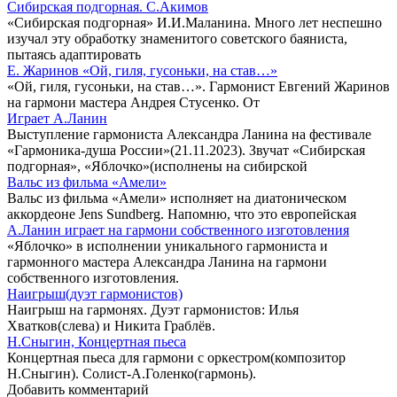
Сибирская подгорная. С.Акимов
«Сибирская подгорная» И.И.Маланина. Много лет неспешно
изучал эту обработку знаменитого советского баяниста,
пытаясь адаптировать
Е. Жаринов «Ой, гиля, гусоньки, на став…»
«Ой, гиля, гусоньки, на став…». Гармонист Евгений Жаринов
на гармони мастера Андрея Стусенко. От
Играет А.Ланин
Выступление гармониста Александра Ланина на фестивале
«Гармоника-душа России»(21.11.2023). Звучат «Сибирская
подгорная», «Яблочко»(исполнены на сибирской
Вальс из фильма «Амели»
Вальс из фильма «Амели» исполняет на диатоническом
аккордеоне Jens Sundberg. Напомню, что это европейская
А.Ланин играет на гармони собственного изготовления
«Яблочко» в исполнении уникального гармониста и
гармонного мастера Александра Ланина на гармони
собственного изготовления.
Наигрыш(дуэт гармонистов)
Наигрыш на гармонях. Дуэт гармонистов: Илья
Хватков(слева) и Никита Граблёв.
Н.Сныгин, Концертная пьеса
Концертная пьеса для гармони с оркестром(композитор
Н.Сныгин). Солист-А.Голенко(гармонь).
Добавить комментарий