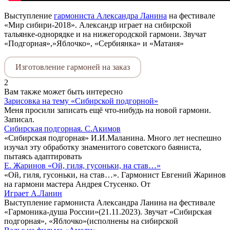
Выступление
гармониста Александра Ланина
на фестивале
«Мир сибири-2018». Александр играет на сибирской
тальянке-однорядке и на нижегородской гармони. Звучат
«Подгорная»,»Яблочко», «Сербиянка» и «Матаня»
Изготовление гармоней на заказ
2
Вам также может быть интересно
Зарисовка на тему «Сибирской подгорной»
Меня просили записать ещё что-нибудь на новой гармони.
Записал.
Сибирская подгорная. С.Акимов
«Сибирская подгорная» И.И.Маланина. Много лет неспешно
изучал эту обработку знаменитого советского баяниста,
пытаясь адаптировать
Е. Жаринов «Ой, гиля, гусоньки, на став…»
«Ой, гиля, гусоньки, на став…». Гармонист Евгений Жаринов
на гармони мастера Андрея Стусенко. От
Играет А.Ланин
Выступление гармониста Александра Ланина на фестивале
«Гармоника-душа России»(21.11.2023). Звучат «Сибирская
подгорная», «Яблочко»(исполнены на сибирской