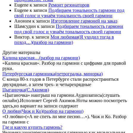
Eugene
к записи
Ремонт резонаторов
Eugene
к записи
Подбираем тональность гармони под
свой голос и узнаём тональность своей гармони
Аноним
к записи
Изготовление гармоней на заказ
Шамсудин
к записи
Подбираем тональность гармони
под свой голос и узнаём тональность своей гармони
Виктор.
к записи
Моя любимая(Я уходил тогда в
поход…)(разбор на гармони)
Другие материалы
Калина красная…(разбор на гармони)
«Калина красная». Разбор на гармони с цифрами для правой
руки.
Петербургская гармоника(петроградка, минорка)
С конца 80-х годов в Петербурге стали распространяться
двухрядные, а затем трех- и четырехрядные
Цыганочка(С.Акимов)
«Цыганочка» наигрыш на гармони.Аудиозапись(слушать
онлайн).Исполняет Сергей Акимов.Ноты можно посмотреть
здесь,но вариант на записи содержит
О любви(Чиж и Ко)(разбор на гармони)
«О любви»(«А не спеть ли мне песню…»). Чиж и Ко. Разбор
на гармони с
Где и какую купить гармонь?
Человеку,заинтересовавшемуся гармонью,как музыкальным