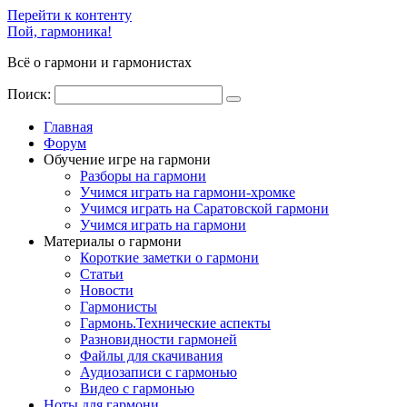
Перейти к контенту
Пой, гармоника!
Всё о гармони и гармонистах
Поиск:
Главная
Форум
Обучение игре на гармони
Разборы на гармони
Учимся играть на гармони-хромке
Учимся играть на Саратовской гармони
Учимся играть на гармони
Материалы о гармони
Короткие заметки о гармони
Cтатьи
Новости
Гармонисты
Гармонь.Технические аспекты
Разновидности гармоней
Файлы для скачивания
Аудиозаписи с гармонью
Видео с гармонью
Ноты для гармони