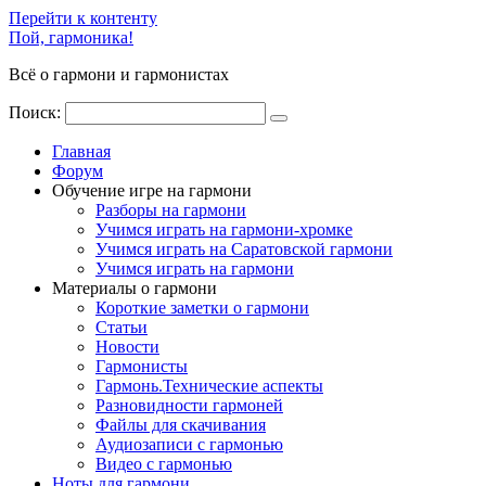
Перейти к контенту
Пой, гармоника!
Всё о гармони и гармонистах
Поиск:
Главная
Форум
Обучение игре на гармони
Разборы на гармони
Учимся играть на гармони-хромке
Учимся играть на Саратовской гармони
Учимся играть на гармони
Материалы о гармони
Короткие заметки о гармони
Cтатьи
Новости
Гармонисты
Гармонь.Технические аспекты
Разновидности гармоней
Файлы для скачивания
Аудиозаписи с гармонью
Видео с гармонью
Ноты для гармони