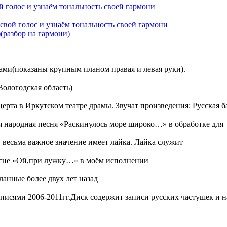
 голос и узнаём тональность своей гармони
свой голос и узнаём тональность своей гармони
(разбор на гармони)
ами(показаны крупным планом правая и левая руки).
Вологодская область)
ерта в Иркутском театре драмы. Звучат произведения: Русская 
я народная песня «Раскинулось море широко…» в обработке для
 весьма важное значение имеет лайка. Лайка служит
песне «Ой,при лужку…» в моём исполнении
анные более двух лет назад
исями 2006-2011гг.Диск содержит записи русских частушек и 