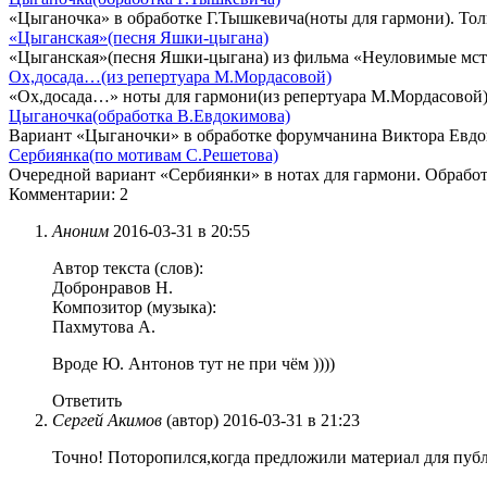
«Цыганочка» в обработке Г.Тышкевича(ноты для гармони). Толь
«Цыганская»(песня Яшки-цыгана)
«Цыганская»(песня Яшки-цыгана) из фильма «Неуловимые мсти
Ох,досада…(из репертуара М.Мордасовой)
«Ох,досада…» ноты для гармони(из репертуара М.Мордасовой)
Цыганочка(обработка В.Евдокимова)
Вариант «Цыганочки» в обработке форумчанина Виктора Евдо
Сербиянка(по мотивам С.Решетова)
Очередной вариант «Сербиянки» в нотах для гармони. Обрабо
Комментарии: 2
Аноним
2016-03-31 в 20:55
Автор текста (слов):
Добронравов Н.
Композитор (музыка):
Пахмутова А.
Вроде Ю. Антонов тут не при чём ))))
Ответить
Сергей Акимов
(автор)
2016-03-31 в 21:23
Точно! Поторопился,когда предложили материал для пуб