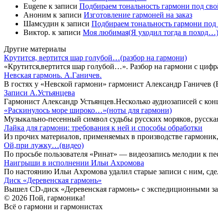
Eugene
к записи
Подбираем тональность гармони под свой
Аноним
к записи
Изготовление гармоней на заказ
Шамсудин
к записи
Подбираем тональность гармони под 
Виктор.
к записи
Моя любимая(Я уходил тогда в поход…)
Другие материалы
Крутится, вертится шар голубой…(разбор на гармони)
«Крутится,вертится шар голубой…». Разбор на гармони с цифр
Невская гармонь. А.Ганичев.
В гостях у «Невской гармони» гармонист Александр Ганичев (
Записи А.Устьянцева
Гармонист Александр Устьянцев.Несколько аудиозаписей с конц
«Раскинулось море широко…»(ноты для гармони)
Музыкально-песенный символ судьбы русских моряков, русска
Лайка для гармони: требования к ней и способы обработки
Из прочих материалов, применяемых в производстве гармоник,
Ой,при лужку…(видео)
По просьбе пользователя «Ринат» — видеозапись мелодии к 
Наигрыши в исполнении Ильи Ахромова
По настоянию Ильи Ахромова удалил старые записи с ним, сдел
Диск «Деревенская гармонь»
Вышел CD-диск «Деревенская гармонь» с экспедиционными зап
© 2026 Пой, гармоника!
Всё о гармони и гармонистах