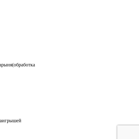
барыня(обработка
наигрышей