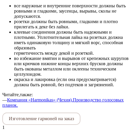
все наружные и внутренние поверхности должны быть
ровными и гладкими, заусенцы, вырывы, сколы нe
допускаются.
розетки должны быть ровными, гладкими и плотно
прилегать к деке без лайки.
клеевые соединения должны быть надежными и
плотными. Уплотнительная лайка на розетках должна
иметь одинаковую толщину и мягкий ворс, способная
образовать
герметичность между декой и розеткой.
во избежание вмятин и вырывов от крепежных шурупов
или крючков нижние концы верхних брусков должны
быть окованы металлом или оклеены техническим
целлулоидом.
окраска и лакировка (если она предусматривается)
должна быть ровной, без подтеков и загрязнений.
Читайте,также:
—
Компания «Harmonikas» (Чехия).Производство голосовых
планок.
Изготовление гармоней на заказ
1