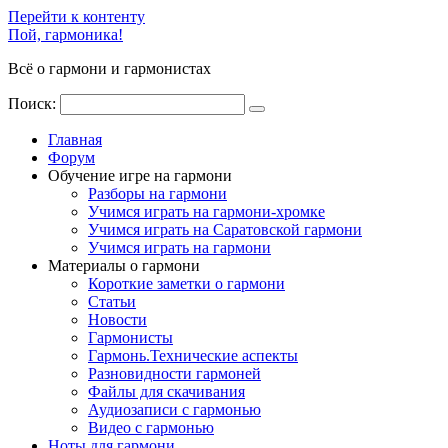
Перейти к контенту
Пой, гармоника!
Всё о гармони и гармонистах
Поиск:
Главная
Форум
Обучение игре на гармони
Разборы на гармони
Учимся играть на гармони-хромке
Учимся играть на Саратовской гармони
Учимся играть на гармони
Материалы о гармони
Короткие заметки о гармони
Cтатьи
Новости
Гармонисты
Гармонь.Технические аспекты
Разновидности гармоней
Файлы для скачивания
Аудиозаписи с гармонью
Видео с гармонью
Ноты для гармони