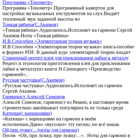
Программа «Тонометр»
Программа «Тонометр».Программный камертон для
настройки музыкальных инструментов на слух.Выдаёт
эталонный звук заданной высоты во
Тонкая рябина(С.Акимов)
«Тонкая рябина».Аудиозапись.Исполняет на гармони Сергей
Акимов.Ноты «Тонкая рябина»
И.В.Способин «Элементарная теория музыки»
И.В.Способин «Элементарная теория музыки» книга-пособие
в формате PDF. В данный курс элементарной теории входит
Старинный рецепт клея для приклеивания лайки к металлу
Рецепт и технология приготовления клея для приклеивания
лайки к металлу(из книги Н.Синицкого «Производство
гармоний»,
Русская частушка(С.Акимов)
«Русская частушка».Аудиозапись.Исполняет на гармони
Сергей Акимов.
Гармонист Алексей Симонов
Алексей Симонов, гармонист из Рязани, в настоящее время
стремительно завоёвывает популярность не только среди
Катюша(с вариациями)
«Катюша» с вариациями на гармони в моём
исполнении.Давно «мусолил» эту песню, но всё никак
Ой,при лужку…(ноты для гармони)
Песня «Ой, при лужку, при лужку…». Ноты для гармони в