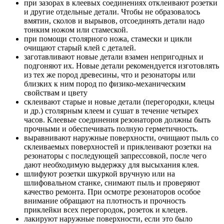
при зазорах в клеевых соединениях отклеивают розетки
и другие отдельные детали. Чтобы не образовалось
вмятин, сколов и вырывов, отсоединять детали надо
тонким ножом или стамеской.
при помощи столярного ножа, стамески и цикли
очищают старый клей c деталей.
заготавливают новые детали взамен непригодных и
подгоняют их. Новые детали рекомендуется изготовлять
из тех же пород древесины, что и резонаторы или
близких к ним пород по физико-мехaничeским
свойствам и цвету
склеивают старые и новые детали (перегородки, клецы
и др.) столярным клеем и сушат в течение четырех
часов. Клеевые соединения резонаторов должны быть
прочными и обеспечивать полную герметичность.
выравнивают наружные поверхности, очищают пыль со
склеиваемых поверхностей и приклеивают розетки на
резонаторы c последующей запрессовкой, после чего
дают необходимую выдержку для высыхания клея.
шлифуют розетки шкуркой вручную или на
шлифовальном станке, снимают пыль и проверяют
качество ремонта. При осмотре резонаторов особое
внимание обращают на плотность и прочность
приклейки всех перегородок, розеток и клецев.
лакируют наружные поверхности, если это было