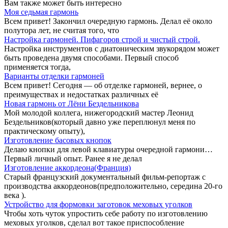
Вам также может быть интересно
Моя седьмая гармонь
Всем привет! Закончил очередную гармонь. Делал её около
полутора лет, не считая того, что
Настройка гармоней. Пифагоров строй и чистый строй.
Настройка инструментов с диатоническим звукорядом может
быть проведена двумя способами. Первый способ
применяется тогда,
Варианты отделки гармоней
Всем привет! Сегодня — об отделке гармоней, вернее, о
преимуществах и недостатках различных её
Новая гармонь от Лёни Бездельникова
Мой молодой коллега, нижегородский мастер Леонид
Бездельников(который давно уже переплюнул меня по
практическому опыту),
Изготовление басовых кнопок
Делаю кнопки для левой клавиатуры очередной гармони…
Первый личный опыт. Ранее я не делал
Изготовление аккордеона(Франция)
Старый французский документальный фильм-репортаж с
производства аккордеонов(предположительно, середина 20-го
века ).
Устройство для формовки заготовок меховых уголков
Чтобы хоть чуток упростить себе работу по изготовлению
меховых уголков, сделал вот такое приспособление